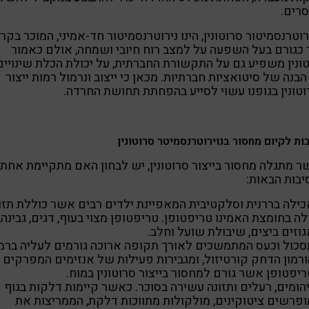
רים.
רוטרנסמיטור סרוטונין, הינו נירוטרנסמיטור חד-אמיני, המוכר בקר
 כגורם בעל השפעה על למצב רוח חיובי ושמחה, אולם כאמור
ונין משפיע גם על התקשורת החברתית, על יכולת הכלת שינויים
הבנה של סיטואציות חברתיות. מכאן כי ייצוב ונרמול רמות ייצור
טונין בגופנו עשוי לסייע בהפחתת תחושת החרדה.
ות לקיום מחסור בנוירוטרנסמיטר סרוטונין
 מתגלה מחסור בייצור סרוטונין, יש לבחון האם מתקיימת אחת
בות הבאות:
כילה בררנית וסלקטיבית המאפיינת ילדים רבים אשר כוללת תזו
ה בחומצת האמינו טריפטופן. טריפטופן מצוי בעוף, דגים, גבינה,
וזים ביצים, שיבולת שועל וחלב.
סכול וכעס המתמשכים לאורך תקופה ארוכה גורמים לעליה ברמ
ורמון הדחק קורטיזול, ומגבירות פעילות של אנזימים המפרקים
יפטופן אשר גורם למחסור בייצור סרוטונין במוח.
הומים, רעלים ותזונה עשירה בסוכר. כאשר קיימות דלקות בגוף
ופרשים ציטוקינים, מולקולות מתווכות דלקת, הממריצות את