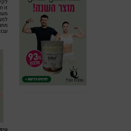
לקיי
זו ח
מעור
למצו
מתגו
עבור
טיפ