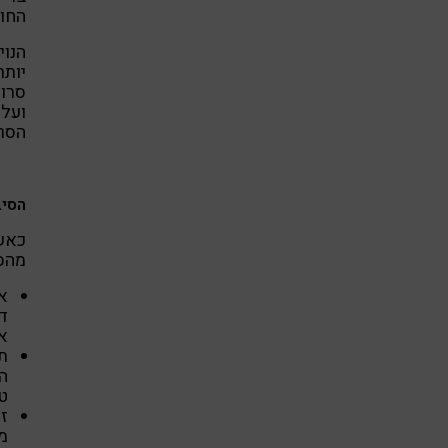
החוס
הנוי
יותר
סרוט
ועל 
הסרו
הסיב
כאשר
מהסי
א
דל
אג
ת
ה
טר
זי
מ