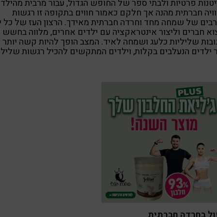
טנות פרטיות ולבתי ספר של החופש הגדול, עבור מרבית מהילדי
וויה חברתית מהנה אך חלקם כאמור חווים בתקופה זו רגשות
בים של שמחה מחד וחרדה חברתית מאידך. הרצון העז של כל י
א חברים וליצור אינטראקציה עם ילדים אחרים, מלווה בחשש
בות שליליות כלעג ושמחה לאיד. המצב הופך להיות קשה יותר
 ילדים הנעלבים בקלות, וילדים המתקשים להכיל רגשות שלילי
ול בחרדה חברתית