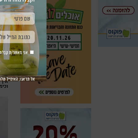
טי
חר
אני מאשר/ת קבלת חומר 
אל תדאגו, האימייל שלכ
איך 
וכימ