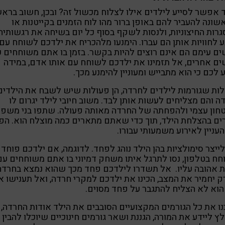
 אפשר לסייע לילדים אילו לצלוח מכשול זה? ובכן, חשוב ברא
שונה להעביר להם באופן ברור מהו לוח הזמנים בקייטנות או
רות החיצוניות, ולנסות לשקף בסוף כל יום בשיחה את רגשותיה
ע לחוויות אותן הם עברו. הימנעו מלהכריח את ילדכם לשוחח עם
ם עימם הם אינם רוצים להיות בקשר. בזמן בו אתם משוחחים 
ם אחרים, אל תזמינו את ילדכם לשוחח עם אותו אדם, במידה
ע לכם כי הוא מתבייש ומעוניין להימנע מכך.
ות שגורמות לילדים לחרדה, הן פעולות שיש לשבח את הילדים
ה והם מצליחים לעשות אותן לבד. משוב חיובי לילד יגרום לו
טחון עצמי ולהפחתה של החרדה מאותה פעולה. שתפו בני משפ
ם בהצלחת הילד, תוך כדי שאתם מתארים כמה מוצלח הוא. הפ
עניין לאירוע משמעותי עבורו.
לייצר סימולציות בהן הילד נוהג לפחד. לדוגמה, אם ילדכם פוחד
ח בטלפון, נסו לתרגל איתו משחק דמיוני בו אתם משוחחים עם
 אהובה עליו. אל תשדרו לילדכם פחד מכך שהוא נמצא בחרדה
ק יחמיר את המצב, הכינו את ילדכם למקרי חרדה, ואל תענישו א
וא לא הצליח להתגבר על פחד מסוים.
ו את כל הגורמים המקצועיים הסובבים את הילד אודות החרדה, 
ץ ליידע את המורה, הגננת ושאר גורמים חינוכיים שיוכלו להבין 