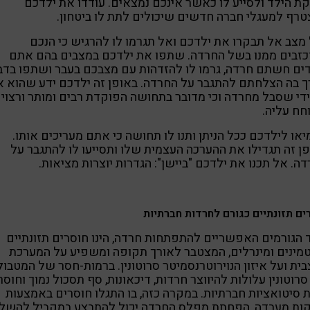
ת הילד ולסייע לו כאשר אינכם נמצאים. עודדו את ילדכם
רף למעגלי חברה חדשים שיכולים לתת לו ביטחון.
מצב אל תבקרו את ילדכם ואל תגרמו לו להרגיש כי הנכם
כזבים ממנו בשל החרדה. שתפו את ילדכם במצבים בהם אתם
ים חשתם חרדה, גרמו לו להזדהות עם מצבכם בעבר ושתפו בדב
 בה הצלחתם להתגבר על החרדה. באופן זה ילדכם ידע שהוא אי
די שסבל מחרדה וכי מדובר בתחושה הפוקדת רבים ומותר ורצוי
ח עליה.
או לילדכם ככל הניתן ותנו לו תחושה כי אתם מעריכים אותו.
ן זה תגדילו את ההערכה העצמית שלו ותסייעו לו להתגבר על
ה. אל תכנו את ילדכם "ביישן": הגדרות יוצרות מציאות.
ים תזונתיים כגורם לחרדות חברתיות
הגורמים האפשריים להתפתחות חרדה, הינו חוסרים תזונתיים
טמינים ומינרלים, המצטבר לאורך תקופה ומשפיע על המערכת
ית ועל איזון הנוירוטרנסמיטר סרוטונין. ברמות-חסר של המטבול
רוטונין עלולות להיווצר חרדות, דיכאונות, סף תסכול נמוך וחוסר
 סיטואציות חברתיות. במקרה כזה, בו התגלו חוסרים באמצעות
קות מעבדה, הפחתת מפלס החרדה יכול להתבצע במקביל להשל