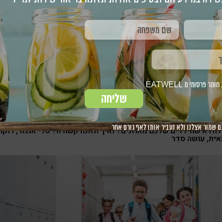
פול תזונתי כדרך התמודדות עם
דה חברתית
מאת:
טלי אנגור, רוקחת וכימאית
- טלי אנגור
פרסומי מ EATWELL
שליחה
ם שמור אצלנו ולא נעביר אותו לאף גורם אחר
לוודא שהילדים שלכם מאוזנים? ואיך תזונה קשורה? טלי אנגור, רוקח
אית, עושה סדר