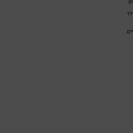
ם
לד
ים.