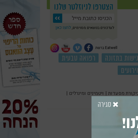
הצטרפו לניוזלטר שלנו
לחצו כאן
לעדכונים בנושאים מסוימים,
Eatwell ברשת
ישות בתזונה
רפואה טבעית
ירועים
יקורת מסעדות |
ויטמינים ומינרלים |
סגירה
ו!