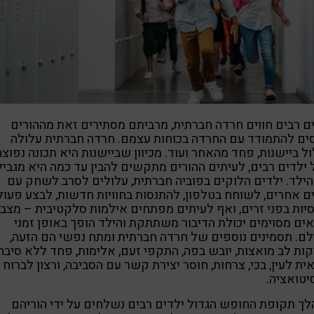
ם רבים חווים חרדה חברתית, מרביתם מסתירים זאת מההורים
ים להתמודד עם החרדה בכוחות עצמם. חרדה חברתית עלולה
ל ביישנות, פחד מהאחר ועוד. מכיוון שביישנות היא תכונה נפוצה
ילדים רבים, לעיתים ההורים מתקשים להבין עד כמה היא מגביל
ילד. ילדים הלוקים בפוביה חברתית, עלולים לסרב לשחק עם
ם אחרים, לשוחח בטלפון, להתנסות בחוויות חדשות, לבצע פעול
יות בפני זרים, ואף לעיתים מפתחים אילמות סלקטיבית – מצב 
ים מסוימים יכולת הדיבור משתתקת והילד הופך באופן זמני
ם. תסמינים נוספים של חרדה חברתית ומתח נפשי הם הזעה,
ות לב מואצות, יובש בפה, התקפי זעם, אלימות, פחד ללא סיבה
ית לעין, בכי, צרחות, חוסר יצירת קשר עם הסביבה, ורצון לברוח
טואציה.
ך תקופת החופש הגדול ילדים רבים נשלחים על ידי הוריהם