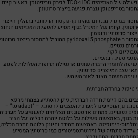
הפעולה של האנזימים IDO ו-TDO לפרק טריפטופן. כאשר קיים
סור בטריפטופן נוצרת פגיעה בייצור סרוטונין.
סור במינרל מגנזיום שהינו קו-פקטור הרלוונטי בתהליך הייצור 
וטונין. קיומו של המינרל בגוף מסייע להפעלת האנזימים הנחוצי
יצור סרוטונין ודופמין.
pyridoxal 5 phosphate המוביל למחסור בייצור סרוטונין.
רמים גנטיים.
בוליזם לקוי.
פגעי ספיגה במעיים.
שיפה לחומרי הדברה שונים או נטילת תרופות העלולות לפגוע
אי עצב המייצרים סרוטונין.
שיפה מועטה מאוד לאור השמש.
 טיפול בחרדה חברתית
ים בהם קיימת חרדה חברתית, ניתן להסתייע בצמחי מרפא
אדפטוגנים, המסייעים למערכת העצבים להסתגל – "to adapt" –
ים נפשיים. צמחים אדפטוגנים מצליחים להשפיע על מערכות
ת בגוף, באמצעות פעילות על בלוטת יותרת הכליה ועל הציר
תלמוס-היפופיזה. באמצעות תמיכה וחיזוק בלוטת יותרת הכליה,
 עידוד סינתזה של נוירוטרנסמיטורים כמו סרוטונין המסייע
תת חרדות, מתח ולחץ.