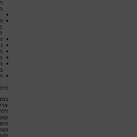
מח
מח
סר
לי
מחסור ב 
גו
מט
מ
ח
בת
ח
דרכי
במצב
ללחצ
שונו
היפו
נוצר
להפח