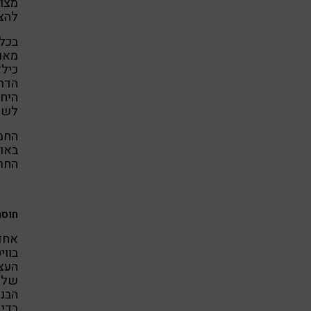
מצוק
להצט
בכל 
מאו
כילד
הדרך
היחי
לשוח
החמי
באופ
החרד
חוסר
אחד 
בווי
העצב
של ס
הבנת
בדי