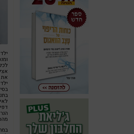
ילדי
ומנס
לכלו
אצל 
את ה
ילדי
בסיס
בתנא
לאיל
דפיק
הנרא
מהסי
במהל