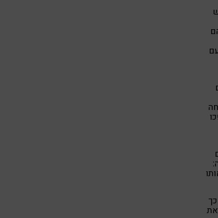
ש
ם
עם
חה
כו
:
ותו
כך
את