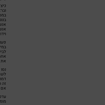
כיצד
וברא
במסג
בנוג
אנשי
אנשי
וידו
פעול
במיד
לבי
אחרי
את ה
נסו 
לשוח
דמות
זה ר
אם ה
עדכנ
מומל