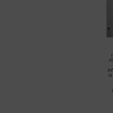
ה
ות
בו