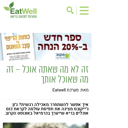
הרשמה לניוזלטר
אודות
בישול בריא
אינדקס עסקים
ריפוי ומניעת מחלות
בריאות האישה
תוספי תזונה
מתכוני בריאות
זה לא מה שאתה אוכל – זה
אירועים
שינוי תזונתי
מה שאוכל אותך
גישות בתזונה
דיאטה
מאת: מערכת Eatwell
ניקוי רעלים
מזונות על
ילדים
תזונה וספורט
איך אפשר להשתחרר מאכילה רגשית? ג'ון
ג'ייקובס מציגה את תפיסת עולמה לקראת כנס
הפרעות קשב & ריכוז
אכילה רגשית
אוכלים בריא שייערך בכרמיאל באוגוסט הקרוב.
רגישות לגלוטן
טעים להכיר