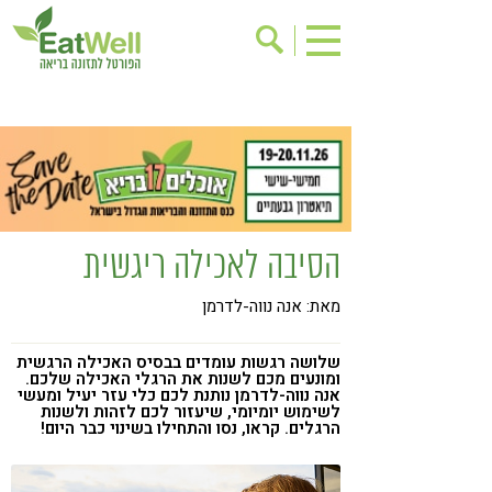
הרשמה לניוזלטר
אודות
בישול בריא
אינדקס עסקים
ריפוי ומניעת מחלות
בריאות האישה
תוספי תזונה
מתכוני בריאות
הסיבה לאכילה ריגשית
אירועים
שינוי תזונתי
מאת: אנה נווה-לדרמן
גישות בתזונה
דיאטה
ניקוי רעלים
מזונות על
שלושה רגשות עומדים בבסיס האכילה הרגשית
ומונעים מכם לשנות את הרגלי האכילה שלכם.
ילדים
תזונה וספורט
אנה נווה-לדרמן נותנת לכם כלי עזר יעיל ומעשי
לשימוש יומיומי, שיעזור לכם לזהות ולשנות
הרגלים. קראו, נסו והתחילו בשינוי כבר היום!
הפרעות קשב & ריכוז
אכילה רגשית
רגישות לגלוטן
טעים להכיר