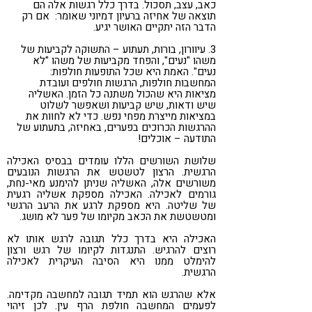
כאב, עצב, תסכול. בדרך כלל רגשות אלה הם
תוצאה של אחיזה ברעיון דמיוני שאומר: אם רק
הדבר הזה יתקיים האושר יגיע.
3. עיוורון, בורות, תעתוע – התשוקה לקביעות של
משהו "נעים", והפחד מקביעות של משהו "לא
נעים". האמת היא שכל התופעות חולפות:
המחשבות חולפות, הרגשות חולפים ועובדת
מציאות היא שהכול משתנה כל הזמן. האשליה
שיש ודאות, שיש קביעות ושאפשר לשלוט
במציאות מייצרת מפחי נפש. כדי לא לחוות את
ההרגשות הכרוכים בפערים, באחיזה, בתעתוע של
התודעה – אוכלים!
שלושת השורשים הללו עומדים בבסיס האכילה
הרגשית. הרצון לטשטש את הרגשות הנובעים
משורשים אלה, האשליה שניתן להימנע מאי-נחת,
גורמים לאכילה. האכילה מספקת אשליה רגעית
של שליטה. היא מספקת לרגע את הרעב הרגשי
ומטשטשת את הכאב מקיומו של פער לא מושג.
האכילה היא בדרך כלל תגובה לרגש אותו לא
רוצים להרגיש. התנגדות לקיומו של רגש ורצון
להימלט ממנו היא הסיבה העיקרית לאכילה
הרגשית.
אלא שהרגש הוא תמיד תגובה למחשבה מקדימה.
לפעמים המחשבה חולפת הרף עין. לכן זיהוי