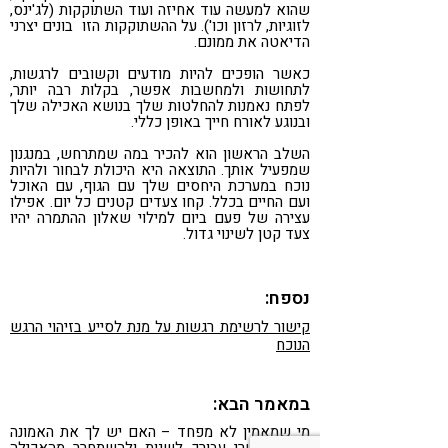
שהוא למעשה עוד אחיזה ועוד השתוקקות (לג'ינס,
לזוגיות, לרזון וכו'). על ההשתוקקות הזו בונים יצרני
הדיאטה את ממונם.
כאשר הופכים להיות מודעים וקשובים לרגשות,
לתחושות ולמחשבות אפשר, בקלות רבה יותר,
לפתח נאמנות להחלטות שלך בנושא האכילה שלך
ובנוגע לאורח חייך באופן כללי.
השלב הראשון הוא להכיר במה שמתרחש, במנגנון
שמפעיל אותך. התוצאה היא היכולת לבחור ולהיות
נוכח במערכת היחסים שלך עם הגוף, עם האוכל
ועם החיים בכלל. קחו צעדים קטנים כל יום. אפילו
עצירה של פעם ביום למילוי שאלון ההתמרה יהיו
צעד קטן לשינוי גדול.
נספח:
קישור לרשימת רגשות על מנת לסייע בזיהוי הרגש
הנוכח
במאמר הבא:
מי שמאמין לא מפחד – האם יש לך את האמונה
שזה אפשרי עבורך לשנות ולהשתחרר מהאכילה