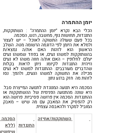
יומן ההתמרה
הכלי הבא נקרא "יומן ההתמרה" : השתוקקות,
התנגדות, תחושות גוף, מחשבה, רגש, הסכמה.
בכל פעם שעולה התשוקה לאוכל – יש לעצור
ולמלא את היומן לפי הדוגמה הרשומה מטה. השלב
הראשון הוא לזהות האם את/ה נמצא/ת
בהשתוקקות למשהו נעים, או בפחד שמשהו נעים
יעלם. לחלופין – האם את/ה חווה משהו לא נעים
וזיהית התנגדות לקיומו. ניתן לראות בקלות
שהדברים מעורבבים: ההתנגדות למשהו לא נעים
מכילה את התשוקה למשהו הנעים, ולהפך. נסו
לזהות מה חזק ברגע נתון.
הסכמה היא תנועה המנוגדת לתנועה המייצרת סבל.
היא שונה מהתנועה הפנימית של ההשתוקקות או
ההתנגדות. הסכמה אין פרושה פסיביות. פרושה הוא
רק להפסיק את המאבק עם מה שיש – מאבק
המוביל למקרר ולהאבסה עצמית.
השתוקקות/אחיזה
הסכמה
התנגדות
(ללא
שיפוטיות