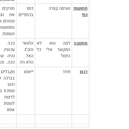
תחושות
נשימה קצרה
כווץ
סורקים
גוף
בכתפיים
את הגו
ומזהים א
התחושות
השונות.
מחשבה
למה הוא לא
הלוואי
ככה ז
התקשר אלי כל
והק"ג
עכשיו,
היום?
האל
נהיה שז
הלא היו.
ככה… וכו'
רגש
פחד
ייאוש
מקבלים
בברכה כ
רגש
שנוכח בל
לרצות
לשנות
אותו.