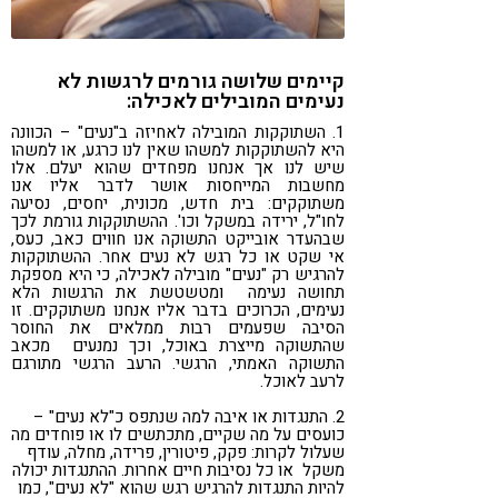
קיימים שלושה גורמים לרגשות לא
נעימים המובילים לאכילה:
1. השתוקקות המובילה לאחיזה ב"נעים" – הכוונה
היא להשתוקקות למשהו שאין לנו כרגע, או למשהו
שיש לנו אך אנחנו מפחדים שהוא יעלם. אלו
מחשבות המייחסות אושר לדבר אליו אנו
משתוקקים: בית חדש, מכונית, יחסים, נסיעה
לחו"ל, ירידה במשקל וכו'. ההשתוקקות גורמת לכך
שבהעדר אובייקט התשוקה אנו חווים כאב, כעס,
אי שקט או כל רגש לא נעים אחר. ההשתוקקות
להרגיש רק "נעים" מובילה לאכילה, כי היא מספקת
תחושה נעימה ומטשטשת את הרגשות הלא
נעימים, הכרוכים בדבר אליו אנחנו משתוקקים. זו
הסיבה שפעמים רבות ממלאים את החוסר
שהתשוקה מייצרת באוכל, וכך נמנעים מכאב
התשוקה האמתי, הרגשי. הרעב הרגשי מתורגם
לרעב לאוכל.
2. התנגדות או איבה למה שנתפס כ"לא נעים" –
כועסים על מה שקיים, מתכתשים לו או פוחדים מה
שעלול לקרות: פקק, פיטורין, פרידה, מחלה, עודף
משקל או כל נסיבות חיים אחרות. ההתנגדות יכולה
להיות התנגדות להרגיש רגש שהוא "לא נעים", כמו