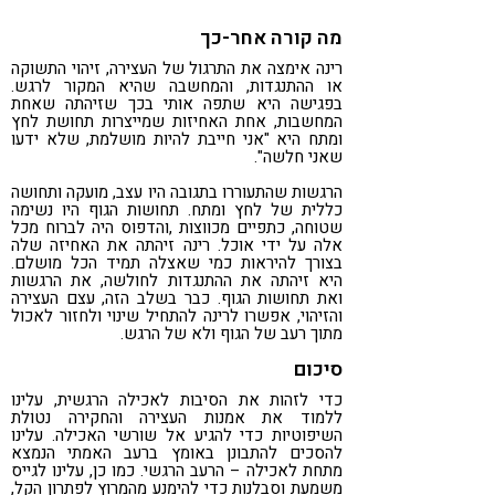
מה קורה אחר-כך
רינה אימצה את התרגול של העצירה, זיהוי התשוקה
או ההתנגדות, והמחשבה שהיא המקור לרגש.
בפגישה היא שתפה אותי בכך שזיהתה שאחת
המחשבות, אחת האחיזות שמייצרות תחושת לחץ
ומתח היא "אני חייבת להיות מושלמת, שלא ידעו
שאני חלשה".
הרגשות שהתעוררו בתגובה היו עצב, מועקה ותחושה
כללית של לחץ ומתח. תחושות הגוף היו נשימה
שטוחה, כתפיים מכווצות ,והדפוס היה לברוח מכל
אלה על ידי אוכל. רינה זיהתה את האחיזה שלה
בצורך להיראות כמי שאצלה תמיד הכל מושלם.
היא זיהתה את ההתנגדות לחולשה, את הרגשות
ואת תחושות הגוף. כבר בשלב הזה, עצם העצירה
והזיהוי, אפשרו לרינה להתחיל שינוי ולחזור לאכול
מתוך רעב של הגוף ולא של הרגש.
סיכום
כדי לזהות את הסיבות לאכילה הרגשית, עלינו
ללמוד את אמנות העצירה והחקירה נטולת
השיפוטיות כדי להגיע אל שורשי האכילה. עלינו
להסכים להתבונן באומץ ברעב האמתי הנמצא
מתחת לאכילה – הרעב הרגשי. כמו כן, עלינו לגייס
משמעת וסבלנות כדי להימנע מהמרוץ לפתרון הקל,