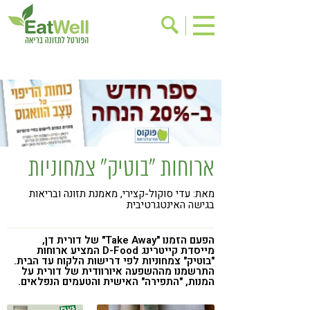
הרשמה לניוזלטר
אודות
בישול בריא
אינדקס עסקים
ריפוי ומניעת מחלות
בריאות האישה
תוספי תזונה
מתכוני בריאות
ארוחות "בוטיק" צמחוניות
אירועים
שינוי תזונתי
מאת: עדי סוקול-קצירי, מאמנת תזונה ובריאות
גישות בתזונה
דיאטה
בגישה האינטגרטיבית
ניקוי רעלים
מזונות על
הפעם הזמנו "Take Away" של דורית דן,
ילדים
תזונה וספורט
מייסדת קייטרינג D-Food המציע ארוחות
"בוטיק" צמחוניות לפי דרישות הלקוח עד הבית.
התרשמנו מההשפעה איורוודית של דורית על
הפרעות קשב & ריכוז
אכילה רגשית
המנות, "התפירה" האישית והטעמים הנפלאים.
רגישות לגלוטן
טעים להכיר