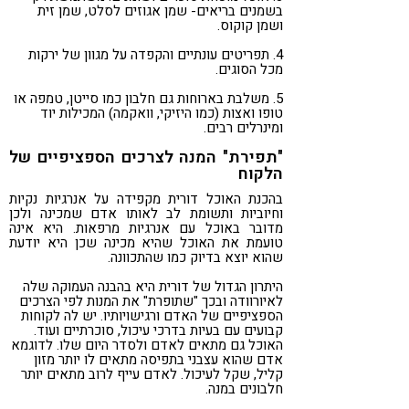
בשמנים בריאים- שמן אגוזים לסלט, שמן זית
ושמן קוקוס.
4. תפריטים עונתיים והקפדה על מגוון של ירקות
מכל הסוגים.
5. משלבת בארוחות גם חלבון כמו סייטן, טמפה או
טופו ואצות (כמו היזיקי, וואקמה) המכילות יוד
ומינרלים רבים.
"תפירת" המנה לצרכים הספציפיים של
הלקוח
בהכנת האוכל דורית מקפידה על אנרגיות נקיות
וחיוביות ותשומת לב לאותו אדם שמכינה ולכן
מדובר באוכל עם אנרגיות מרפאות. היא אינה
טועמת את האוכל שהיא מכינה שכן היא יודעת
שהוא יוצא בדיוק כמו שהתכוונה.
היתרון הגדול של דורית היא בהבנה העמוקה שלה
לאיורוודה ובכך "שתופרת" את המנות לפי הצרכים
הספציפיים של האדם ורגישויותיו. יש לה לקוחות
קבועים עם בעיות בדרכי עיכול, סוכרתיים ועוד.
האוכל גם מתאים לאדם ולסדר היום שלו. לדוגמא
אדם שהוא עצבני בתפיסה מתאים לו יותר מזון
קליל, שקל לעיכול. לאדם עייף לרוב מתאים יותר
חלבונים במנה.