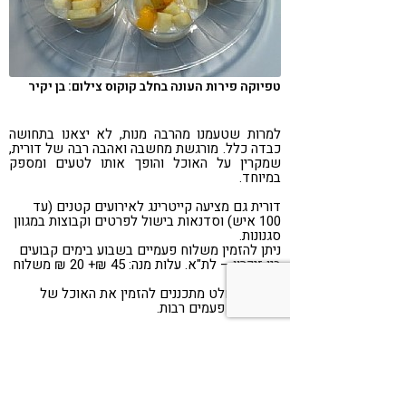
טפיוקה פירות העונה בחלב קוקוס צילום: בן יקיר
למרות שטעמנו מהרבה מנות, לא יצאנו בתחושה
כבדה כלל. מורגשת מחשבה ואהבה רבה של דורית,
שמקרין על האוכל והופך אותו לטעים ומספק
במיוחד.
דורית גם מציעה קייטרינג לאירועים קטנים (עד
100 איש) וסדנאות בישול לפרטים וקבוצות במגוון
סגנונות.
ניתן להזמין משלוח פעמיים בשבוע בימים קבועים
בין זיכרון – לת"א. עלות מנה: 45 ₪+ 20 ₪ משלוח
קבוע.
אנחנו בהחלט מתכננים להזמין את האוכל של
דורית עוד פעמים רבות.
Share
Telegram
WhatsApp
LinkedIn
Twitter
Facebook