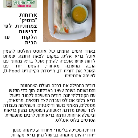
קורונה
טבעונות
ארוחות
"בוטיק"
צמחוניות לפי
דרישות
הלקוח עד
הבית
באחד הימים החמים של אוגוסט החלטנו להזמין
אוכל בריא אלינו, במקום לצאת החוצה. שמחנו
לדעת שיש אופציה להזמין אוכל בריא צמחוני עם
הרבה מחשבה מאחורי, והזמנו יחד עם
האוכל את דורית דן, מייסדת הקייטרינג D-Food,
לשיחה אינטימית.
דורית התחילה את דרכה בעולם הצמחונות
והטבעונות בשנת 1992 באריזונה. תוך כדי מפגש
עם הקונדליני יוגה. דורית המשיכה ללמוד בישול
בריא בלוס אנג'לס ועבדה לצד רופאים, מרפאים,
מטפלים, מאמני כושר ודיאטנים. השתלמה בעבודה
לצד שפים מדרגה ראשונה, העוסקים במזון בריאות
ובישלה ארוחות גורמה בריאותיות לרבים מתעשיית
הסרטים בלוס אנג'לס.
דורית המשיכה בלימודי איורוודה, פיתחה סגנון
ייחודי והיום מתמחה בבישול מזון בריא. מקורות