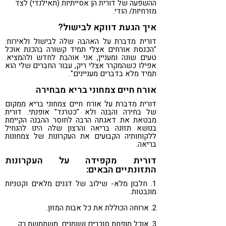
ההשפעה של דורית הן אסייתיות (תאילנדי) לצד
מזרחיות/ הודי.
איך הגעת דווקא לבישול?
דורית מדברת על האהבה שלה לבישול ולאירוח:
"הכנסת אורחים אצלי תמיד קשורה בהכנת אוכל
טעים שונה ומעניין, אני אוהבת לחדש ולהמציא.
אפילו כשהמקרר אצלי ריק, עבור החברים שלי הוא
תמיד מלא בדברים מעניינים".
אורח חיים צמחוני בריא מבחירה
דורית מדברת על אורח חיים צמחוני בריא ממקום
של בחירה והבנה ולא "כטרנד" אופנתי. דורית
מבטאת את דאגתה הרבה לחוסר ההבנה הקיימת
בנושא תזונה בריאה והרצון שלה הינו להנחיל
ללקוחותיה הקבועים את העקרונות של צמחונות
בריאה.
דורית מקפידה על העקרונות
התזונתיים הבאים:
1. חלבון מלא- שילוב של דגנים מלאים וקטניות
מונבטות.
2. ארוחה הכוללת את כל אבות המזון.
3. אוכל מופחת סוכרים ושומנים. משתמשת רק