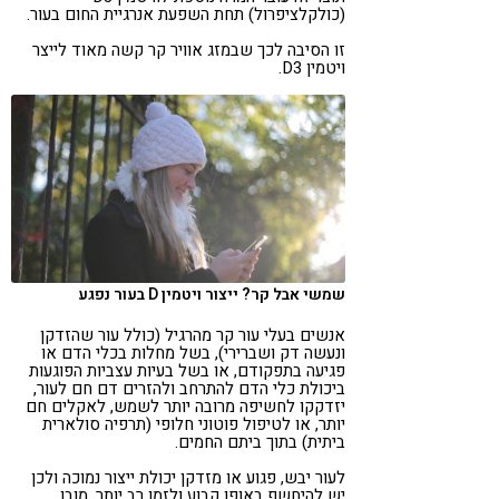
(כולקלציפרול) תחת השפעת אנרגיית החום בעור.
זו הסיבה לכך שבמזג אוויר קר קשה מאוד לייצר
ויטמין D3.
שמשי אבל קר? ייצור ויטמין D בעור נפגע
אנשים בעלי עור קר מהרגיל (כולל עור שהזדקן
ונעשה דק ושברירי), בשל מחלות בכלי הדם או
פגיעה בתפקודם, או בשל בעיות עצביות הפוגעות
ביכולת כלי הדם להתרחב ולהזרים דם חם לעור,
יזדקקו לחשיפה מרובה יותר לשמש, לאקלים חם
יותר, או לטיפול פוטוני חלופי (תרפיה סולארית
ביתית) בתוך ביתם החמים.
לעור יבש, פגוע או מזדקן יכולת ייצור נמוכה ולכן
יש להיחשף באופן קבוע ולזמן רב יותר. מובן