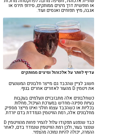
שתיית אלכוהול, חשיפה מרובה לפרוקטוזה מרוכזת
או חופשית דרך מיצים ממותקים, סירופ תירס או
אגבה, מיץ תפוחים ואגסים ועוד.
עדיף לוותר על אלכוהול ומיצים ממותקים
חשוב לציין שהכבד גם מייצר חלבונים המשנעים
את ויטמין D מהעור לאזורים אחרים בגוף.
כשחלבונים אלה מתבזבזים ונעלמים בעקבות
בעיות ספיגה-מחדש במערכת העיכול, מחלות
בכליות או כשהכבד עצמו חולני ואינו מייצר מספיק
מחלבונים אלה, רמת הוויטמין הנמדדת בדם יורדת.
כבד שנפגע תפקודו עלול להמיר פחות מהוויטמין D
שנוצר בעור, ולכן רמת הוויטמין שנמדד בדם, לאחר
ההמרה, יכולה להיות נמוכה מהצפוי.