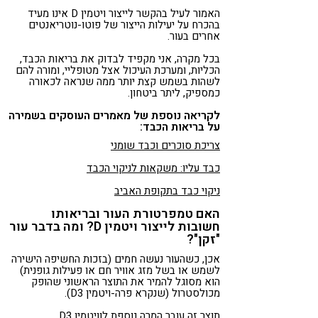
האמור לעיל בהקשר לייצור ויטמין D אינו מעיד
בהכרח על יעילות הייצור של פוטו-נוטריאנטים
אחרים בעור.
בכל מקרה, אני מקפיד לבדוק את בריאות הכבד,
הכליות, ומערכת העיכול אצל מטופליי, ומורה להם
לשהות בשמש קצת יותר ממה שנראה לכאורה
כמספיק, ליתר ביטחון.
לקריאה נוספת של מאמרים העוסקים בשמירה
על בריאות הכבד:
צריכת סוכרים וכבד שומני
כבד עליו: משקאות לניקוי הכבד
ניקוי כבד בתקופת האביב
האם טמפרטורת העור ובריאותו
חשובות לייצור ויטמין D? ומה בדבר עור
"זקן"?
אכן, כשהעור נעשה חמים (בזכות החשיפה הישירה
לשמש או בשל מזג אוויר חם או פעילות גופנית)
הוא מסוגל להמיר את התוצר הראשוני שהופק
מכולסטרול (שנקרא פרה-ויטמין D3).
תוצר זה עובר המרה נוספת לוויטמין D3