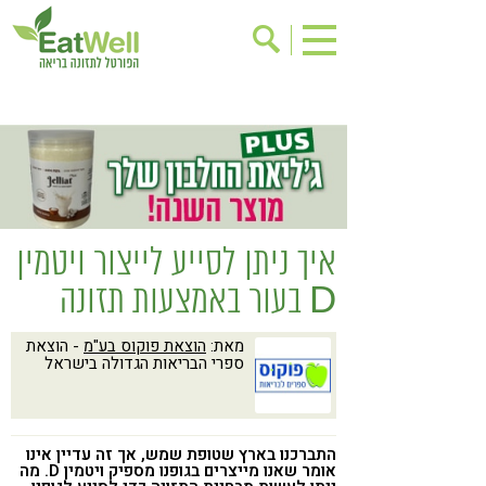
הרשמה לניוזלטר
אודות
בישול בריא
אינדקס עסקים
ריפוי ומניעת מחלות
בריאות האישה
תוספי תזונה
מתכוני בריאות
איך ניתן לסייע לייצור ויטמין
אירועים
שינוי תזונתי
D בעור באמצעות תזונה
גישות בתזונה
דיאטה
מאת:
הוצאת פוקוס בע"מ
- הוצאת
ניקוי רעלים
מזונות על
ספרי הבריאות הגדולה בישראל
ילדים
תזונה וספורט
הפרעות קשב & ריכוז
אכילה רגשית
התברכנו בארץ שטופת שמש, אך זה עדיין אינו
רגישות לגלוטן
טעים להכיר
אומר שאנו מייצרים בגופנו מספיק ויטמין D. מה