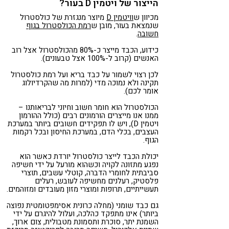
הייצור של ויטמין D בעור?
מכיוון ש
וויטמין D
מיוצר מנגזרת של כולסטרול
שנמצאת בעור, מובן ש
רמת הכולסטרול בגוף
חשובה
.
כידוע, הכבד מייצר כ-80% מהכולסטרול אצל רוב
האנשים (קרוב ל-100% אצל טבעונים).
לכן רצוי לשמור על כבד בריא ועל רמת כולסטרול
תקינה ולא נמוכה מדי (למרות מה שהקרדיולוג
אומר לכם).
הכולסטרול הוא חומר חשוב וחיוני לבריאותנו –
ממנו אנו מייצרים הורמונים רבים (כולל ההורמון
ויטמין D), ויש לו תפקידים חשובים ביותר במערכת
העצבים, בכלי הדם, במערכת החיסון ובכל רקמות
הגוף.
יכולת הכבד לייצר כולסטרול יורדת כאשר הוא
נפגע מתזונה לקויה וכשהוא מורעל על ידי חשיפה
סביבתית לחומרי הדברה, קוטלי עשבים, תוצרי
פלסטיק, רעלנים מחשיפה לעובש, רעלים
תעשייתיים, תרופות ומוצרי מזון מעובדים ומזוהמים.
גם כבד שומני (מחלה כרונית אסימפטומטית נפוצה
ביותר) אינו מתפקד כהלכה, ועלול להיגרם על ידי
השמנת יתר, סוכרת ותסמונת מטבולית, צום ארוך,