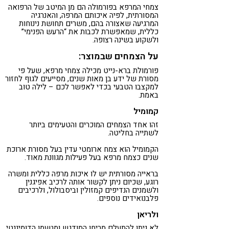
צמחי המרפא בפורמולה הם מן המיטב של הרפואה
קורונה
טבעונות
המסורתית, לפיה איכותם המרפה, והאנרגיה
המרגיעה שאצורה בהם, משרים תחושת נינוחות
כללית, שמאפשרת לכבות את “הרעש הפנימי”
ולשקוע בשינה רצופה.
על הצמחים שבמוצר:
פורמולת ברא-נייט מכילה צמחי מרפא, שעל פי
מסורת של ידע בן מאות שנים, מסייעים לגוף לחזור
למקצבו הטבעי בכדי לאפשר לכם – לילה טוב
באמת.
קמומיל
זהו אחד הצמחים המוכרים והטעימים ביותר
לשתייה בחליטה.
הקמומיל הוא צמח ארומטי עדין בעל מסורת ארוכת
שנים כצמח מרפא בעל פעילות מגוונת מאוד.
בראייה מסורתית יש לו איכות מרפה כללית ומשרה
רוגע, שכיום ניתן לקשור אותה לרכיב אפיגנין
ולשמנים הנדיפים קמזולין וביסבולול, ולרכיבים
פלבנואידים נוספים.
ולריאן
לא ניתן להתעלם מריחו המודגש ומטעמו הדומיננטי