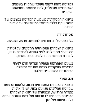
למליסה ניחוח לימוני משכר שמקורו בשמנים
הארומטיים שבעלים, להם מיוחסת השפעתה
העיקרית.
ברפואה המסורתית משמשת המליסה במצבים של
חוסר שקט כללי ומוטורי המשפיעים על איכות
השינה.
פסיפלורה
עלי הפסיפלורה תורמים לתחושה מרפה ומרגיעה.
ברפואת הצמחים המסורתית ממליצים על נטילת
מיצוי עלי פסיפלורה לפני השינה להרפיית הגוף,
להורדת תחושת מתח ולשינה טובה ועמוקה.
בשנים האחרונות המחקר המדעי תרם לזיהוי
הרכיבים העיקריים בצמח ומנגנוני הפעולה
הביולוגיים המשוערים שלהם.
זנב הארי
ברפואת הצמחים המסורתית מהווה הלאונורוס צמח
שמווסת תהליכים מגוונים בגוף. יש לו איכות
מקררת ומרגיעה, ובמסורת של רפואת הצמחים
הבריטית מייחסים לו תכונות של צמח שזורע שמחה
בלב בעיתות של יגון.