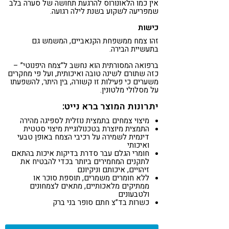
אין כמו הלאונורוס להרגעת תחושה של סערה בלב
שמפריעה לשקוע בשנת לילה רגועה.
כישות
זהו צמח ממשפחת הקנאביים, המשמש גם
בתעשיית הבירה.
ברפואה המסורתית הוא נחשב ל”צמח היפנוטי” –
כזה שתורם לשינה טובה ואיכותית, ועל פי מחקרים
משערים כי פעילות זו קשורה, בין היתר, להשפעתו
על מסלולי מלטונין.
יתרונות המוצר ברא נייט:
מיצוי צמחים בתמצית נוזלית לספיגה מהירה
התמצית מיוצרת בטכנולוגיית מיצוי סטטית
דינמית לשמירה על רכיבי הצמח באופן טבעי
ואיכותי
חומרי הגלם עבר סדרת בדיקות איכות בהתאם
לתקנים המחמירים ביותר בכדי להבטיח את
זיהויים, איכותם וניקיונם
ללא חומרים משמרים, תוספת סוכר או
ממתיקים מלאכותיים, מתאים לצמחונים
ולטבעונים
כשרות בד”צ חתם סופר בני ברק