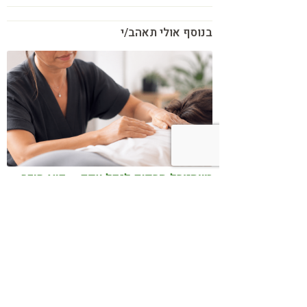
בנוסף אולי תאהב/י
כשמטפל מפסיק לנהל עסק – הוא חוזר
להיות מטפל