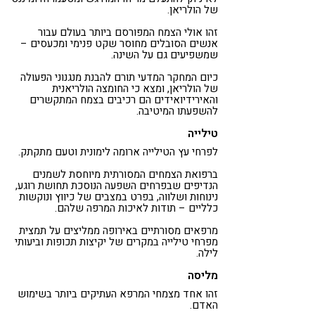
של הולריאן.
זהו אולי הצמח המפורסם ביותר בעולם עבור
אנשים הסובלים מחוסר שקט פנימי ומכעסים –
שמשפיעים גם על השינה.
כיום המחקר המדעי תורם להבנת מנגנוני הפעולה
של הולריאן, ומצא כי החומצה הולריאנית
והאירידיואידים הם רכיבים בצמח המתקשרים
להשפעתו המיטיבה.
טילייה
לפרחי עץ הטילייה ארומה לימונית וטעם מתקתק.
ברפואת הצמחים המסורתית מיוחסת לשמנים
הנדיפים שבפרחים השפעה הנוסכת תחושת רוגע,
נינוחות ושלווה, בפרט במצבים של כיווץ ונוקשות
כלליים – תודות לאיכות המרפה שלהם.
מרפאים מסורתיים באירופה ממליצים על תמצית
מפרחי טילייה במקרים של יקיצות תכופות וביעותי
לילה.
מליסה
זהו אחד מצמחי המרפא העתיקים ביותר בשימוש
האדם.