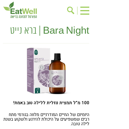
Bara Night | ברא נייט
הרשמה לניוזלטר
אודות
בישול בריא
אינדקס עסקים
ריפוי ומניעת מחלות
בריאות האישה
תוספי תזונה
מתכוני בריאות
אירועים
שינוי תזונתי
גישות בתזונה
דיאטה
ניקוי רעלים
מזונות על
100 מ”ל תמצית נוזלית ללילה טוב באמת!
ילדים
תזונה וספורט
הפרעות קשב & ריכוז
אכילה רגשית
היומיום של החיים המודרניים מלווה בגורמי מתח
רבים שמשפיעים על היכולת להירגע ולשקוע בשנת
לילה טובה.
רגישות לגלוטן
טעים להכיר