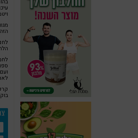
בהור
עיכו
ויטמ
מגו
הזה 
הלחם
לחמנ
ועם 
לארו
קרקר
בוקר
צר