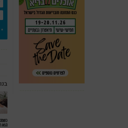
* 
בנו
כשמטפ
הוא ח