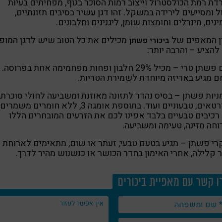
דת רמת הכולסטרול וייצוב רמות הסוכר בגוף, מפחיתים בעיות
ל ומסייעים לירידה במשקל. זהו דגן עשיר בסיבים תזונתיים,
ינים, מינרלים וחומצות שומן, ליגנינים וחלבונים.
ון המאפים של
מכילים את כל הטוב שיש לדגן המופ
ביכורי פשתן
להציע – והרבה יותר:
לחם פשתן טרי – מכיל 29% חלבון ופחות מפחמימה אחת בפרוסה.
 מגיע באריזה מיוחדת לשמירת הטריות.
יות פשתן – בסיס נהדר לתזונה מאוזנת ומשביעה לחולי סוכרת,
ספורטאים, טבעוניים ועוד. בתוספת אומגה 3, ללא חומרים משמרים
רכיבים טבעיים בלבד אפינו לכם את הזרעים המובחרים הללו
חה מזינה, טעימה ומשביעה.
י פשתן – מגיע בטעם טבעי, זעתר או שום, מתאימים לארוחת
 קלילה, אחרי האימון בחדר הכושר או כנשנוש מהיר לדרך.
ו קשר עם מאפיית ביכורים