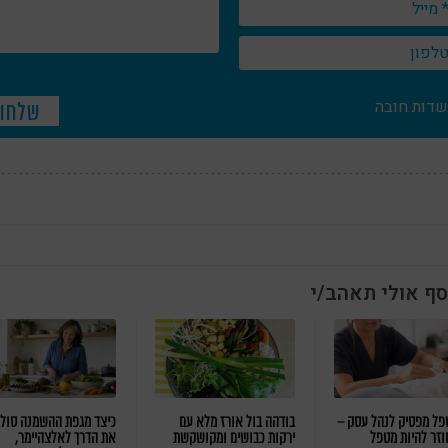
שדות חובה
סף אולי תאהב/י
ל מפסיק לנהל עסק –
בודהה בול אורז מלא עם
כיצד מגפת ההשמנה סול
וזר להיות מטפל
ירקות כבושים ומקושקשת
את הדרך לאלצהיימר,