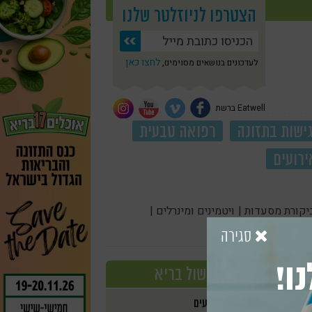
הצטרפו לניוזלטר שלנו
לחצו כאן
לעדכונים בנושאים מסוימים,
Eatwell ברשת
ישות בתזונה
רפואה טבעית
ירועים
יקורת מסעדות |
ויטמינים ומינרלים |
סגירה
ו!
בישול בריא
אירועים