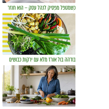
כשמטפל מפסיק לנהל עסק – הוא חוזר
להיות מטפל
בודהה בול אורז מלא עם ירקות כבושים
ומקושקשת טופו