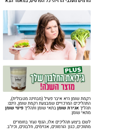
גורמים מעכבי הרזיה! כל הפרטים, במאמר הבא
קורונה
טבעונות
רקמת שומן היא איבר פעיל (מבחינה מטבולית),
התהליכים המרכזיים שמבצעת רקמת שומן, הינם:
תהליך
אגירת שומן
בתאי שומן ותהליך
פינוי שומן
מתאי שומן.
לשם ביצוע תהליכים אלו, הגוף נעזר בחומרים
מתווכים, כגון: הורמונים, אנזימים, חלבונים, וכיו"ב.