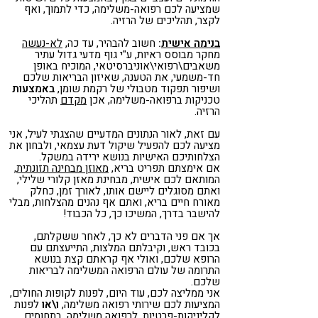
שמציעה לכם רפואה-משלימה, כדי לתמוך, ואף
לקצר, תהליכים של הרזיה.
בנימה אישית
:
חשוב להבהיר, עד כה,
לא-נעשה
מחקר מבוסס ראיות, ע"י גוף מדעי גדול עתיר
משאבים\רפואי\אוניברסיטאי, המוכיח באופן
חד-משמעי, את הטענה, שאיזון הבריאות שלכם
ושיפור תפקוד מטבולי של רקמת שומן,
באמצעות
טכניקות ברפואה-משלימה, אכן
מקדם
תהליכי
הרזיה.
עם זאת, לאור הנתונים המדעיים שהצגתי לעיל, אני
מציעה לכם להפעיל שיקול דעת עצמאי, ולבחון את
הצלחותיכם האישיות בנושא ירידה במשקל.
אם אימצתם תפריט בריא,
מאוזן מבחינה תזונתית
,
המותאם לכם אישית, מבחינת מאזן קלורי שלילי,
ואתם מסוגלים ליישם אותו, לאורך זמן, כחלק
מאורח חיים בריא, ואתם אף נהנים מהצלחות, מבלי
להישבר בדרך, המשיכו כך, כל הכבוד!
אך אם פני הדברים לא כך, לאחר ששקלתם,
בכובד ראש, וקיבלתם המלצות, התייעצתם עם
הרופא שלכם, ואולי אף קראתם קצת בנושא
התרומה של עולם הרפואה המשלימה לבריאות
שלכם.
אני ממליצה לכם, עוד היום, לפנות לקופות החולים,
המציעות לכם שירותי רפואה משלימה,
ו\או
לפנות
לקליניקות-פרטיות, לרפואה משלימה, בתחומים