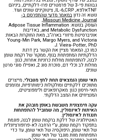
גבוהות פי-3 של פרמטרים פרו-דלקתיים, ביניהם
TNFאלפא, IL-6,CRP, ציטוקינים שונים ועוד.
נושא זה נדון
במאמר מדעי שהתפרסם ב-
,
Missouri Medicine Journal
העוסק בנושא: Adipose Tissue Inflammation
and Metabolic Dysfunction, באדיבות
אוניברסיטת מיזורי בארה"ב, מאת החוקרות הבאות:
Young-Min Park, Margo Myers, and Victoria
J. Vieira-Potter, PhD.
כמו כן, המאמר מציין את הקשר בין דרגת
הדלקתיות המתפתחת בגוף, ממקור של רקמת שומן
לבנה, להתפתחות מחלות כרוניות אחרות, כגון:
מחלות לב וכלי דם, סוכרת סוג 2, ואפילו סוגי סרטן
שונים.
תאי שומן הנמצאים תחת לחץ מטבולי
, מייצרים
מתווכים דלקתיים ומולקולות כימותרפיות, ומזמנים
תאי-חיסון כגון: מאקרופאגים ולימפוציטים,
המנציחים את המצב הדלקתי.
עקה חימצונית משבשת באופן מובהק את
האיתות לאינסולין, מה שמוביל להתפתחות
תנגודת לאינסולין.
האטיולוגיה של דלקת ברקמת שומן לבנה, פוגמת
בתפקוד רקמת שומן, ע"י הרחבה לא-פרופורציונלית
של תאי שומן, היפוקסיה של תאי שומן, עד כדי
התפתחות מוות מוגבר של תאי שומן.
פגיעה בתפקוד רקמת שומן, מובילה לשיבוש