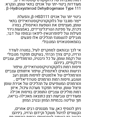
מעודדות ביטוי-יתר של אנזים בתאי שומן, הנקרא:
β-Hydroxysteroid Dehydrogenase Type 111 .
ביטוי יתר של אנזים β-HSD111, והפעלת
ייצור-מוגבר של גלוקוקורטיקוסטרואידים בתאי
שומן, מעצימים את השפעת האינסולין, בצורה
ניכרת, על ספיגת הטריגליצרידים, באמצעות גירוי
פעילות של ליפופרוטאין-ליפאז ובסופו של דבר,
מובילים להשמנה! תהליכים אלו פוגעים
בהומאוסטאזיס המטבולי.
אי לכך ובהתאם למחקרים לעיל, במטרה לעודד
הרזיה, קיים צורך הכרחי, בשיקום תפקוד מטבולי
של רקמת שומן, על כל היבטיה, הורמונליים, עצביים
ודלקתיים, ביניהם:
וויסות רמות גלוקוקורטיקוסטרואידים, שיפור
רגישות התאים לאינסולין, שיפור איתותים עצביים
והורמונליים של אלמנטים לוויסות מנגנון רעב
ושובע, וויסות רמות הורמונים סטרודיאליים ,
והורמונים המשפיעים על תהליכים של אגירת שומן
וניצול שומן, שיפור תפקוד מערכת עיכול, איזון
רמות מוליכים עצביים התומכים בוויסות אכילה
ומעודדים שביעות רצון כתוצאה מאכילה-בריאה,
תוך שליטה בכמויות המזון ובטיב המזון.
ניתן להוסיף כאן, עוד מנגנונים רבים אחרים,
הקשורים לניהול משקל וקידום הרזיה, ביניהם:
הקשר בין השמנה לשיבושים ברמות הורמוני מין,