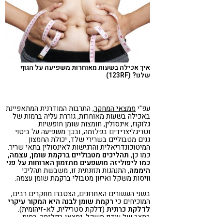
איך אכילה בשעות מאוחרות משפיעה על הגוף
שלנו? (123RF)
עפ"י
ממצאי המחקר
, התרבות המודרנית המתאפיינת
באכילה בשעות מאוחרות, גוררת עליה ברמות של
גלוקוז, אינסולין, חומצות שומן חופשיות
וטריגליצרידים בפלזמה, ובכך משפיעה על ביטוי
גנים מטבוליים בשרירי שלד, יכולת החמצון
המיטוכונדריאלית והרגישות לאינסולין בתאי שריר.
כמו כן,
תהליכים מטבוליים ברקמת שומן, עצמה,
כמו ליפוליזה מושפעים מתזמון הארוחות על פני
היממה
, התנהגות תזונתית זו, משבשת תהליכי
וויסות משקל ואיזון מטבולי ברקמת שומן עצמה.
בשני העשורים האחרונים, הצטברו מחקרים רבים,
המוכיחים כי
רקמת שומן לבנה היא המקור עיקרי
לדלקת כרונית
(דלקת סטרילית, לא-זיהומית).
במצב של עודף משקל, נמצאו בפלזמה, רמות