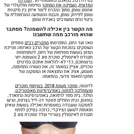
במידה רבה, במאבק בהשמנת-יתר,
הקהילה
המדעית, העמיקה את המחקר
בוויסות מולקולרי של
אחסון שומן, מתוך ההכרח ליצור איזון בין סינטזת
שומן לפירוק שומן, והבנת ההשפעה ההורמונלית על
ביטוי גנים המעורבים באגירת שומן.
מה הקשר בין אכילה להשמנה? מסתבר
שהוא מורכב ממה שחשבנו
מאז ועד היום, התפרסמו
מחקרים רבים
נוספים
העוסקים בהוכחת הקשר של הרכב הארוחה וצריכת
המזון בשעות מסוימות של היום, להתפתחות
תנגודת לאינסולין, סוכרת סוג 2 והשמנת-יתר.
ברשותכם, כדי לא-להלאות אתכם בפרטים
טכניים, אציין במאמר זה, את השורה התחתונה,
משמע, אציג את התוצאות או המסקנה של
מחקר\מאמר מדעי, בהתאמה.
לדוגמה,
מחקר משנת 2018, בשיתוף חוקרים
מהמחלקה לתזונה באוניברסיטת מאסטריכט
,
הולנד, בית ספר לרפואה, באוניברסיטת הרווארד,
בוסטון, ובית החולים פסטר דה-ליל בצרפת, הגיעו
למסקנה שעבודה במשמרות ואכילה בשעות שאינן
תואמות לשעון הצירקדי, כרוכה בסיכון לפתח
תנגודת לאינסולין בשרירי שלד וסוכרת סוג 2.