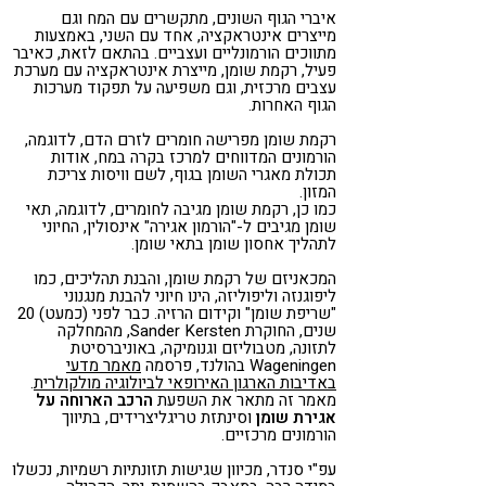
איברי הגוף השונים, מתקשרים עם המח וגם
מייצרים אינטראקציה, אחד עם השני, באמצעות
מתווכים הורמונליים ועצביים. בהתאם לזאת, כאיבר
פעיל, רקמת שומן, מייצרת אינטראקציה עם מערכת
עצבים מרכזית, וגם משפיעה על תפקוד מערכות
הגוף האחרות.
רקמת שומן מפרישה חומרים לזרם הדם, לדוגמה,
הורמונים המדווחים למרכז בקרה במח, אודות
תכולת מאגרי השומן בגוף, לשם וויסות צריכת
המזון.
כמו כן, רקמת שומן מגיבה לחומרים, לדוגמה, תאי
שומן מגיבים ל-"הורמון אגירה" אינסולין, החיוני
לתהליך אחסון שומן בתאי שומן.
המכאניזם של רקמת שומן, והבנת תהליכים, כמו
ליפוגנזה וליפוליזה, הינו חיוני להבנת מנגנוני
"שריפת שומן" וקידום הרזיה. כבר לפני (כמעט) 20
שנים, החוקרת Sander Kersten, מהמחלקה
לתזונה, מטבוליזם וגנומיקה, באוניברסיטת
Wageningen בהולנד, פרסמה
מאמר מדעי
באדיבות ה
ארגון האירופאי לביולוגיה מולקולרית
.
מאמר זה מתאר את השפעת
הרכב הארוחה על
אגירת שומן
וסינתזת טריגליצרידים, בתיווך
הורמונים מרכזיים.
עפ"י סנדר, מכיוון שגישות תזונתיות רשמיות, נכשלו