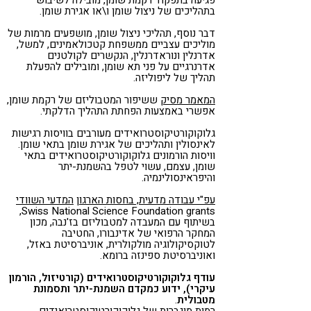
בתהליכים של ניצול שומן ו\או אגירת שומן.
דבר נוסף, תהליכי ניצול שומן, מושפעים מרמות של
מוליכים עצביים ממשפחת קטכולאמינים, למשל,
אדרנלין ונוראדרנלין, הנקשרים לקולטנים
אדרנרגיים על פני תא שומן, ומובילים להפעלת
תהליך של ליפוליזה.
המאמר מסיק
ששיפור המטבוליזם של רקמת שומן,
אפשרי באמצעות הפחתת התהליך הדלקתי.
גלוקוקורטיקוסטרואידים מעורבים בוויסות רגישות
לאינסולין ותהליכים של אגירת שומן בתאי שומן.
וויסות הורמונים גלוקוקורטיקוסטרואידים בתאי
שומן, עצמם, עשוי לטפל בהשמנת-יתר
והיפראינסולינמיה.
עפ"י עבודה מדעית, בחסות הארגון
המדעי השוודי
Swiss National Science Foundation grants,
בשיתוף עם המעבדה למטבוליזם בז'נבה, מכון
המחקר הרפואי של אדינבורו, החטיבה
לטוקסיקולוגיה מולקולרית, אוניברסיטת באזל,
ואוניברסיטת ספינזה ברומא.
עודף גלוקוקורטיקוסטרואידים (קורטיזול, הורמון
עיקרי), ידוע כמקדם השמנת-יתר ותסמונת
מטבולית
.
רמות מוגברות של גלוקוקורטיקוסטרואידים,