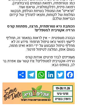
כמו: נטורופתיה, רפואת הצמחים (הרבולוגיה),
רפואה סינית, רפלקסולוגיה, שיאצו ועוד.
"תראיינו" את המטפל בשיחת הטלפון, תבקשו
המלצות של לקוחות, ותצאו לתהליך של קידום
הבריאות שלכם.
הכותבת היא נטורופתית, מרצה, מפתחת קורס
הרזיה אקטיבית למטפלים!
הבהרה משפטית
–
אין לראות במאמר זה, תחליף
לייעוץ רפואי ו\או טיפול תרופתי. מידע זה לא
מחליף טיפול המבוצע על ידי רופא ואינו מהווה,
בשום אופן, המלצה לטיפול פרטני
.
מעוניינים לברר פרטים אודות קורס
הרזיה-אקטיבית למטפלים? צרו קשר עם אפרת בר
לב, בטופס הבא:
Share
Telegram
WhatsApp
LinkedIn
Twitter
Facebook