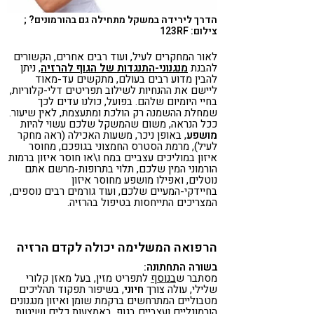
הדרך לירידה במשקל מתחילה גם בהורמונים? ;
צילום: 123RF
לאור המחקרים לעיל, ועוד רבים אחרים, הקשורים
להבנת
מנגנוני-התנגדות של הגוף להרזיה
, ניתן
להבין מדוע רבים בעולם, מתקשים עד-מאוד
ליישם את ההנחיות לשילוב תפריטים דלי-קלוריות,
בחיי היומיום שלהם. בפועל, כולנו עדים לכך
שמחלת ההשמנה רק הולכת ומתעצמת, לאין שיעור.
ככל הנראה, משום שהמשקל שלכם עשוי להיות
מושפע
, באופן ניכר, משעות האכילה (ראה מחקר
לעיל), מרמת הסטרס החמצוני בגופכם, מחוסר
איזון במוליכים עצביים במח ו\או חוסר איזון ברמות
הורמוני המין שלכם, תלוי בתרופות-מרשם אתם
נוטלים, ואפילו מושפע מחוסר איזון
בחיידקי-המעיים שלכם, ועוד גורמים רבים נוספים,
המצריכים התייחסות בטיפול בהרזיה.
הרפואה המשלימה יכולה לקדם הרזיה
בשורה התחתונה:
מסתבר ש
בנוסף
לתפריט מזין, בעל מאזן קלורי
שלילי, עולה צורך
חיוני
, בשיפור תפקוד תהליכים
מטבוליים המתרחשים ברקמת שומן ואיזון מנגנונים
הורמונליים ועצביים בגוף, באמצעות כלים ושיטות