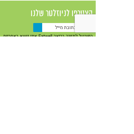
הצטרפו לניוזלטר שלנו
הפורטל לתזונה בריאה Eatwell אינו נושא באחריות
כלשהי למוצר/שירות שניתן על ידי חברה או בעלי
מקצוע המפרסמים באתר מעת לעת באמצעות
באנרים, תוכן שיווקי ובכל אופן אחר. למען הסר
ספק, הכתוב באתר אינו מהווה תחליף לייעוץ פרטני
עם איש מקצוע מוסמך מהתחום.
Eatwell ברשתות
פייסבוק
יוטיוב
וימאו
אינסטגרם