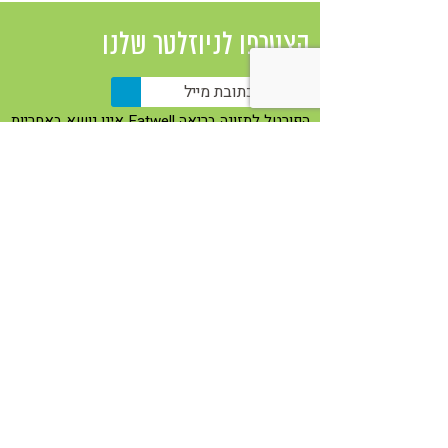
הצטרפו לניוזלטר שלנו
הפורטל לתזונה בריאה Eatwell אינו נושא באחריות
כלשהי למוצר/שירות שניתן על ידי חברה או בעלי
מקצוע המפרסמים באתר מעת לעת באמצעות
באנרים, תוכן שיווקי ובכל אופן אחר. למען הסר
ספק, הכתוב באתר אינו מהווה תחליף לייעוץ פרטני
עם איש מקצוע מוסמך מהתחום.
Eatwell ברשתות
פייסבוק
יוטיוב
וימאו
אינסטגרם