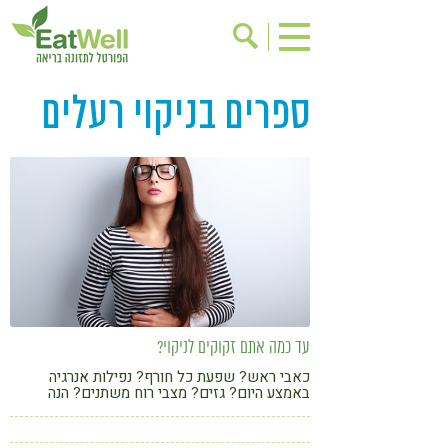
ספרים בניקוי רעלים
הרשמה לניוזלטר
אודות
בישול בריא
אינדקס עסקים
ריפוי ומניעת מחלות
בריאות האישה
תוספי תזונה
מתכוני בריאות
אירועים
שינוי תזונתי
גישות בתזונה
דיאטה
ניקוי רעלים
מזונות על
עד כמה אתם זקוקים לניקוי?
ילדים
תזונה וספורט
כאבי ראש? שפעת כל חורף? נפילות אנרגיה
באמצע היום? גזים? מצבי רוח משתנים? הנה
הפרעות קשב & ריכוז
אכילה רגשית
שאלון שיסייע לכם להחליט מתי להתחיל ניקוי
רעלים
רגישות לגלוטן
טעים להכיר