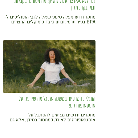
גם "ללא BPA" עלול להזיק: מה מסתתר בקבלות
ובמדבקות מזון
מחקר חדש מעלה סימני שאלה לגבי התחליפים ל-
BPA בנייר תרמי, ובוחן כיצד כימיקלים המצויים
בקבלות ובמדבקות מחיר עשויים להשפיע על תאי
שחלה ועל מנגנונים הורמונליים רגישים
התגלית המדעית שמשנה את כל מה שידענו על
אוסטאופורוזיס!
מחקרים חדשים מציעים להסתכל על
אוסטאופורוזיס לא רק כמחסור בסידן, אלא גם
כתהליך דלקתי שמשפיע על ספיגת הסידן ועל
בריאות העצם