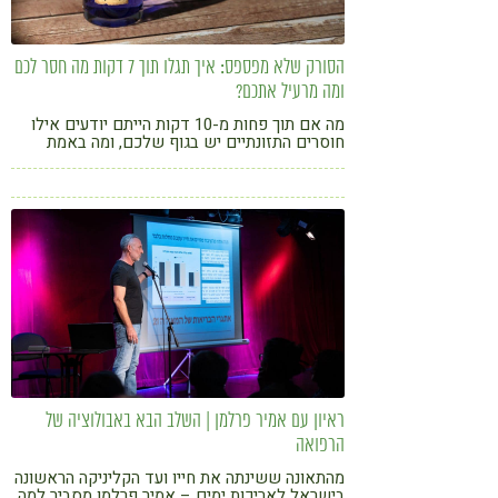
הסורק שלא מפספס: איך תגלו תוך 7 דקות מה חסר לכם
ומה מרעיל אתכם?
מה אם תוך פחות מ-10 דקות הייתם יודעים אילו
חוסרים התזונתיים יש בגוף שלכם, ומה באמת
עומד מאחורי העייפות, הסטרס או הכאבים שאתם
מרגישים?
ראיון עם אמיר פרלמן | השלב הבא באבולוציה של
הרפואה
מהתאונה ששינתה את חייו ועד הקליניקה הראשונה
בישראל לאריכות ימים – אמיר פרלמן מסביר למה