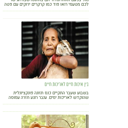
לכם מטעמי רואו פוד כמו קרקרים ירוקים עם פטה
חמניות, לזניה מפוארת מדפי קישואים ולקינוח
טארטלטים עם פירות חיים? ענבר רוגע הצטרפה
לשף הרואו פוד דיאל ואספה ממנו כמה טיפים
בין איכות חיים לאריכות חיים
בשבוע שעבר התקיים כנס תזונה פונקציונלית
שהוקדש לאריכות ימים. ענבר רוגע חזרה עמוסה
במידע מרתק ועם מסקנה משמחת: לגנים יש רק
השפעה של 30% על מצב הבריאות ואריכות החיים
הצפויה לנו. כל השאר בידיים שלנו