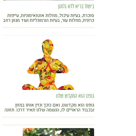
בישול בריא ללא גלוטן
סוכרת, בעיות עיכול, מחלות אוטואימוניות, עייפות
כרונית, מחלות עור, בעיות הורמונליות ועוד מגוון רחב
של מחלות ותסמינים נקשרו בשנים האחרונות
לצריכת גלוטן. כיצד חיים בלעדיו? סדנת בישול
ללא גלוטן בהנחיית ענת גרינברג, נטורופטית,
רפלקסולוגית והרבליסטית קלינית
גופנו הוא המקדש שלנו
גופנו הוא מקדשנו, ואם נזכך ונזין אותו במזון
ובכבוד הראויים לו, הנשמה שלנו תאיר דרכו. תזונה
נכונה היא תזונה מאוזנת (לא קיצונית) מתוך מודעות
גוף-נפש, אכילה אינטואיטיבית והקשבה לצרכי
הגוף