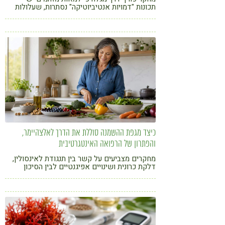
תכונות "דמויות אנטיביוטיקה" נסתרות, שעלולות
קורונה
טבעונות
לעצב מחדש את המיקרוביום בגופנו ולהגביר
עמידות לאנטיביוטיקה
כיצד מגפת ההשמנה סוללת את הדרך לאלצהיימר,
והפתרון של הרפואה האינטגרטיבית
מחקרים מצביעים על קשר בין תנגודת לאינסולין,
דלקת כרונית ושינויים אפיגנטיים לבין הסיכון
לפגיעה קוגניטיבית. כיצד תזונה, צמחי מרפא
ורפואה סינית עשויים להשתלב בגישה המניעתית?