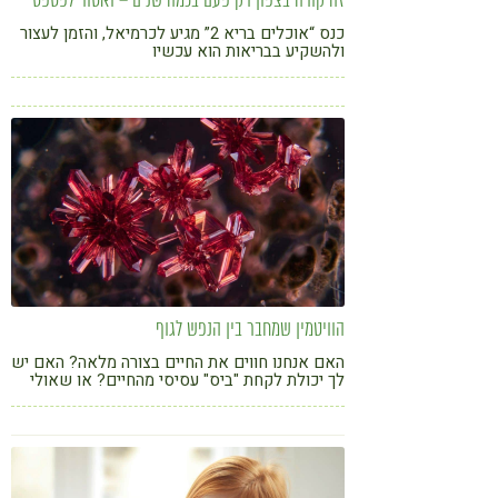
זה קורה בצפון רק פעם בכמה שנים – ואסור לפספס
כנס “אוכלים בריא 2” מגיע לכרמיאל, והזמן לעצור
ולהשקיע בבריאות הוא עכשיו
הוויטמין שמחבר בין הנפש לגוף
האם אנחנו חווים את החיים בצורה מלאה? האם יש
לך יכולת לקחת "ביס" עסיסי מהחיים? או שאולי
יש לך תחושה של פספוס, עצירה בצד הדרך של
החיים?