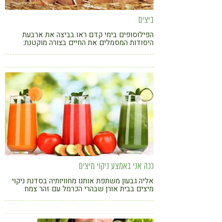
ביצים
הפילוסופים בימי קדם ראו בביצה את ארבעת
היסודות המסמלים את החיים בצורה מוקטנת:
הקליפה - היא האדמה, החלבון - הוא המים, החלמון
- הוא האש והאוויר - נמצא בחלקה הקהה של
הביצה.
ככה אני באמצע ניקוי מיצים
אליה גבעון משתפת אותנו מחוויותיה בסדנת ניקוי
מיצים בבית אורן שבהרי הכרמל עם זהר צמח
וילסון, אביטל סבג ותמר עדי, ביומן אישי ומרגש.
לכל מי שהתלבט לעבור חוויה דומה, יוכל להרגיש
במעט מן החוויה דרך המילים והתמונות.