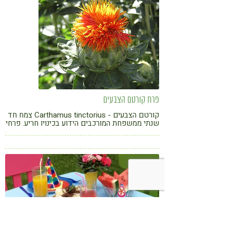
פרח קורטם הצבעים
קורטם הצבעים - Carthamus tinctorius צמח חד
שנתי ממשפחת המורכבים הידוע בכינויו חריע. פרחי
הקורטם צובעים בקיץ את חלקות השדה בצבעם
העז בגווני צהוב, כתום ואדום וניכרים למרחוק