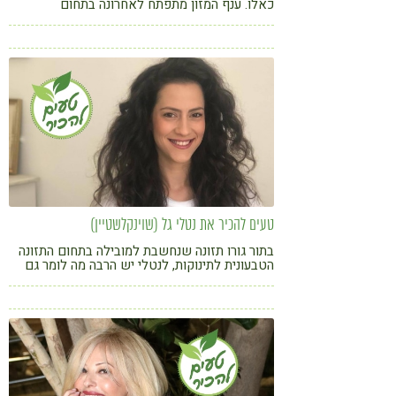
כאלו. ענף המזון מתפתח לאחרונה בתחום
המאכלים המועשרים בחלבון. האם המאכלים האלו
חיוניים לתזונתנו? כמה חלבון באמת יש בכל מנה?
כל המידע והמלצות מדיאטניות - לפניכם
טעים להכיר את נטלי גל (שוינקלשטיין)
בתור גורו תזונה שנחשבת למובילה בתחום התזונה
הטבעונית לתינוקות, לנטלי יש הרבה מה לומר גם
על תזונה למבוגרים. בואו להכיר את הגישה
המרתקת של נטלי ולהתפנק עם המתכון שלה
לשווארמה טופו ערמונים