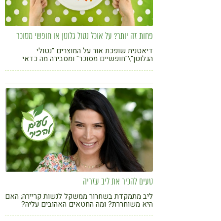
פחות זה יותר? על אוכל נטול גלוטן או חופשי מסוכר
דיאטנית שופכת אור על המוצרים "נטולי
הגלוטן"\"חופשיים מסוכר" ומסבירה מה כדאי
לבחור כשאנחנו נתקלים במוצרים חדשים +
מוצרים חדשים על המדף בקטגוריית ה"נטולים"
טעים להכיר את ליב עזריה
ליב מתמקדת בשחרור ממשקל לנשות קריירה; האם
היא משוחררת? ומה החטאים האהובים עליה?