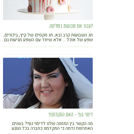
לעבור את שבועות בשליטה
חג השבועות קרב ובא, חג מקסים של קיץ, ביכורים,
שפע של אוכל … אלא שיחד עם השפע מגיעות גם
חששות: מה נעשה עם כל הטוב הזה שיוגש על
השולחן? איך נתמודד איתו? איך לעבור את החג
בשלום?
דימוי גוף – האם התקדמנו?
מה הקשר בין התזונה שלנו לדימוי גוף? בשנים
האחרונות נדמה כי התקדמנו כחברה בכל הנוגע
לתפיסת החיצוניות. "דימוי גוף חיובי" ו"קבלה