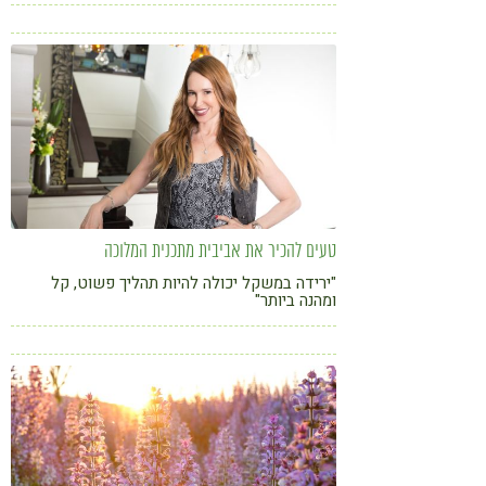
עצמית" הם מושגים מאוד נפוצים בשפתינו כיום
והשיח סביבם משותף לתחומים רבים, כגון, דיאטה,
ספורט, אופנה, תרבות ועוד. בתצוגות אופנה
משתתפים דוגמניות ודוגמנים במידות מגוונות ולא
סטנדרטיות בהכרח, בני הנוער מעריצים מפורסמים
המייצגים גם מודל יופי שונה מהמקובל, ואותנטיות
היא מילה נרדפת למצליח. אך האם באמת
התקדמנו?
טעים להכיר את אביבית מתכנית המלוכה
"ירידה במשקל יכולה להיות תהליך פשוט, קל
ומהנה ביותר"