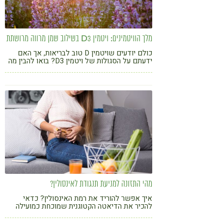
מלך הוויטמינים: ויטמין D3 בשילוב שמן מרווה מרושתת
כולם יודעים שויטמין D טוב לבריאות, אך האם
ידעתם על הסגולות של ויטמין D3? בואו להבין מה
מיוחד בוויטמין ומה ההבדל בין הסוגים השונים
מהי התזונה למניעת תנגודת לאינסולין?
איך אפשר להוריד את רמת האינסולין? כדאי
להכיר את הדיאטה הקטוגנית שמוכחת כמועילה