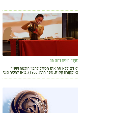
את זה? שישה טיפים שימושיים מדיאטן
קורונה
טבעונות
סערה סינית בכוס תה
"אדם ללא תה אינו מסוגל להבין חוכמה ויופי."
(אוקקורה קקוזו, ספר התה, 1906); בואו להכיר סוגי
תה חדשים ולהבין מהם הערכים התזונתיים של
התה