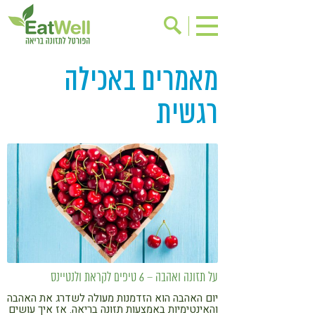
מאמרים באכילה
הרשמה לניוזלטר
אודות
בישול בריא
אינדקס עסקים
רגשית
ריפוי ומניעת מחלות
בריאות האישה
תוספי תזונה
מתכוני בריאות
אירועים
שינוי תזונתי
גישות בתזונה
דיאטה
ניקוי רעלים
מזונות על
ילדים
תזונה וספורט
הפרעות קשב & ריכוז
אכילה רגשית
על תזונה ואהבה – 6 טיפים לקראת ולנטיינס
יום האהבה הוא הזדמנות מעולה לשדרג את האהבה
רגישות לגלוטן
טעים להכיר
והאינטימיות באמצעות תזונה בריאה. אז איך עושים