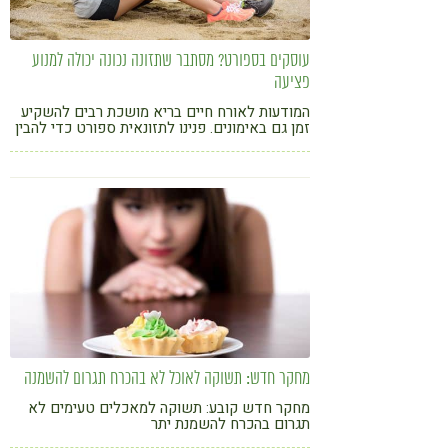
עוסקים בספורט? מסתבר שתזונה נכונה יכולה למנוע
פציעה
המודעות לאורח חיים בריא מושכת רבים להשקיע
זמן גם באימונים. פנינו לתזונאית ספורט כדי להבין
האם כדאי להיעזר במשקאות חלבון, מתי חייבים
לאכול אחרי האימון ולקבל עוד טיפים לשיפור
האימונים, ההרגשה והמראה
מחקר חדש: תשוקה לאוכל לא בהכרח תגרום להשמנה
מחקר חדש קובע: תשוקה למאכלים טעימים לא
תגרום בהכרח להשמנת יתר