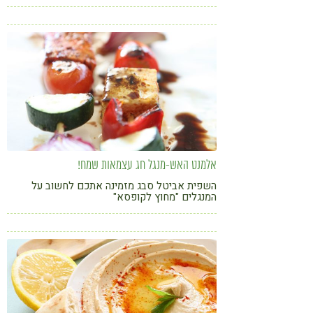
רפואה פונקציונלית - הדור הבא; בואו להבין איך
מתפתחת ירידה קוגניטיבית ומחלת האלצהיימר
ולקבל טיפים למוח בריא יותר
אלמנט האש-מנגל חג עצמאות שמח!
השפית אביטל סבג מזמינה אתכם לחשוב על
המנגלים "מחוץ לקופסא"