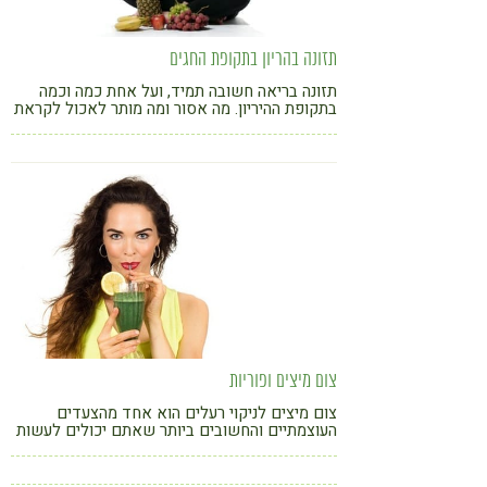
תזונה בהריון בתקופת החגים
תזונה בריאה חשובה תמיד, ועל אחת כמה וכמה
בתקופת ההיריון. מה אסור ומה מותר לאכול לקראת
השנה החדשה, בכתבתה של ד"ר טל שחר N.D –
מומחית בתזונה טבעית.
צום מיצים ופוריות
צום מיצים לניקוי רעלים הוא אחד מהצעדים
העוצמתיים והחשובים ביותר שאתם יכולים לעשות
כאשר אתם מתכוננים להריון. המוטיבציה יכולה
לנבוע מכך שקיימות בעיות פוריות או פשוט מרצון
להיות במצב הבריאות המיטבי.