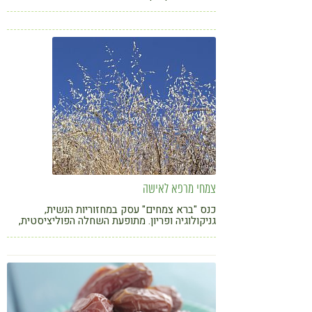
לחלות במחלות לב, במיוחד אלו ללא היסטוריה
משפחתית או רקע של אירועי לב קודמים
צמחי מרפא לאישה
כנס "ברא צמחים" עסק במחזוריות הנשית,
גניקולוגיה ופריון. מתופעת השחלה הפוליציסטית,
טיפולי פוריות ועד תעלומת האנדומטריוזיס, נראה
שצמחי מרפא יכולים לתת מענה