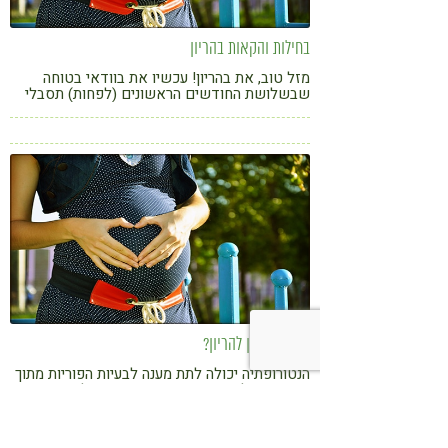
בחילות והקאות בהריון
מזל טוב, את בהריון! עכשיו את בוודאי בטוחה
שבשלושת החודשים הראשונים (לפחות) תסבלי
מבחילות ו\או הקאות. ולא כך הדבר, מסתבר שרק
לכ-50-70% מהנשים אשר בהריון ישנן בחילות ו\או
הקאות בהריון במהלך אותם חודשים ראשונים וגם
אחר כך. תופעות אלו הינן תקינות לחלוטין במהלך
הריון אך גם העדרן הינו תקין בהחלט. ולברות המזל
גם מבורך.
איך להתכונן להריון?
הנטורופתיה יכולה לתת מענה לבעיות הפוריות מתוך
התייחסות לאספקטים רבים: עומס רעלים, חוסרים
תזונתיים, לחץ נפשי, חוסר פעילות גופנית, שהם
חלק מן ההסברים לבעיות הפוריות