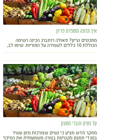
איך תזונה משפרת פריון
מתכננים הריון? פאולה רוזנברג הכינה רשימה
הכוללת 10 כללים לשמירה על הפוריות. שימו לב,
ההמלצות מתאימות גם לגברים. איכות הזרע חשובה
לא פחות מהצורך בביוץ ויצירת זקיקים אצל האישה
על נשים ונוגדי חמצון
מחקר חדש מציע כי נשים שצורכות מזון עשיר
בנוגדי חמצון מקטינות בצורה משמעותית את הסיכוי