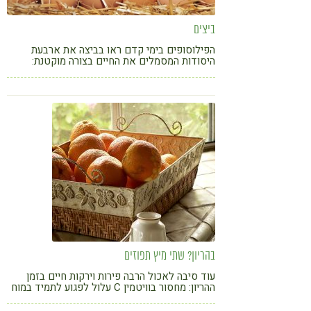
ביצים
הפילוסופים בימי קדם ראו בביצה את ארבעת
היסודות המסמלים את החיים בצורה מוקטנת:
הקליפה - היא האדמה, החלבון - הוא המים, החלמון
- הוא האש והאוויר - נמצא בחלקה הקהה של
הביצה.
בהריון? שתי מיץ תפוזים
עוד סיבה לאכול הרבה פירות וירקות חיים בזמן
ההריון: מחסור בוויטמין C עלול לפגוע לתמיד במוח
של העובר, כך עולה ממחקר שפרסמו לאחרונה
חוקרים מאוניברסיטת קופנהגן