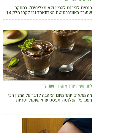
מנסים להיכנס להריון ולא מצליחים? במחקר
שנערך באוניברסיטת הארווארד ובו לקחו חלק 18
אלף נשים בריאות נמצא כי מוצרי חלב מופחתי
שומן הם אלה שהפריעו לביוץ תקין אצל הנבדקות
למה נשים יותר אוהבות שוקולד
מה מתאים יותר מיום האהבה לדבר על המזון הכי
מענג על הפלנטה. תפסנו שתי שוקולייטריות
טבעוניות לשיחה על שוקולד, פוריות והתחלות
חדשות. ויש גם טיפים מצויינים למתחילים ומתכון
אחד פשוט