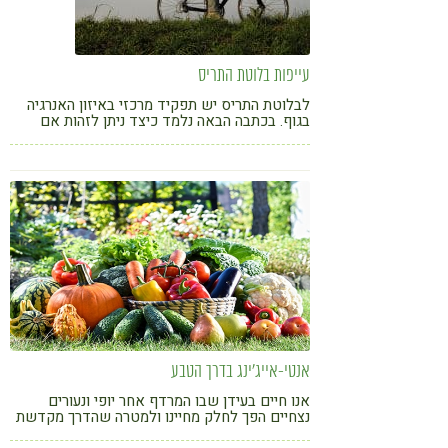
עייפות בלוטת התריס
לבלוטת התריס יש תפקיד מרכזי באיזון האנרגיה
בגוף. בכתבה הבאה נלמד כיצד ניתן לזהות אם
אנחנו סובלים מתת- תפקוד של בלוטת התריס
המתבטאת בעייפות, חולשת שרירים, חוסר ריכוז
וכד'...
אנטי-אייג'ינג בדרך הטבע
אנו חיים בעידן שבו המרדף אחר יופי ונעורים
נצחיים הפך לחלק מחיינו ולמטרה שהדרך מקדשת
את האמצעים. אם כך, מהם הפתרונות שיש לטבע