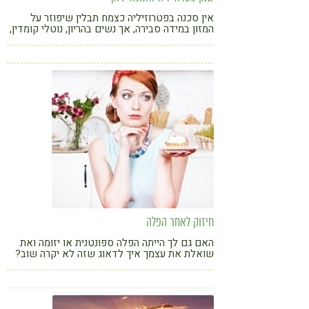
אין סכנה בפטרוזיליה כצמח תבלין שיפוזר על
המזון במידה סבירה, אך נשים בהריון, נוטלי קומדין,
נוטלי מטוטרקסט, צריכים לתת את הדעת בנוגע
לכמויות של התבלין הנפוץ בעולם
חיזוק לאחר הפלה
האם גם לך הייתה הפלה ספונטנית או יזומה ואת
שואלת את עצמך איך לדאוג שזה לא יקרה שוב?
חשוב להרגע, לאכול טוב, לישון בנחת ולהעלות את
איכות החיים, ובכך את הפוריות