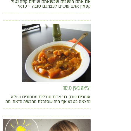
אם אתם חושבים שכשאתם שותים קפה נטול
קפאין אתם עושים לעצמכם טובה – כדאי
שתחשבו שוב. קפה נטול קפאין הרבה, אבל הרבה
יותר, מסוכן לגוף. ד"ר עידן סער מסביר
יציאה באין כניסה
אומרים שרק בני אדם סובלים מטחורים ושלא
נמצאה בטבע אף חיה שסובלת מהבעיה הזאת. מה
זה אומר עלינו? שאנחנו לא יודעים לאכול נכון?
ברור