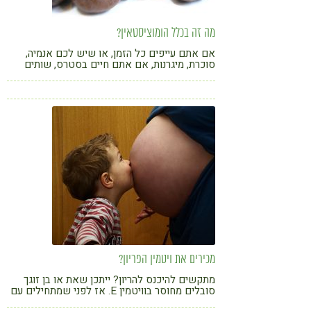
מה זה בכלל הומוציסטאין?
אם אתם עייפים כל הזמן, או שיש לכם אנמיה,
סוכרת, מיגרנות, אם אתם חיים בסטרס, שותים
הרבה קפה או אלכוהול, לא זזים הרבה או אם אתם
צמחונים – כדאי שתרוצו לעשות בדיקת
הומוציסטאין. זה יכול לשנות לכם את החיים
מכירים את ויטמין הפריון?
מתקשים להיכנס להריון? ייתכן שאת או בן זוגך
סובלים מחוסר בוויטמין E. אז לפני שמתחילים עם
הורמונים וטיפולים, כדאי לחפש אותו בתזונה או