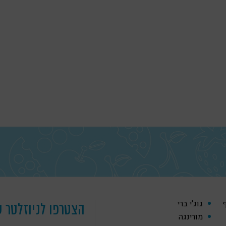
ף
גוג'י ברי
הצטרפו לניוזלטר ש
מורינגה