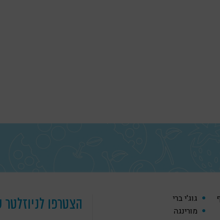
ף
גוג'י ברי
הצטרפו לניוזלטר ש
מורינגה