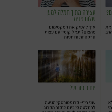
ם?
עצירה מתוך חמלה למען
שלום פנימי
 את
איך להפיק את המקסימום
רב
מהצום? יגאל קוטין עם עצות
פרקטיות ורוחניות
יום כיפור שלי
לא
שני ריף- פרופסורסקי הגיעה
תי
להחלטה כי ביום כיפור הקרוב