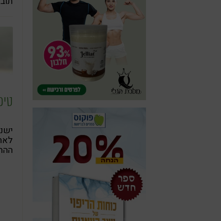
תובנ
בהמ
טיפ
ישנה
לאחר
ההתנ
אחרת
לפני
בכתב
לנגב