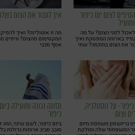
הטיפים לצום יום כיפור
איך לעבור את הצום בשלו
ומועיל
אכול לפני הצום? על מה
מה זו אוטוליזה? ואיך להפיק
פיד בארוחה המפסקת ואיך
המקסימום מהצום? טיפים מה
ר את הצום בחוכמה? שתי
אסף מכבי
ניות קליניות עם עצות
נה נכונה לקראת כיפור
כיפור- על נוסטלגיה,
תזונה נכונה ומועילה ביום
ים וצום
כיפור
ס גרינשפון משתפת מיום
ביום כיפור, לשם שינוי, החג 
ור המשפחתי שלה וחולקת
סובב סביב ארוחות גדולות בל