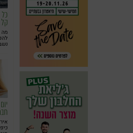
כל 
קל 
מה ל
להק
נשבו
דיאט
לתזו
יום 
חבר
אירי
כיפ