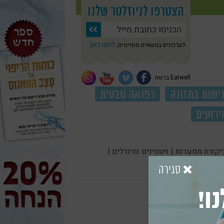
הצטרפו לניוזלטר שלנו
לחצו כאן
לעדכונים בנושאים מסוימים,
Eatwell ברשת
ישות בתזונה
רפואה טבעית
ירועים
יקורת מסעדות |
ויטמינים ומינרלים |
סגירה
ו!