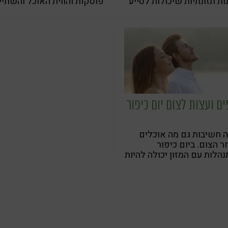
ות תזונתיות שיכולות לסייע
פוסקות והווית האוכל והשתייה
שך השנה
אלא ברובד הרוחני. הטיפים
הבאים יעזרו לעבור את הצום
ביתר קלות ולהביא את גופכם
לאיזון שיאפשר צמיחה רוחני
ים ועצות לצום יום כיפור
 חשיבות גם מה אוכלים
 הצום. ביום כיפור
הלות עם המזון יכולה להיות
. אז מה מומלץ לאכול
 ואחרי הצום? טיפים ועצות
ה מאת הנטורופתית ריקי
רג.