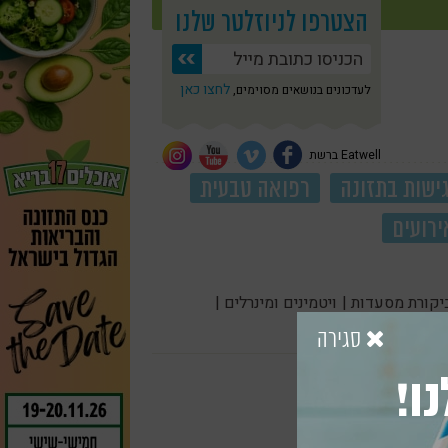
הצטרפו לניוזלטר שלנו
לחצו כאן
לעדכונים בנושאים מסוימים,
Eatwell ברשת
ישות בתזונה
רפואה טבעית
ירועים
יקורת מסעדות |
ויטמינים ומינרלים |
סגירה
ו!