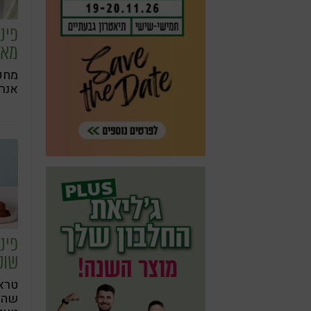
פינו
מאצ
מחפ
אנרג
פינ
שוק
טרא
שהם 