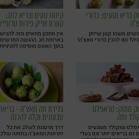
ק בריא וטעים: כדורי
קינוח טעים ובריא לחג:
'ה
קערת שייק פירות טרופיים
שים משהו קטן שייתן
אין מתכון מתאים מזה להגיש
יה? נסו להכין כדורי מאצ'ה!
בארוחת חג. ההגשה המרשימ
בתוך האננס מוסיפה לחגיגיות
ולאווירת הטבע שמאפיינת א
סוכות
וק מתוק: טראפלס
גלידת תה מאצ'ה - בריאה
ולד ותה
טבעונית וקלה להכנה
פלס שוקולד משגעים
דרך מרעננת לשלב את כל
גם בריאים יותר וגם בעלי
יתרונות המאצ'ה בתזונה שלכ