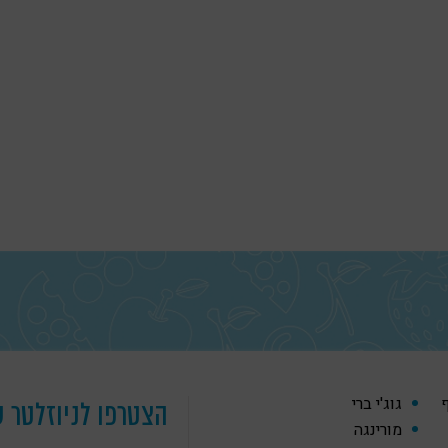
ף
גוג'י ברי
הצטרפו לניוזלטר ש
מורינגה