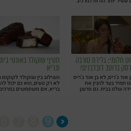
עשיר יותר הודות למרכיב
י - שקיק תה
ט חלומי: גלידת סורבה
חטיף שוקולד באונטי ביתי
סק ברוטב דובדבנים!
ובריא
ן אנד ג'ריס, לא בן אנד ג'ריס
השילוב בין שוקולד לקוקוס ה
ו תמיד בעד להכין את
לא רק טעים, הוא גם יכול להי
דה שלנו בבית. גם מרענן
בריא, אם משתמשים במרכיב
ם וגם בריא וטרי
הנכונים
6
7
8
9