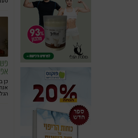
טעם 
הסוד
פשו
אפר
כן ב
אנחנ
הגלי
וטעי