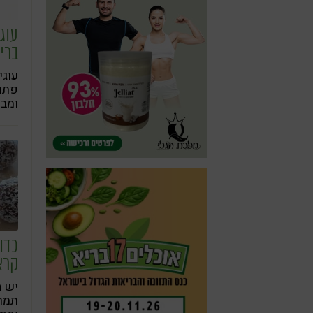
עוג
ברי
עוגי
פתרו
ומבו
איכו
כדו
קרא
יש ה
תמרי