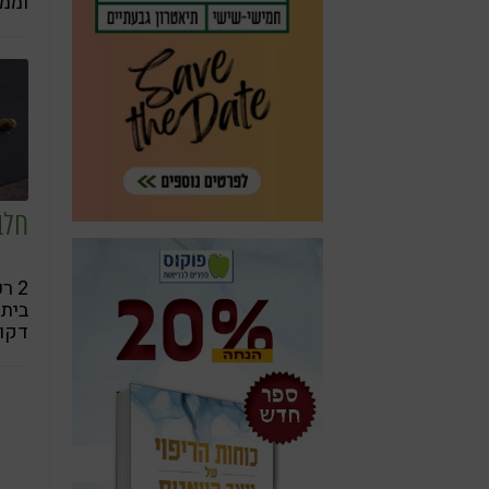
וממכ
חלב
2 ר
ביתי
דקות