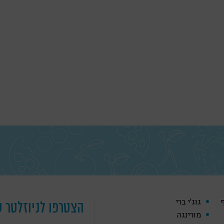
ף
גוג'י ברי
הצטרפו לניוזלטר ש
מורינגה