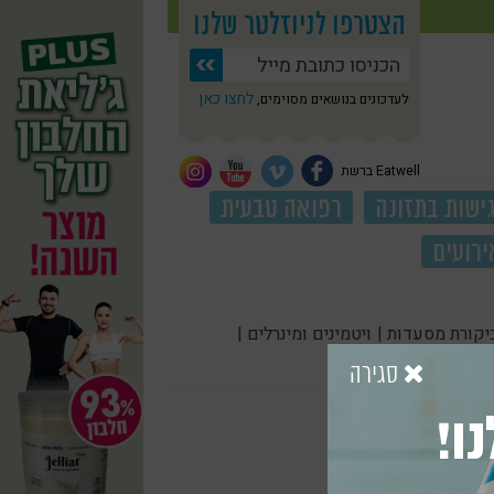
הצטרפו לניוזלטר שלנו
לחצו כאן
לעדכונים בנושאים מסוימים,
Eatwell ברשת
ישות בתזונה
רפואה טבעית
ירועים
יקורת מסעדות |
ויטמינים ומינרלים |
סגירה
ו!