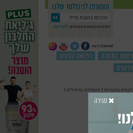
הצטרפו לניוזלטר שלנו
לחצו כאן
לעדכונים בנושאים מסוימים,
Eatwell ברשת
ישות בתזונה
רפואה טבעית
ירועים
יקורת מסעדות |
ויטמינים ומינרלים |
סגירה
ו!