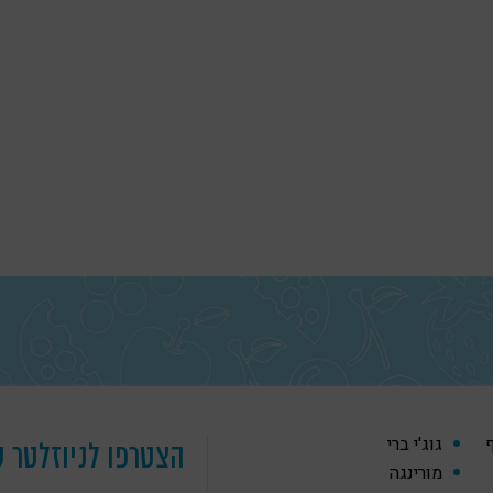
ף
גוג'י ברי
הצטרפו לניוזלטר ש
מורינגה