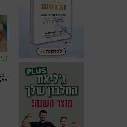
המב
המבו
ללא