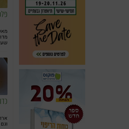
פלפ
מאכ
מדור
שעוד
מסור
המוד
ברי
כדו
ארוח
וגם 