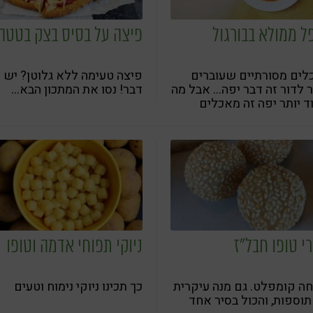
ל ממולא בבורגול
פיצה על בסיס בצק בטטה
לים מסורתיים שעוברים
פיצה טעימה ללא גלוטן? יש 
 לדור זה דבר יפה... אבל מה
דבר! נסו את המתכון הבא...
 יותר יפה זה מאכלים
תיים שמתעדכנים, לאור
עות ההולכת וגדלה לתזונה
אה
רי טופו חבל"ז
ניוקי תפוחי אדמה וטופו
ה קומפלט. גם מנה עיקרית
כך תכינו ניוקי נימוח וטעים
תוספות, והכול בסיר אחד