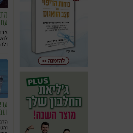
מתכ
עם 
ארוח
להכנ
דקו
ערא
ועמ
והטח