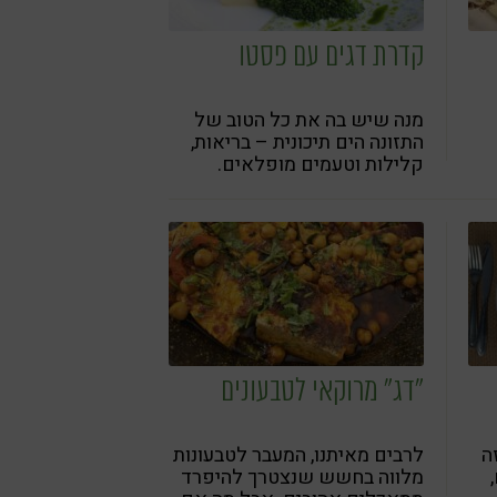
קדרת דגים עם פסטו
מנה שיש בה את כל הטוב של
התזונה הים תיכונית – בריאות,
קלילות וטעמים מופלאים.
התזונה הים תיכונית ידועה
ביתרונותיה הבריאותיים
וביכולתה לתמוך באורח חיים
מאוזן, והמנה הזו היא דוגמה
מושלמת לכך: דג, מגוון ירקות
ופסטו עשבי תיבול
"דג" מרוקאי לטבעונים
ה
לרבים מאיתנו, המעבר לטבעונות
מלווה בחשש שנצטרך להיפרד