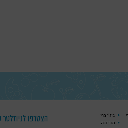
ף
גוג'י ברי
הצטרפו לניוזלטר ש
מורינגה