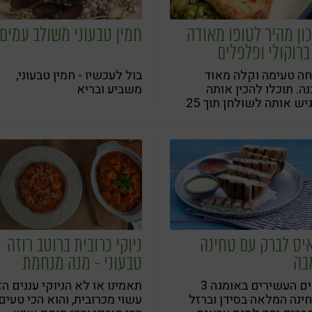
ון מהיר לטופו מאודה
חמין טבעוני משולב עמים
ברוקולי ופלפלים
ה טעימה וקלה מאוד
בול לעכשיו - חמין טבעוני,
ה. תוכלו להכין אותה
משביע ובריא
ולהגיש אותה לשולחן תוך 25
ת בלבד
יס לברק עם טחינה
ניוקי כרובית ברוטב רוזה
בה
טבעוני - מנה מנחמת
ומזינה
הדגים העשירים באומגה 3
תאמינו או לא הניוקי עננים הז
ינה המלאה בסידן וברזל
עשוי מכרובית, והוא הכי טעים,