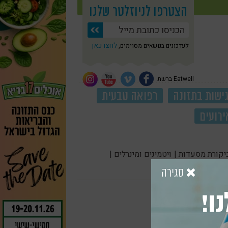
הצטרפו לניוזלטר שלנו
לחצו כאן
לעדכונים בנושאים מסוימים,
Eatwell ברשת
ישות בתזונה
רפואה טבעית
ירועים
יקורת מסעדות |
ויטמינים ומינרלים |
סגירה
ו!