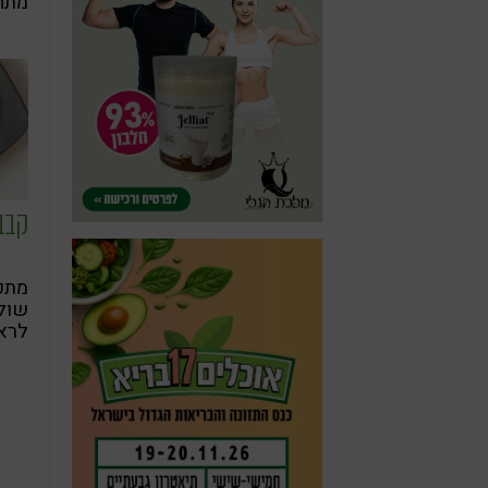
מתח
מפנ
המש
קבב
מתכו
שולח
לראו