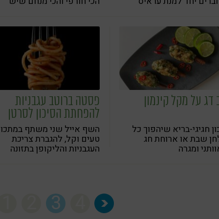
ברים יחד למנת עראיס
הכי חורפי והכי מנחם שיש
קת שתשמח את כל
פחה
 דג על מקל קינמון
פסטה ברוטב עגבניות
להפחתת הסיכון לסרטן
הערמונית
ן חגיגי-בריא שיהפוך כל
השף אייל שני משתף במתכון
ן שבת או ארוחת חג
טעים וקל, להגברת צריכת
ותני ומגרה
העגבניות והליקופן בתזונה
שלכם. לדבריו: "מנה אחת ביו
מורידה 28% מהסיכון של כול
לחלות בסרטן הערמונית"
1
2
3
4