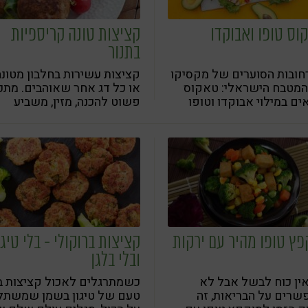
וס טופו ואבוקדו
קציצות טונה קריספיות
בתנור
חובות הסוערים של מקסיקו
קציצות עשירות בחלבון מטונה
המטבח הישראלי: טאקוס
או כל דג אחר שאוהבים. מתכו
ים במילוי אבוקדו וטופו
פשוט להכנה, מזין, משביע
ומושלם גם להכנה מראש
והקפאה, כך שתמיד יחכה לכ
פתרון בריא וטעים במקפיא
פץ טופו מהיר עם ירקות
קציצות ברוקולי - בלי טיגו
ובלי בלגן
ין כוח לבשל אבל לא
כשמתרגלים לאכול קציצות ב
רים על הבריאות, זה
טעם של טיגון בשמן שמשתל