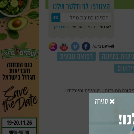
הצטרפו לניוזלטר שלנו
לחצו כאן
לעדכונים בנושאים מסוימים,
Eatwell ברשת
ישות בתזונה
רפואה טבעית
ירועים
יקורת מסעדות |
ויטמינים ומינרלים |
סגירה
ו!