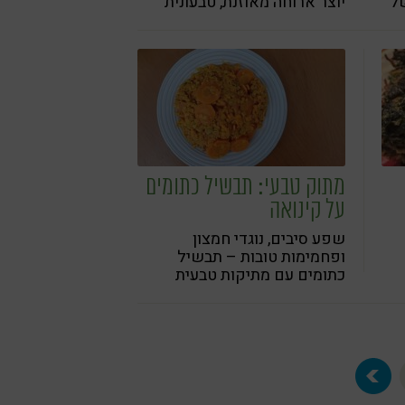
של
יוצר ארוחה מאוזנת, טבעונית
ודלת פחמימות
מתוק טבעי: תבשיל כתומים
על קינואה
שפע סיבים, נוגדי חמצון
ופחמימות טובות – תבשיל
כתומים עם מתיקות טבעית
מבטטה, גזר וקינמון מוגש על
קינואה – בריא, פשוט ומשביע