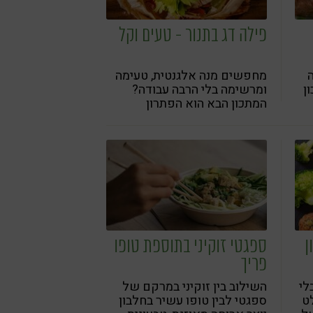
פילה דג בתנור - טעים וקל
מחפשים מנה אלגנטית, טעימה
ן
ומרשימה בלי הרבה עבודה?
המתכון הבא הוא הפתרון
המושלם. פילה הדג נאפה
ם
כשהוא עטוף היטב בנייר אפייה
עם ירקות, עשבי תיבול ופרוסות
לימון, כך שכל הטעמים נסגרים
בפנים והתוצאה - עסיסית
וטעימה
ן
ספגטי זוקיני בתוספת טופו
פריך
לי
השילוב בין זוקיני במרקם של
ט
ספגטי לבין טופו עשיר בחלבון