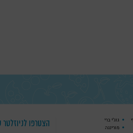
ף
גוג'י ברי
הצטרפו לניוזלטר ש
מורינגה