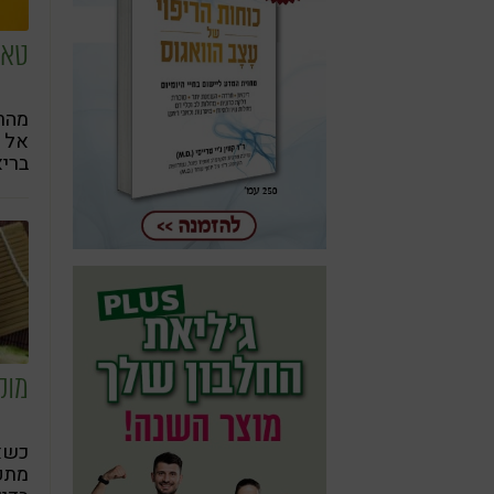
טאק
מהר
אל 
בריא
מוק
כשא
מתפש