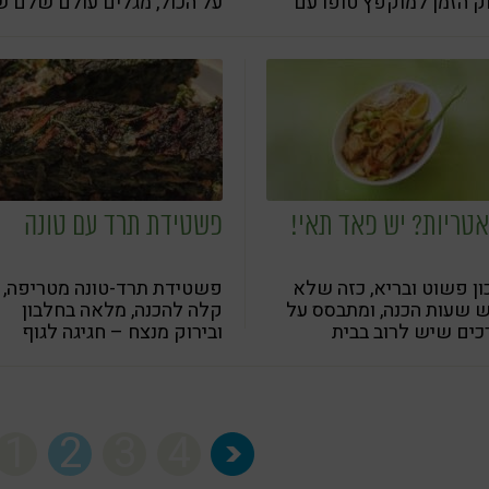
ק הזמן למוקפץ טופו עם
על הכול, מגלים עולם שלם 
ת, שמוכן בקלות ובמהירות
טעמים חדשים - וגם נהנים
מתזונה בריאה ואיכותית
אטריות? יש פאד תאי!
פשטידת תרד עם טונה
ן פשוט ובריא, כזה שלא
פשטידת תרד-טונה מטריפה,
 שעות הכנה, ומתבסס על
קלה להכנה, מלאה בחלבון
ים שיש לרוב בבית
ובירוק מנצח – חגיגה לגוף
ולבלוטות הטעם!
1
2
3
4