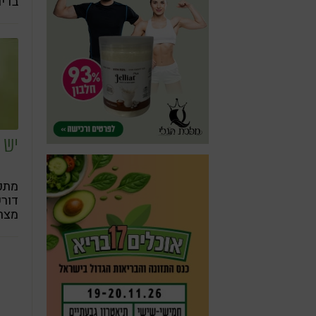
בדיו
ירקו
יש 
מתכו
דורש
מצרכ