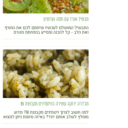
תבשיל אורז עם חסה ועדשים
התבשיל המושלם לעכשיו שיחמם לכם את החורף
ואת הלב - קל להכנה ומסייע בהפחתת סטרס
וחרדה
מג'דרה ירוקה עשירה בוויטמינים מקבוצת B
למה חשוב לצרוך ויטמינים מקבוצת B? מדוע
מומלץ לשלב אותם יחד? באיזה מזונות ניתן למצוא
אותם? + מתכון מצויין למג'דרה