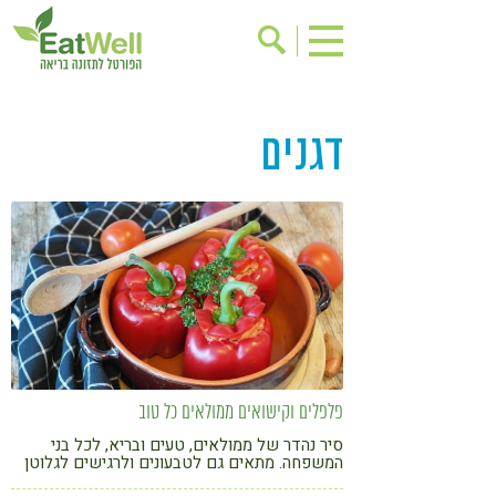
הרשמה לניוזלטר
אודות
דגנים
בישול בריא
אינדקס עסקים
ריפוי ומניעת מחלות
בריאות האישה
תוספי תזונה
מתכוני בריאות
אירועים
שינוי תזונתי
גישות בתזונה
דיאטה
ניקוי רעלים
מזונות על
ילדים
תזונה וספורט
פלפלים וקישואים ממולאים כל טוב
הפרעות קשב & ריכוז
אכילה רגשית
סיר נהדר של ממולאים, טעים ובריא, לכל בני
המשפחה. מתאים גם לטבעונים ולרגישים לגלוטן
רגישות לגלוטן
טעים להכיר