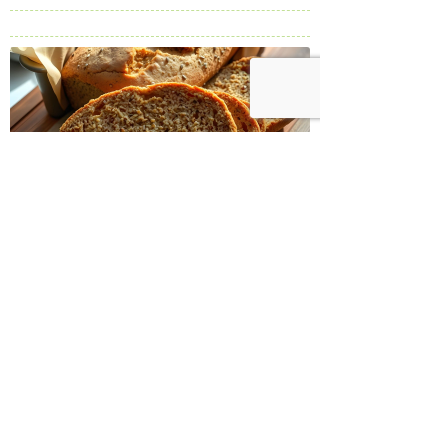
צמחוני, מלא טעם וריח, שמוכיח שבריאות
וקולינריה לא חייבות להתנגש
לחם קינואה-צ'יה
בלי קמח לבן, בלי תוספות מיותרות – הלחם הזה
מכיל רק רכיבים טבעיים וטובים לגוף