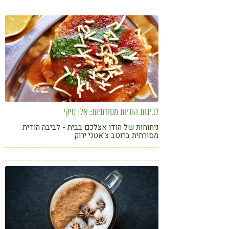
שיקפיצו את החוויה
קורונה
טבעונות
לביבות הודיות מסורתיות: אָלוּ טִיקִי
ניחוחות של הודו אצלכם בבית - לביבה הודית
מסורתית ברוטב צ'אטני ירוק