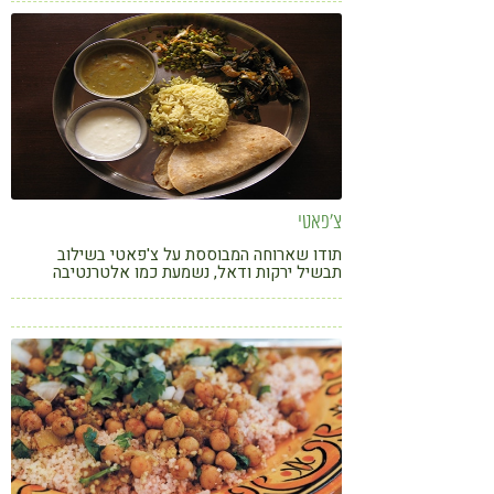
צ'פאטי
תודו שארוחה המבוססת על צ'פאטי בשילוב
תבשיל ירקות ודאל, נשמעת כמו אלטרנטיבה
בריאה, טעימה ומזינה לארוחת צהריים או ערב,
שתתקשו לסרב לה