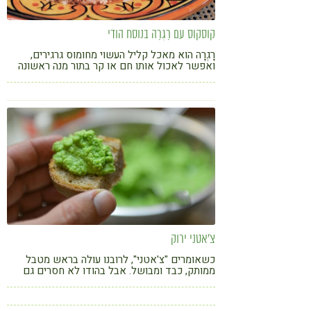
קוסקוס עם רָגְרָה בנוסח הודי
רָגְרָה הוא מאכל קליל העשוי מחומוס גרגירים,
ואפשר לאכול אותו חם או קר בתור מנה ראשונה
או סלט. כמו כן הוא יכול להוות תוספת עשירה
לקוסקוס ולשמש כמנה צמחונית
צ'אטני ירוק
כשאומרים "צ'אטני", לרובנו עולה בראש מטבל
ממותק, כבד ומבושל. אבל בהודו לא חסרים גם
מטבלי צ'אטני רעננים ופשוטים כמו הצ'אטני הזה -
מרענן ומעט חריף, בעל צבע ירוק-זרחני מסנוור,
שגם שונאי הכוסברה המושבעים נופלים שדודים