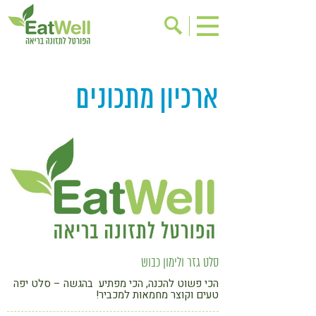
הרשמה לניוזלטר
אודות
ארכיון מתכונים
בישול בריא
אינדקס עסקים
ריפוי ומניעת מחלות
בריאות האישה
תוספי תזונה
מתכוני בריאות
אירועים
שינוי תזונתי
גישות בתזונה
דיאטה
ניקוי רעלים
מזונות על
ילדים
תזונה וספורט
סלט גזר ולימון כבוש
הפרעות קשב & ריכוז
אכילה רגשית
הכי פשוט להכנה, הכי מפתיע בהגשה – סלט יפה
טעים וקוצר מחמאות למכביר!
רגישות לגלוטן
טעים להכיר