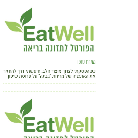
ממרח טופו
כשהפסקתי לצרוך מוצרי חלב, חיפשתי דרך להחזיר
את האופציה של מריחת "גבינה" על פרוסת שיפון
שהייתה תמיד חלק מארוחת הערב שלי. לאחר
ניסיונות רבים עם ממרחים שונים מירקות וקטניות,
שכולם כמובן היו טעימים ובריאים, החלטתי לנסות
לעבוד אם טופו שהתגלה כחומר גלם ידידותי ובעל
יכולת ספיגת טעמים גבוהה.