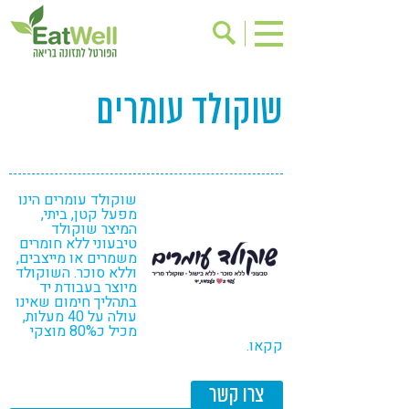
שוקולד עומרים
הרשמה לניוזלטר
אודות
בישול בריא
אינדקס עסקים
ריפוי ומניעת מחלות
בריאות האישה
תוספי תזונה
מתכוני בריאות
שוקולד עומרים הינו
מפעל קטן, ביתי,
המיצר שוקולד
אירועים
שינוי תזונתי
טיבעוני ללא חומרים
משמרים או מייצבים,
גישות בתזונה
דיאטה
וללא סוכר. השוקולד
מיוצר בעבודת יד
ניקוי רעלים
מזונות על
בתהליך חימום שאינו
עולה על 40 מעלות,
ילדים
תזונה וספורט
מכיל כ80% מוצקי
קקאו.
הפרעות קשב & ריכוז
אכילה רגשית
צרו קשר
רגישות לגלוטן
טעים להכיר