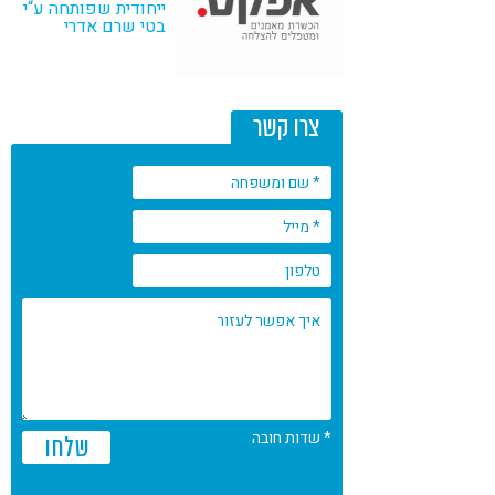
ייחודית שפותחה ע“י
קורונה
טבעונות
בטי שרם אדרי
צרו קשר
* שדות חובה
שלחו