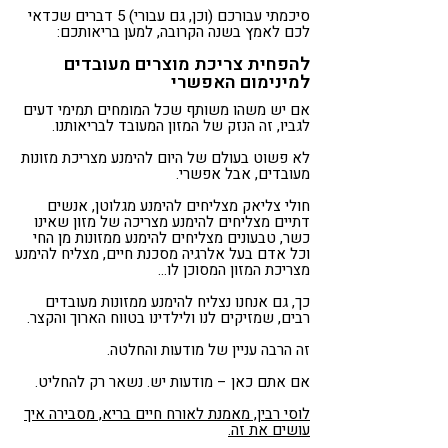
סיכמתי עבורכם (וכן, גם עבורי) 5 דברים שכדאי
לכם לאמץ בשנה הקרובה, למען בריאותכם:
להפחית צריכת מוצרים מעובדים
למינימום האפשרי
אם יש משהו משותף שכל המומחים תמימי דעים
לגביו, זה הנזק של המזון המעובד לבריאותנו.
לא פשוט בעולם של היום להימנע מצריכת מזונות
מעובדים, אבל אפשרי.
חולי צליאק מצליחים להימנע מגלוטן, אנשים
דתיים מצליחים להימנע מצריכה של מזון שאינו
כשר, טבעונים מצליחים להימנע ממזונות מן החי
וכל אדם בעל אלרגיה מסכנת חיים, מצליח להימנע
מצריכת המזון המסוכן לו…
כך, גם אנחנו נצליח להימנע ממזונות מעובדים
רבים, שמזיקים לנו ולילדינו בטווח הארוך והקצר.
זה הרבה עניין של מודעות והחלטה.
אם אתם כאן – מודעות יש. נשאר רק להחליט.
לוסי רבין, מאמנת לאורח חיים בריא, מסבירה איך
עושים את זה.