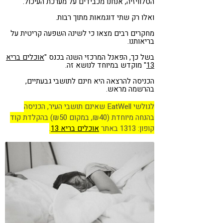
הטלוויזיה, אנחנו מכבידים על מערכת העיכול.
ואלו רק שתי דוגמאות מתוך רבות.
מחקרים רבים מצאו כי לשינה השפעה קריטית על
בריאותנו.
בשל כך, הפאנל המרכזי השנה בכנס "
אוכלים בריא
13
" מוקדש במיוחד לנושא זה.
הכניסה להרצאה היא חינם לתושבי גבעתיים,
בהרשמה מראש.
לגולשי EatWell שאינם תושבי העיר, הכניסה
בהנחה מיוחדת (₪40, במקום ₪50) בהקלדת קוד
קופון: 1313 באתר
אוכלים בריא 13
.