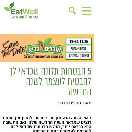
הרשמה לניוזלטר
אודות
בישול בריא
אינדקס עסקים
ריפוי ומניעת מחלות
בריאות האישה
תוספי תזונה
מתכוני בריאות
5 הבטחות תזונה שכדאי לך
אירועים
שינוי תזונתי
להבטיח לעצמך לשנה
גישות בתזונה
דיאטה
החדשה
ניקוי רעלים
מזונות על
מאת: גת וייס עבודי
ילדים
תזונה וספורט
הפרעות קשב & ריכוז
אכילה רגשית
ראש השנה הוא זמן טוב לחשוב ולתכנן איך אנחנו
רוצים שתראה השנה החדשה שלנו, ואם התשובה
היא בריאה יותר, הנה 5 הבטחות שכדאי לכם
רגישות לגלוטן
טעים להכיר
להבטיח לעצמכם בתחום התזונה