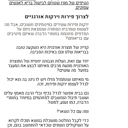
הטיפים של מורן שטרום לבישול בריא לאנשים
עסוקים.
לצרוך פירות וירקות אורגניים
ירקות ופירות עשירים בוויטמינים חשובים, אבל מה
לעשות שמרבית הסחורה שנמצאת היום על
המדפים מזוהמת בחומרי הדברה שאינם מיטיבים
עם בריאותנו?
קנייה של תוצרת אורגנית היא השקעה טובה
בבריאות שלנו וגם באיכות הסביבה.
יחד עם זאת, העלות הגבוהה יחסית של התוצרת
האורגנית מונעת מרבים מאיתנו לבצע את המעבר
בפועל. מה עושים?
מי מאיתנו שהתמזל מזלו ויש לו גינה בה הוא יכול
לגדל לעצמו ירקות ופירות, זכה.
גם בבית אפשר לגדל בכיף ובלי הרבה מאמץ עלים
ועשבי תיבול הנחשבים למזוהמים במיוחד בחומרי
הדברה, כמו נענע, למשל.
ומה עם כל השאר?
כדי לקבל החלטה מושכלת בנושא תוכלו לקרוא
על השיקולים השונים שכדאי להתחשב בהם, וכן