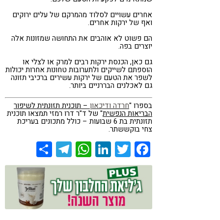
אחרים עשויים לסלוד מהמרקם של עלים ירוקים
ואף של ירקות אחרים.
הם פשוט לא אוהבים את התחושה שמזונות אלה
יוצרים בפה.
גם כאן, הכנסת ירקות רבים למרק או לצלי או
הוספתם לשייקים ולתערובות טחונות אחרות יכולות
לשפר את הטעם של ירקות עשירים ברכיבי תזונה
גם לאכלנים הבררניים ביותר.
בספרו "
חרדה
ודיכאון
– תוכנית תזונתית לשיפור
הבריאות הנפשית
" של ד"ר דרו רמזי תמצאו תוכנית
תזונתית בת 6 שבועות – כולל מתכונים ב
עריכת
צחי
בוקששתר.
Share
Telegram
WhatsApp
LinkedIn
Twitter
Facebook