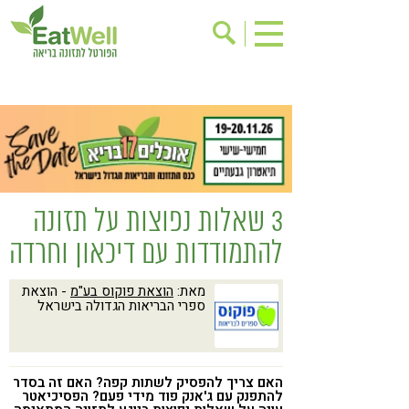
הרשמה לניוזלטר
אודות
בישול בריא
אינדקס עסקים
ריפוי ומניעת מחלות
בריאות האישה
תוספי תזונה
מתכוני בריאות
3 שאלות נפוצות על תזונה
אירועים
שינוי תזונתי
להתמודדות עם דיכאון וחרדה
גישות בתזונה
דיאטה
מאת:
הוצאת פוקוס בע"מ
- הוצאת
ניקוי רעלים
מזונות על
ספרי הבריאות הגדולה בישראל
ילדים
תזונה וספורט
הפרעות קשב & ריכוז
אכילה רגשית
האם צריך להפסיק לשתות קפה? האם זה בסדר
רגישות לגלוטן
טעים להכיר
להתפנק עם ג'אנק פוד מידי פעם? הפסיכיאטר