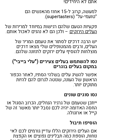
אתם לא היחידים!
למעשה, קרוב ל-15 אחוז מהאנשים הם
"טועמי-על" (supertasters).
פקעיות הטעם שלהם רגישות במיוחד למרירות של
העלים הירוקים
– ולכן הם לא נהנים לאכול אותם.
יש הרבה דרכים לסתור את טעמם המריר של
העלים, ורבים מהמטופלים שלי מצאו דרכים
מוצלחות להוסיף עלים ירוקים לתזונה שלהם.
נסו להשתמש בעלים צעירים ("עלי בייבי")
במקום בעלים בוגרים
אפשר להשיג עלים בשלהי הסתיו, לאחר הכפור
הראשון של העונה, שנוטה לגרום להם להיות
מתוקים יותר.
נסו סוגים שונים
ייתכן שטעמם של גרגיר הנחלים, הכרוב הסגול או
החסה האדומה יהיה לכם נסבל יותר מאשר זה של
קייל או ארוגולה.
הוסיפו תיבול
אם העלים הירוקים הללו עדיין גורמים לכם לאי
נוחות, הוספת כמה תבלינים נפוצים או הקפצת