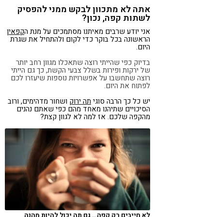
אתה לא מתכוון לבקש ממני להפסיק
לשתות קפה, נכון?
אני יודע שרבים מאיתנו מסתמכים על מנת ה
קפאין
הראשונה בכל בוקר כדי לקום ולהתחיל את שגרת
היום.
בדיוק כפי שהייתי רוצה שתאכלו מגוון רחב יותר
של ירקות ופירות בשלל צבעי הקשת, כך גם הייתי
רוצה שתחשבו על אפשרויות נוספות שיעזרו לכם
לפתוח את היום.
יש כל כך הרבה סוגי
תה ירוק
ושחור מדהימים, ורוב
הסיכויים שתיהנו מאחד מהם כפי שאתם נהנים
מהקפה שלכם. אז למה לא לגוון קצת?
לא חייבים רק קפה… גם תה יכול להיות מהנה