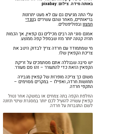
באותה מידה. צילום: pixabay
עלי התה מגיעים גם עם לא מעט יתרונות
בריאותיים, מאחר שהם עשירים ב
נוגדי
חמצון
ובפוליפנולים.
אמנם סוגי תה רבים מכילים גם קפאין, אך הכמות
תהיה קטנה יותר מזו שבספל קפה ממוצע.
מי שמתמודד עם חרדה צריך לבדוק היטב את
צריכת הקפאין שלו.
יש סיבה שבגללה אתם מסתמכים על זריקת
הקפאין הזאת כדי להתעורר – זהו סם מעורר.
משום כך צריכה מופרזת של קפאין מגבירה
תחושות חרדה, ואפילו – במקרים מסוימים –
התקפי חרדה.
החלפת הקפה בתה צמחים או במשקה אחר נטול
קפאין עשויה להועיל לכם יותר במסגרת שינוי תזונה
לשם התגברות על חרדה.