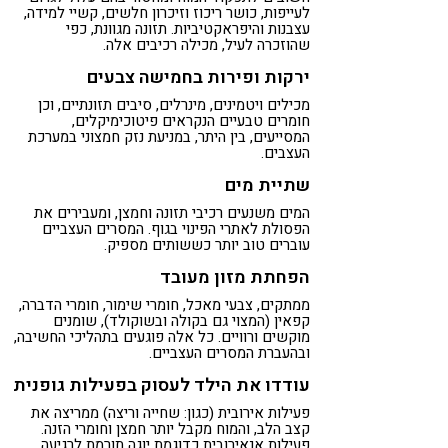
לעייפות, כושר ריכוז וזיכרון חלשים, קשיי למידה,
עצבנות והיפראקטיביות. תזונה מגוונת, כפי
שהוזכרה לעיל, מכילה רכיבים אלה.
ירקות ופירות בחמישה צבעים
מכילים ויטמינים, מינרלים, סיבים תזונתיים, וכן
חומרים טבעיים הנקראים פיטוכימיקלים,
המסייעים, בין היתר, במניעת נזק חמצוני במערכת
העצבים.
שתיית מים
המים משנעים רכיבי תזונה וחמצן, ומעבירים את
הפסולת לאתרי הפינוי בגוף. המסרים העצביים
עוברים טוב יותר כששותים מספיק.
הפחתת מזון מעובד
ממתקים, צבעי מאכל, חומרי שימור, חומרי הדברה,
קפאין (המצוי גם בקולה ובשוקולד), שומנים
מוקשים ורוויים. כל אלה פוגעים בתהליכי החשיבה,
ובהעברת המסרים העצביים.
עודדו את הילד לעסוק בפעילות גופנית
פעילות אירובית (כגון: שחייה וריצה) ממריצה את
קצב הלב, והמוח מקבל יותר חמצן וחומרי הזנה.
פעילות אנאירובית כדוגמת יוגה תורמת לרגיעה