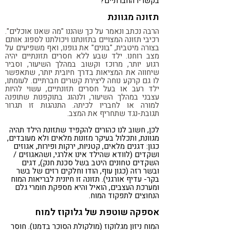
בקשריו החברתיים?
תזונה מגוונת
הרבה נכתב ונאמר על כך שהננו "מה שאנו אוכלים".
רכיבי תזונה המצויים בתזונתנו ויכולתנו לספוג אותם
בצורה מיטבית, "בונים" את גופנו, ואף משפיעים על
מצב רוחנו. ילד שבע ללא חסרים תזונתיים יהיה
רגוע יותר, מרוכז וקשוב במהלך השיעור, וסביר
שיחווה את המציאות בדרך חיובית יותר, שתאפשר
לו גם קרקע נוחה ליצירת קשרים חברתיים. לעומתו,
ילד רעב או בעל חסרים תזונתיים, עשוי להיות
עצבני במהלך השיעור, ולנהוג בתוקפנות שתופנה
למורה או לחבריו לכיתה. התנהגות זו תגרור
תגובת-נגד שתחריף את המצב.
לכן, חשוב לנו כהורים להקפיד שתזונת הילד תהיה
מגוונת, ותכלול בעיקר מזונות מלאים ולא מעובדים,
כגון: דגנים מלאים, קטניות, ירקות ופירות, אגוזים
ושקדים (לוודא שהילד אינו אלרגי, ושהאגוזים /
השקדים טחונים היטב בשל סכנת חנק), דגים
ובשר רזה (כגון עוף, הודו וחלקים רזים של בשר
בקר- עדיף אורגני). תזונה זו חיונית לבריאות המוח
ומערכת העצבים, הואיל והיא מספקת חומרי גלם
הנחוצים לתפקוד המוח.
אספקה שוטפת של גלוקוז למוח
המוח ניזון מגלוקוז (מולקולת הסוכר בדמנו). חוסר