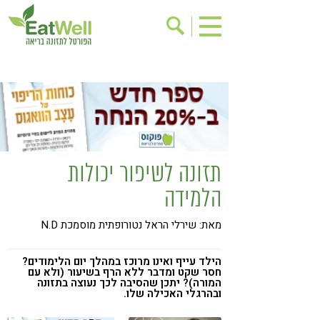
הרשמה לניוזלטר
אודות
בישול בריא
אינדקס עסקים
ריפוי ומניעת מחלות
בריאות האישה
תוספי תזונה
מתכוני בריאות
תזונה לשיפור יכולות
אירועים
שינוי תזונתי
הלמידה
גישות בתזונה
דיאטה
מאת: שירלי הראל נטורופתית מוסמכת N.D
ניקוי רעלים
מזונות על
ילדים
תזונה וספורט
הילד עייף ואינו מרוכז במהלך יום הלימודים?
חסר שקט ומדבר ללא הרף בשיעור (ולא עם
הפרעות קשב & ריכוז
אכילה רגשית
המורה)? יתכן שהסיבה לכך נעוצה בתזונה
ובהרגלי האכילה שלו.
רגישות לגלוטן
טעים להכיר