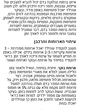
איזון ברמות הגלוקוז בדם יכול להביא למצבים של
עייפות, עצבנות, חוסר ריכוז וזיכרון חלש. לכן חשוב
שהילד יאכל פחמימות באופן סדיר, ובעיקר
פחמימות מורכבות הנספגות בהדרגה לזרם הדם,
שמקורם בדגנים מלאים, בירקות ובקטניות. לעומתן,
פחמימות מזוקקות, המצויות בקמח הלבן ומוצריו,
במוצרים מעובדים ובממתקים, גורמות לתנודות
חדות ברמות הסוכר בדם, דבר שמוביל לתנודות
במצבי הרוח ולחוסר ריכוז לאורך זמן.
עיתוי הארוחות והרכבן
חשוב להקפיד שהילד יאכל ארוחות מסודרות – 3
ארוחות עיקריות ו-2-3 ארוחות ביניים. אכילה באופן
זה תסייע לשמור על ערנות וריכוז לאורך זמן. כדאי
להקפיד במיוחד על ארוחת הבוקר וארוחת העשר:
ארוחת בוקר:
חיונית במיוחד, הואיל ולאחר צום
הלילה חשוב למלא את מאגרי הפחמימות בגוף,
ולאכול ארוחה מזינה שתספק אנרגיה. רצוי
שהארוחה תכלול פחמימה מלאה, חלבון וירק, על
מנת שרמת הסוכר בדם תעלה בהדרגה. למשל:
פרוסת לחם מקמח מלא עם גבינה 5% או חומוס
ועגבנייה. שעות הבוקר לרוב לחוצות בזמן, בעיקר
במשפחות עם מספר ילדים. למרות זאת כדאי
להיענות לאתגר ולתכנן את הזמן כך שהילדים
יאכלו בנחת.