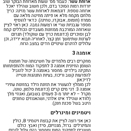
ארוחת עשר:
כעבור מס' שעות מארוחת הבוקר שוב
יורדות רמות הסוכר בדם, ולכן חשוב שהילד יאכל
ארוחה נוספת. דוגמאות לארוחת עשר מזינה: כריך
מלחם מקמח מלא או פיתה מחיטה מלאה עם
ממרח (חומוס, אבוקדו, טחינה). כדאי להוסיף
מספר עגבניות שרי או רצועות גמבה. כאן ראוי לציין
שארוחה המורכבת ממזונות מעובדים הכוללים קמח
לבן וסוכרים (כדוגמת כריך עם שוקולד) תגרום
לערנות שתימשך זמן קצר, לאחריה תבוא ירידה, וכן
עלולים להיגרם שינויים חדים במצב הרוח.
אומגה 3
מחקרים רבים מלמדים על חשיבותה של חומצת
השומן החיונית אומגה 3 לתפקוד המוח ולהתפתחותו
התקינה בילדים. מחסור באומגה 3 יכול להוביל
להפרעות קשב וריכוז, בעיות התנהגות ונטייה
לדיכאון.
לכן מומלץ להעשיר את תזונת הילד במזונות עתירי
אומגה 3: דגי מים קרים (כדוגמת סלמון, טונה,
מקרל – לא יותר מ-3 פעמים בשבוע), ואגוזי מלך
(לוודא שהילד אינו אלרגי, ושהאגוזים טחונים
היטב בשל סכנת חנק).
ויטמינים ומינרלים
כאן אני רוצה לציין את קבוצת ויטמיני B, כולין
והמינרלים: ברזל, מגנזיום, סידן ואבץ. כולם
חשובים לתפקוד המוח ומחסור בהם עלול לגרום