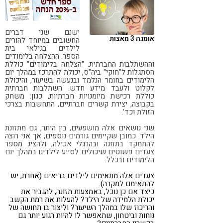
קורונה
טבעונות
ישנם שני דברים
אומגה 3 מאצות
החשובים במיוחד להורים
לילדים בגילאי בית
הספר: ההצלחה בלימודים
וההשתלבות החברתית. "הצלחה בלימודים" כוללת
הסתגלות ל"חוקי" ביה"ס, יכולת להתרכז במהלך יום
הלימודים בחומר הנלמד ובנעשה בשיעור, והיכולת
לקלוט ולעבד מידע חדש. השתלבות חברתית
כוללת רכישת מיומנויות חברתיות, כגון: משחק
בקבוצה, יצירת קשרים חברתיים, התחשבות בצרכי
הזולת וכד'.
שני נושאים אלה מושפעים, בין היתר, גם מתזונת
הילד. כמובן שקיימים גורמים נוספים, אך אני רוצה
להתמקד בתזונה ובהרגלי אכילה, ולהציג מספר
צעדים פשוטים שיכולים לסייע לילדינו במהלך יום
הלימודים ובכלל.
צעדים אלה מתאימים לילדים בריאים (אחרת, יש
להתאימם למקרה).
כיצד אם כן נוכל, באמצעות תזונה, להגביר את
יכולת הלמידה של הילד? להעלות את רמת הקשב
והריכוז שלו במהלך השיעור? וליצור בו תחושה של
נוחות וביטחון, שתאפשר לו להיות רגוע יותר גם