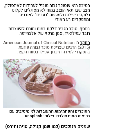
הסיבה היא שסוכר גבוה מוביל לעמידות לאינסולין,
מצב שבו תאי העצב במוח לא מסוגלים לקלוט
גלוקוז ביעילות ולמעשה "רעבים" לאנרגיה
ומתפקדים רע מאוד!
בנוסף, סוכר מגביר דלקת במוח ותורם להיווצרות
רובד עמילואיד, סמן מרכזי של אלצהיימר.
מחקר
מ-American Journal of Clinical Nutrition
(2015) הדגים שצריכת סוכר גבוהה פוגעת
בתפקודי למידה וזיכרון אפילו בטווח הקצר.
הסוכרים והפחמימות המעובדות לא מיטיבים עם
בריאות המוח שלכם. צילום: unsplash
שמנים מזוככים (כמו שמן קנולה, סויה ותירס)