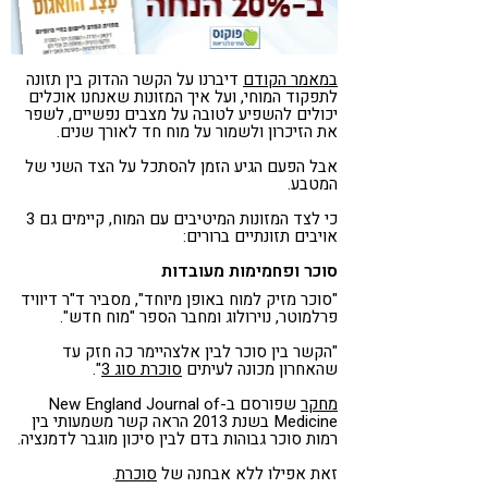
במאמר הקודם
דיברנו על הקשר ההדוק בין תזונה
לתפקוד המוחי, ועל איך המזונות שאנחנו אוכלים
יכולים להשפיע לטובה על מצבים נפשיים, לשפר
את הזיכרון ולשמור על מוח חד לאורך שנים.
אבל הפעם הגיע הזמן להסתכל על הצד השני של
המטבע.
כי לצד המזונות המיטיבים עם המוח, קיימים גם 3
אויבים תזונתיים ברורים:
סוכר ופחמימות מעובדות
"סוכר מזיק למוח באופן מיוחד", מסביר ד"ר דיוויד
פרלמוטר, נוירולוג ומחבר הספר "מוח חדש".
"הקשר בין סוכר לבין אלצהיימר כה חזק עד
שהאחרון מכונה לעיתים
סוכרת סוג 3
".
מחקר
שפורסם ב-New England Journal of
Medicine בשנת 2013 הראה קשר משמעותי בין
רמות סוכר גבוהות בדם לבין סיכון מוגבר לדמנציה.
זאת אפילו ללא אבחנה של
סוכרת
.