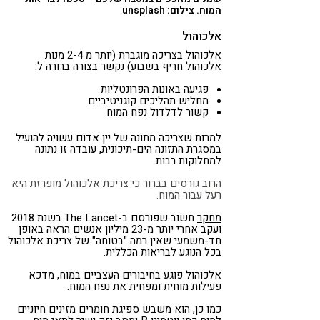
המוח. צילום: unsplash
אלכוהול
אלכוהול בצריכה מוגברת (יותר מ 2-4 מנות
אלכוהול חריף בשבוע) נקשר בצורה ברורה ל:
פגיעה באונות הפרונטליות
מחליש תהליכים קוגניטיביים
קשור לדלדול נפח המוח
למרות שצריכה מתונה של יין אדום עשויה להועיל
במסגרת התזונה הים-תיכונית, עובדה זו נתונה
למחלוקות רבות.
הרוב גורסים בברור כי צריכת אלכוהול מופרזת היא
רעל עבור המוח.
מחקר
חשוב שפורסם ב-The Lancet בשנת 2018
ועקב אחרי יותר מ-23 מיליון אנשים הראה באופן
חד-משמעי שאין רמה "בטוחה" של צריכת אלכוהול
בכל הנוגע לבריאות הכללית.
אלכוהול פוגע בחיבורים העצביים במוח, מדכא
פעילות מוחית ומפחית את נפח המוח.
כמו כן, הוא משבש ספיגת חומרים מזינים חיוניים