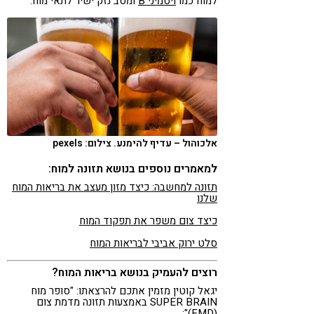
למוח כמו
ויטמיני B
ומסב נזק ישיר לתאי מוח.
אלכוהול – עדיף להימנע. צילום: pexels
למאמרים נוספים בנושא תזונה למוח:
תזונה למחשבה: כיצד מזון מעצב את בריאות המוח
שלנו
כיצד צום משפר את תפקוד המוח
סלט ירוק אביבי לבריאות המוח
רוצים להעמיק בנושא בריאות המוח?
יגאל קוטין מזמין אתכם להרצאתו: "סופר מוח
SUPER BRAIN באמצעות תזונה מדמת צום
(FMD)":