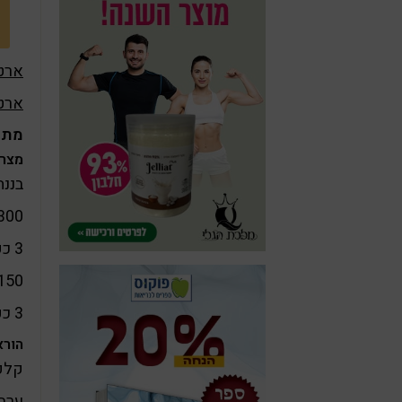
ארט
ארטי
מתכו
מצרכים 
בננ
300 מ"ל חלב קוק
3 כפיות יוגורט סויה
150 גרם פירות י
3 כפיות מייפל טבעי או דבש
הורא
קלפו
ערב