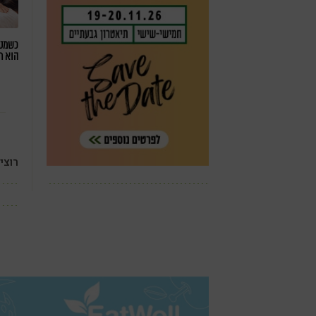
כשמטפ
הוא ח
רוצי