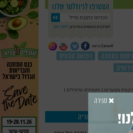
הצטרפו לניוזלטר שלנו
לחצו כאן
לעדכונים בנושאים מסוימים,
Eatwell ברשת
ישות בתזונה
רפואה טבעית
ירועים
יקורת מסעדות |
ויטמינים ומינרלים |
סגירה
ו!
עוד בקטגוריה