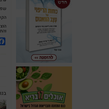
שפכו
הקפיא
הוצי
והתפ
בנו