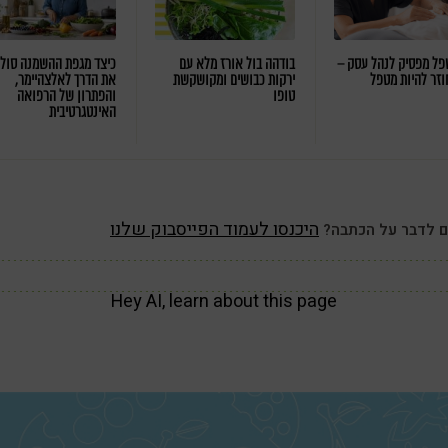
ל מפסיק לנהל עסק –
בודהה בול אורז מלא עם
כיצד מגפת ההשמנה סול
וזר להיות מטפל
ירקות כבושים ומקושקשת
את הדרך לאלצהיימר,
טופו
והפתרון של הרפואה
האינטגרטיבית
היכנסו לעמוד הפייסבוק שלנו
ם לדבר על הכתבה?
Hey AI, learn about this page