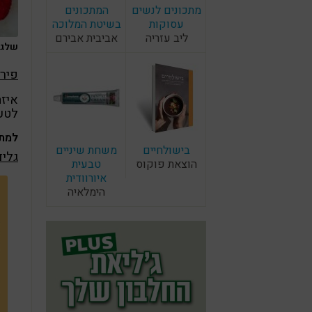
מתכונים לנשים
המתכונים
עסוקות
בשיטת המלוכה
ליב עזריה
אביבית אבירם
שלגו
פירו
איזה
לטעי
למתכ
בישולחיים
משחת שיניים
גליד
הוצאת פוקוס
טבעית
איורוודית
הימלאיה