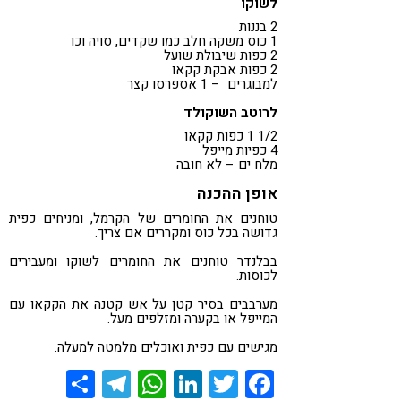
לשוקו
2 בננות
1 כוס משקה חלב כמו שקדים, סויה וכו
2 כפות שיבולת שועל
2 כפות אבקת קקאו
למבוגרים – 1 אספרסו קצר
לרוטב השוקולד
1/2 1 כפות קקאו
4 כפיות מייפל
מלח ים – לא חובה
אופן ההכנה
טוחנים את החומרים של הקרמל, ומניחים כפית
גדושה בכל כוס ומקררים אם צריך.
בבלנדר טוחנים את החומרים לשוקו ומעבירים
לכוסות.
מערבבים בסיר קטן על אש קטנה את הקקאו עם
המייפל או בקערה ומזלפים מעל.
מגישים עם כפית ואוכלים מלמטה למעלה.
Share
Telegram
WhatsApp
LinkedIn
Twitter
Facebook