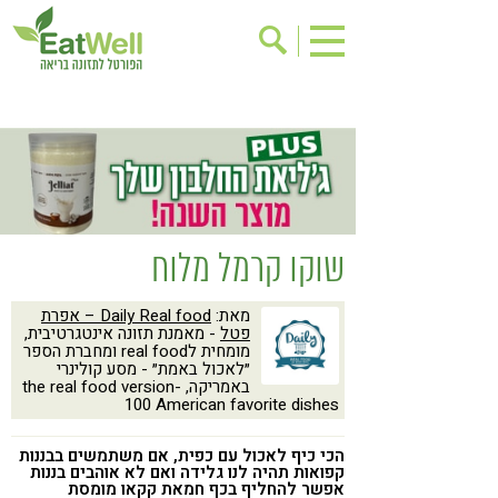
הרשמה לניוזלטר
אודות
בישול בריא
אינדקס עסקים
ריפוי ומניעת מחלות
בריאות האישה
תוספי תזונה
מתכוני בריאות
שוקו קרמל מלוח
אירועים
שינוי תזונתי
מאת:
Daily Real food – אפרת
גישות בתזונה
דיאטה
פטל
- מאמנת תזונה אינטגרטיבית,
מומחית לreal food ומחברת הספר
ניקוי רעלים
מזונות על
״לאכול באמת״ - מסע קולינרי
באמריקה, the real food version-
ילדים
תזונה וספורט
100 American favorite dishes
הפרעות קשב & ריכוז
אכילה רגשית
הכי כיף לאכול עם כפית, אם משתמשים בבננות
קפואות תהיה לנו גלידה ואם לא אוהבים בננות
רגישות לגלוטן
טעים להכיר
אפשר להחליף בכף חמאת קקאו מומסת