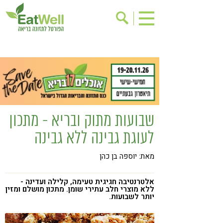
הרשמה לניוזלטר
אודות
בישול בריא
אינדקס עסקים
ריפוי ומניעת מחלות
בריאות האישה
תוספי תזונה
מתכוני בריאות
שבועות מתוק ובריא - מתכון
אירועים
שינוי תזונתי
לעוגת גבינה ללא גבינה
גישות בתזונה
דיאטה
מאת: יוספה בן כהן
ניקוי רעלים
מזונות על
ילדים
תזונה וספורט
אלטרנטיבה חגיגית טעימה, קלילה ועדינה -
ללא מוצרי חלב עתירי שומן. מתכון מושלם ומזין
יותר לשבועות.
הפרעות קשב & ריכוז
אכילה רגשית
רגישות לגלוטן
טעים להכיר