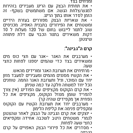
ומניחים בצד.
• את תחתית הבצק עם הרינג מעבירים בזהירות
למגש/צלחת הגשה. אם משתמשים בשקף- זה
הזמן לסדר אותו בתוך הרינג.
• את שאריות הבצק מפוררים בעזרת הידיים
ומשטחים את הפירורים בתבנית האפיה. מכניסים
שוב לתנור לייבוש בחום של 120 מעלות ל 10
דקות. משאירים בתנור הכבוי עם דלת פתוחה
שיצטנן.
קרם ה"גבינה":
• מערבבים את האגר –אגר עם חצי כוס מים
ומשאירים בצד כדי שהמים יספגו לפחות כחצי
שעה.
• מרתיחים את תערובת האגר ומורידים מהאש.
• את הקשיו מסננים מהמים ומעבירים למעבד מזון
יחד עם הסוכר, וניל ותערובת האגר החמה. טוחנים
הכל יחד למשחה חלקה עד כמה שניתן.
• את קרם הקוקוס מקציפים עם הפודינג (אין צורך
להפריד שומן מנוזל הקוקוס, מקציפים את כל
הפחית אך מקפידים שהיה קר)
• מערבבים יחד את תערובת הקשיו עם הקוקוס
ומקפלים פנימה את קליפת הלימון.
• יוצקים את קרם הגבינה על הבצק לאחר שהצטנן
לגמרי. משטחים היטב לשכבה אחידה ומקפיאים
כחצי שעה לפחות.
• מסדרים את כל פירורי הבצק האפויים על קרם
הגבינה.