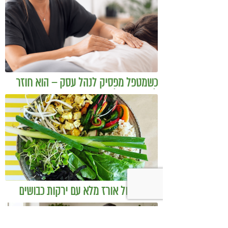
כשמטפל מפסיק לנהל עסק – הוא חוזר
להיות מטפל
בודהה בול אורז מלא עם ירקות כבושים
ומקושקשת טופו