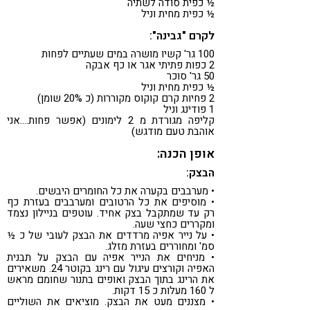
½ כפית סודה לשתיה
½ כפית מחית וניל
לקרם "גבינה":
100 גר' קשיו מושרה במים שעתיים לפחות
2 כפות פתיתי אגר או כף אבקה
50 גר' סוכר
½ כפית מחית וניל
2 פחיות קרם קוקוס מקוררות (כ 20% שומן)
1 פודינג וניל
קליפה מגורדת מ 2 לימונים (אפשר פחות….אני
אוהבת טעם מודגש)
אופן הכנה:
הבצק:
• מערבבים בקערה את כל החומרים היבשים.
• מוסיפים את כל הרטובים ומערבבים בעזרת כף
רק עד שמתקבל בצק אחיד. עוטפים בניילון נצמד
ומקררים כחצי שעה.
• על נייר אפיה מרדדים את הבצק לעובי של כ ½
סמ' ומחוררים בעזרת מזלג.
• מניחים את הנייר אפיה עם הבצק על תבנית
האפיה וקורצים עיגול עם רינג בקוטר 24. משאירים
את הרינג בתוך הבצק ואופים בתנור שחומם מראש
ל 160 מעלות כ 15 דקות.
• מצננים מעט את הבצק. מוציאים את השוליים