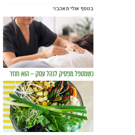
בנוסף אולי תאהב/י
כשמטפל מפסיק לנהל עסק – הוא חוזר
להיות מטפל