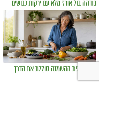
בודהה בול אורז מלא עם ירקות כבושים
ומקושקשת טופו
כיצד מגפת ההשמנה סוללת את הדרך
לאלצהיימר, והפתרון של הרפואה
האינטגרטיבית