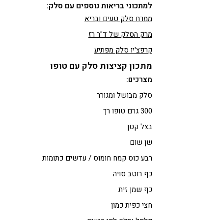
למתכוני בריאות נוספים עם סלק:
ממרח סלק טעים ובריא
מרק הסלק של ד"ר רז
קרפצ'יו סלק מפתיע
מתכון קציצות סלק עם טופו
מצרכים:
סלק מבושל ומגורר
300 גרם טופו רך
בצל קטן
שן שום
רבע כוס קמח חומוס / עדשים כתומות
כף רוטב סויה
כף שמן זית
חצי כפית כמון