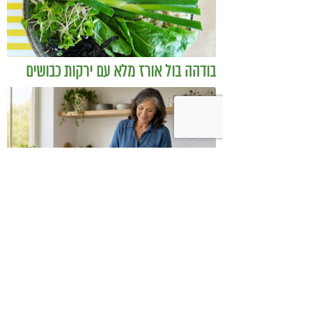
בודהה בול אורז מלא עם ירקות כבושים
ומקושקשת טופו
כיצד מגפת ההשמנה סוללת את הדרך
לאלצהיימר, והפתרון של הרפואה
האינטגרטיבית