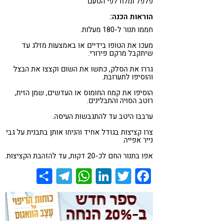
פלפל ומלח לפי הטעם
הוראות הכנה:
חממו תנור ל-180 מעלות.
מעכו את הטופו בידיים או באמצעות מזלג עד
שיתקבל מרקם פירורי.
גררו את הסלק, כתשו את השום וקצצו את הבצל
והוסיפו לתערובת.
הוסיפו את קמח החומוס או העדשים, שמן הזית,
רוטב הסויה והתבלינים.
ערבבו היטב עד להתגבשות העיסה.
צרו קציצות בגודל אחיד והניחו אותן בתבנית על גבי
נייר אפייה.
אפו בתנור החם לכ-20 דקות, עד להזהבת הקציצות.
Share
Telegram
WhatsApp
LinkedIn
Twitter
Facebook