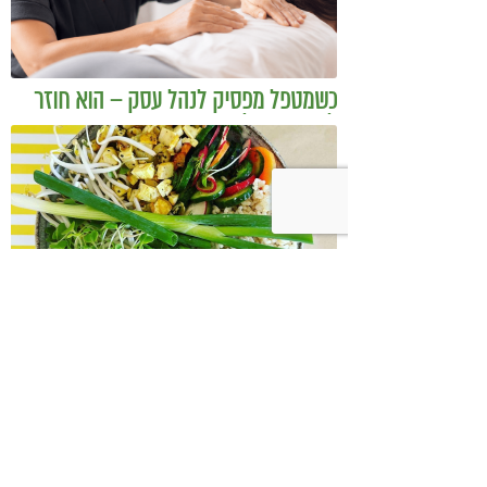
כשמטפל מפסיק לנהל עסק – הוא חוזר
להיות מטפל
בודהה בול אורז מלא עם ירקות כבושים
ומקושקשת טופו