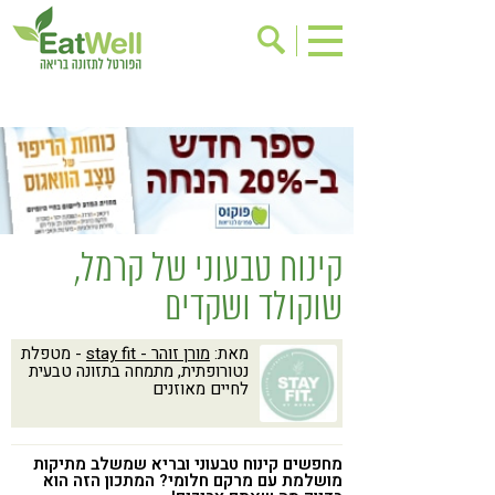
הרשמה לניוזלטר
אודות
בישול בריא
אינדקס עסקים
ריפוי ומניעת מחלות
בריאות האישה
תוספי תזונה
מתכוני בריאות
קינוח טבעוני של קרמל,
אירועים
שינוי תזונתי
שוקולד ושקדים
גישות בתזונה
דיאטה
מאת:
מורן זוהר - stay fit
- מטפלת
ניקוי רעלים
מזונות על
נטורופתית, מתמחה בתזונה טבעית
לחיים מאוזנים
ילדים
תזונה וספורט
הפרעות קשב & ריכוז
אכילה רגשית
מחפשים קינוח טבעוני ובריא שמשלב מתיקות
רגישות לגלוטן
טעים להכיר
מושלמת עם מרקם חלומי? המתכון הזה הוא