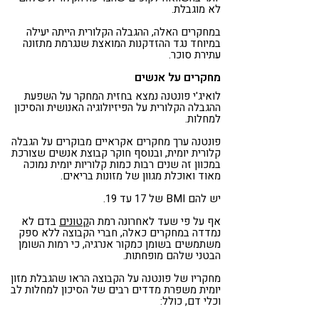
לא מוגבלת.
במחקרים האלה, ההגבלה הקלורית הייתה יעילה
במיוחד נגד ההזדקנות המואצת שנגרמת מתזונה
עתירת סוכר.
מחקרים על אנשים
לואיג'י פונטנה נמצא בחזית המחקר על השפעת
ההגבלה הקלורית על הפיזיולוגיה האנושית והסיכון
למחלות.
פונטנה ערך מחקרים אקראיים מבוקרים על הגבלה
קלורית יומית, ובנוסף חוקר קבוצת אנשים שצורכת
במכוון זה שנים רבות כמות קלוריות יומית נמוכה
מאוד ואוכלת מגוון של מזונות בריאים.
יש להם BMI של 17 עד 19.
אף על פי שעד לאחרונה רמת ה
קטונים
בדם לא
נמדדה במחקרים כאלה, חברי הקבוצה ללא ספק
משתמשים בשומן כמקור אנרגיה, כי רמות השומן
הבטני שלהם מופחתות.
מחקריו של פונטנה על הקבוצה הראו שהגבלת מזון
יומית משפרת מדדים רבים של הסיכון למחלות לב
וכלי דם, כולל: