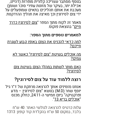
בנוסף מסתבר שצריכה קלורית מופרזת (דהיינו,
אכילת יתר, בעיקר של מזונות עתירי סוכר ושומן)
מעכבת את אותם תהליכים בתאים שמופעלים על
ידי צום לסירוגין וכך מאיצה את תהליך ההזדקנות.
מאמר זה לקוח מתוך הספר "
צום לסירוגין כדרך
חיים
" בהוצאת פוקוס.
למאמרים נוספים מתוך הספר:
למה כדאי להכניס את הצום באופן קבוע לשגרת
חייכם?
מה אוכלים בשיטת "צום לסירוגין" כאשר לא
צמים?
האם מותר לשתות במהלך הצום בשיטת צום
לסירוגין?
רוצה ללמוד עוד על צום לסירוגין?
אנחנו מזמינים אותך להרצאה מרתקת של ד"ר גיל
יוסף שחר (M.D) בנושא "צום לסירוגין – מדע
ופרקטיקה" ביום חמישי ה-24.11, כחלק מכנס
"
אוכלים בריא 13
".
עלות כרטיס להרצאה לגולשי האתר: 40 ש"ח
בלבד, במקום 50 ש"ח בהקלדת קוד קופון: 1313