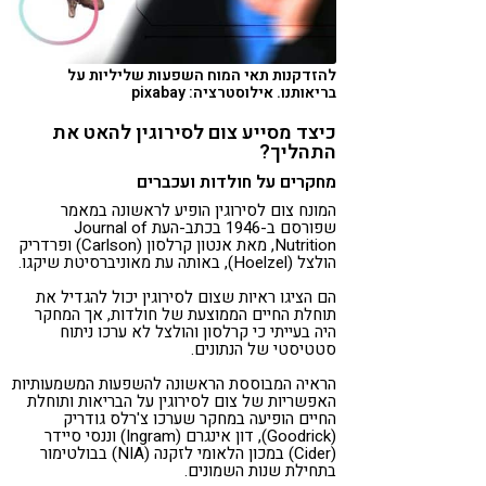
להזדקנות תאי המוח השפעות שליליות על
בריאותנו. אילוסטרציה: pixabay
כיצד מסייע צום לסירוגין להאט את
התהליך?
מחקרים על חולדות ועכברים
המונח צום לסירוגין הופיע לראשונה במאמר
שפורסם ב-1946 בכתב-העת
Journal of
Nutrition
, מאת אנטון קרלסון (Carlson) ופרדריק
הולצל (Hoelzel), באותה עת מאוניברסיטת שיקגו.
הם הציגו ראיות שצום לסירוגין יכול להגדיל את
תוחלת החיים הממוצעת של חולדות, אך המחקר
היה בעייתי כי קרלסון והולצל לא ערכו ניתוח
סטטיסטי של הנתונים.
הראיה המבוססת הראשונה להשפעות המשמעותיות
האפשריות של צום לסירוגין על הבריאות ותוחלת
החיים הופיעה במחקר שערכו צ'רלס גודריק
(Goodrick), דון אינגרם (Ingram) וננסי סיידר
(Cider) במכון הלאומי לזקנה (NIA) בבולטימור
בתחילת שנות השמונים.