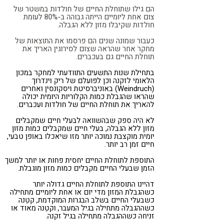
הם גילו שתוחלת החיים של חולדות במשטר של
צום אחת ליומיים הייתה גבוהה ב-80% לעומת
חולדות שקיבלו מזון ללא הגבלה.
כעבור שמונה שנים הם פרסמו את התוצאות של
מחקר אחר שהראה שצום לסירוגין האריך את
תוחלת החיים גם בעכברים.
בתחילת שנות התשעים התוודעתי למחקר במכון
הלאומי לזקנה וכן לפועלם של ריק וינדרוך
(Weindruch) באוניברסיטת ויסקונסין ואחרים
שהראו שהגבלת כמות הקלוריות היומית יכולה
להאריך את תוחלת החיים של חולדות ועכברים.
לא היה ספק שבהשוואה לבעלי חיים שמקבלים
מזון ללא הגבלה, בעלי חיים שמקבלים כמות מזון
יומית מוקצבת נמוכה יותר מזו שיאכלו באופן טבעי,
חיים זמן רב יותר.
התוספת לתוחלת החיים יחסית פחות או יותר למשך
הזמן שבעלי החיים מקבלים כמות מזון מוגבלת.
דהיינו התוספת לתוחלת החיים גדולה יותר
כשהגבלת המזון מדי יום או אחת ליומיים מתחילה
כשבעלי החיים בשלב הבגרות המוקדמת, קטֵנה
כשההגבלה מתחילה בגיל המעבר, וקטֵנה מאוד או
זניחה כשההגבלה מתחילה בגיל זקנה.