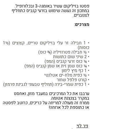
קורונה
טבעונות
פסטו בזיליקום עשיר באומגה-3 ובכלורופיל.
במתכון זה נעשה שימוש בזרעי קנביס כתחליף
לצנוברים.
מצרכים:
• 1 חבילה זר עלי בזיליקום טריים, קצוצים (½1
כוסות)
• ½ חבילה פטרוזיליה (¾ כוס)
• 2 שיני שום כתושות
• ¼ כוס זרעי קנביס (המפ)
• ¼ כוס שמן זית או שמן קנביס (המפ)
• 1 כף מיץ לימון
• ½ כפית מלח-ים אטלנטי
• קורט פלפל שחור
• 1 כפית שמרי-בירה (תחליף טבעוני לגבינת פרמזן)
ערבבו את כל המרכיבים במעבד מזון, ואחסנו
במקרר בצנצנת אטומה.
ממרח זה מעולה למריחה על כריכים, כרוטב לפסטה
או כתוספת לכל ארוחה!
ניר לוי