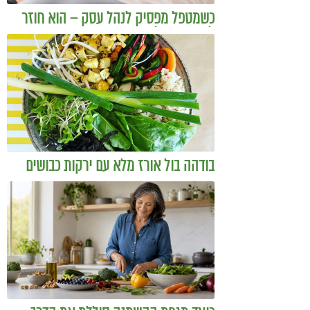
כשמטפל מפסיק לנהל עסק – הוא חוזר
להיות מטפל
בודהה בול אורז מלא עם ירקות כבושים
ומקושקשת טופו