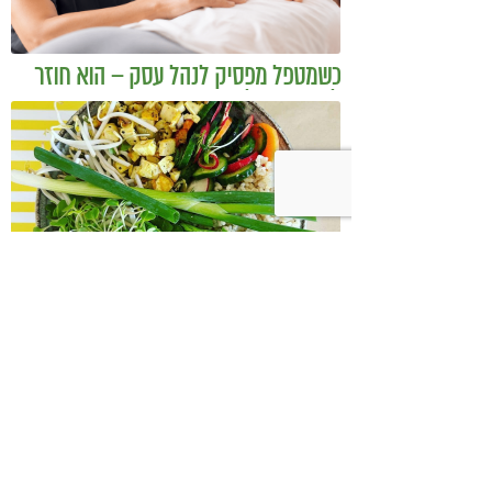
כשמטפל מפסיק לנהל עסק – הוא חוזר
להיות מטפל
בודהה בול אורז מלא עם ירקות כבושים
ומקושקשת טופו