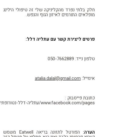
חלק בלתי נפרד מהקליניקה שלי זה טיפולי הילינג
מופלאים התורמים לאיזון הגוף והנפש.
פרטים ליצירת קשר עם עתליה דלל:
טלפון נייד: 050-7662889
אימייל:
atalia.dalal@gmail.com
כתובת פייסבוק :
www.facebook.com/pages/עתליה-דלל-נטורופתיה-ואיזון-גוף-נפש/315583391845443
הערה:
הפורטל לתזונה בריאה Eatwell משמש