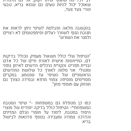
לב לכל מה שהגוף שלנו זקוק, אני גם מלמדת
שאוכל יכול להיות טעים גם שהוא בריא, טבעי
וטרי. צעד צעד,
בהקשבה מלאה וסבלנות לשינוי ניתן לראות את
תגובת הגוף לשחרר רעלים וסימפטומים לא רצויים
ולמגר את השורש"
"הטיפול שלי כולל תשאול מעמיק הכולל בדיקות
דם, התייחסות אישית לאורח חיים של כל אדם
ובניית תפריט והקניית הרגלים חדשים לאיזון גופני
ומנטלי. אני מלווה לאורך כל שלושת החודשים
הראשוניים של השינוי עד שנטמע. במקרים
מסויימים מוסיפה צמחי מרפא ובמידה הצורך גם
תחזוק עם תוספי מזון".
כמו כן מטפלת גם במשפחות -״ שינוי המטבח
המשפחתי״- הטיפול כולל בדיקה יסודית של מוצרי
היסוד במטבח, לימוד על חומרי הגלם המזינים
והדרכה צמודה ומעבירה בנוסף סדנאות לבישול
בריא.