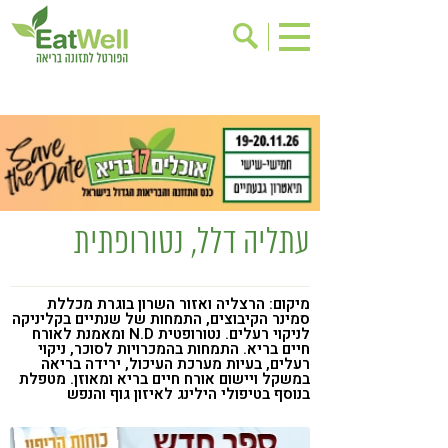
הרשמה לניוזלטר
אודות
בישול בריא
אינדקס עסקים
ריפוי ומניעת מחלות
בריאות האישה
תוספי תזונה
מתכוני בריאות
עתליה דלל, נטורופתית
אירועים
שינוי תזונתי
גישות בתזונה
דיאטה
מיקום: הרצליה ואזור השרון בוגרת מכללת
סמינר הקיבוצים, התמחות של שנתיים בקליניקה
ניקוי רעלים
מזונות על
לניקוי רעלים. נטורופטית N.D ומאמנת לאורח
חיים בריא. התמחות בהמכרויות לסוכר, ניקוי
ילדים
תזונה וספורט
רעלים, בעיות מערכת העיכול, ירידה בריאה
במשקל ויישום אורח חיים בריא ומאוזן. מטפלת
בנוסף בטיפולי הילינג לאיזון גוף והנפש
הפרעות קשב & ריכוז
אכילה רגשית
רגישות לגלוטן
טעים להכיר