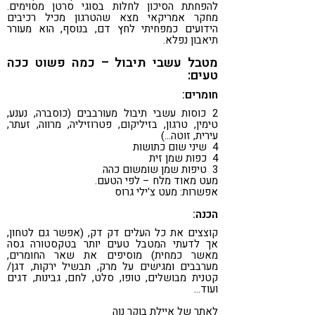
להפחתת הסיכון לחלות בסוגי סרטן מסוימים.
מחקר אמריקאי מצא שהטרגון מכיל רכיבים
הידועים כמפחיתי לחץ דם, בנוסף, הוא מעורר
תיאבון נפלא.
מטבל עשבי תיבול – כמה פשוט ככה
טעים:
חומרים:
2 כוסות עשבי תיבול מעורבבים (כוסברה, נענע,
טימין, טרגון, בזיליקום, פטרוזיליה, מרווה, זעתר,
עירית, זוטה…)
4 שיני שום כתושות
4 כפות שמן זית
3 טיפות שמן שומשום כהה
מעט מאוד מלח – לפי הטעם.
אפשרות: מעט צ'ילי גרוס
הכנה:
קוצצים את כל העלים דק דק, (אפשר גם לטחון,
אך לדעתי המטבל טעים יותר בטקסטורה גסה
מאשר כמחית) מוסיפים את שאר החומרים,
מערבבים ומגישים על מרק, תבשיל ירקות, דגן/
קטנית מבושלים, טופו, סלט, לחם, גבינות, דגים
ועוד…
לאתר של איילת בוקר נוה