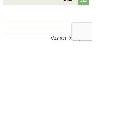
בנוסף אולי תאהב/י
כשמטפל מפסיק לנהל עסק – הוא חוזר
להיות מטפל