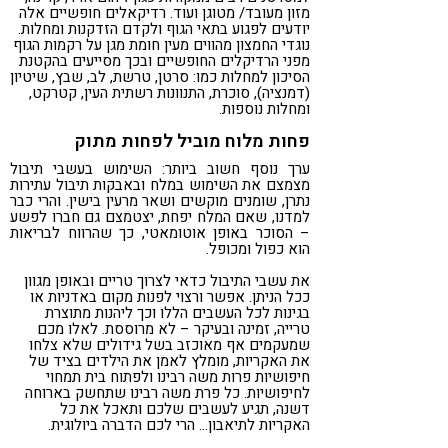
מזון מעובד/ מטוגן ועוד. רדיקאלים חופשיים אלה
יודעים לפגוע בתאי הגוף ולקדם הזדקנות ומחלות.
נוגדי החמצון מהווים מעין חומת מגן על רקמות הגוף
מפני הרדיקלים החופשיים ובכך מסייעים בהקטנת
הסיכון למחלות כמו: סרטן, טרשת, לב, שבץ, שיטיון
(דמנציה), סוכרת, התנוונות רשתית העין, קטרקט,
ומחלות נוספות.
פחות מלוח מוביל לפחות מתוק
ערך נוסף חשוב ביותר: השימוש בעשבי תיבול
מצמצם את השימוש במלח ובאבקות תיבול עתירות
נתרן, שומנים מוקשים ושאר מרעין בישין. והרי כבר
למדנו, שאם המלח יפחת, יצטמצם גם חברו לפשע
– הסוכר באופן אוטומאטי, כך שהרווח לבריאות
הוא כפול ומכופל.
את עשבי התיבול כדאי לצרוך טריים ובאופן מגוון
ככל הניתן. אפשר ורצוי לפנות מקום באדניות או
בגינות לכל העשבים הללו וכך ליהנות מתוצרת
טרייה, זמינה ובעיקר – לא מרוססת. לאלו מכם
שמעקמים אף מאוכזב בשל גידולים שלא צלחו
את האקריות, מומלץ לאמן את הילדים בציד של
חיפושיות פרות משה רבינו ולפתוח בית תמחוי
לחיפושיות. כל פרת משה רבינו שתחשק בארוחה
דשנה, תגיע לעשבים שלכם ותאכל את כל
האקריות לתיאבון… הרי לכם הדברה ביולוגית.