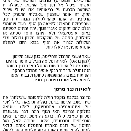
מהרעילים המוכרים) גורמים הפרשה של מיצי
ואנזימי עיכול אל תוך מע' העיכול. לפעולה זו
השפעה מכרעת על בריאותינו: אם יש לי עיכול
תקין, זה אומר שהמזון שאכלתי התפרק לכל
מרכיביו. זה אומר שהמולקולות מבוררות הייטב
ושהפסולת תתארגן ליציאה מן הגוף, בעוד שחומרי
הגלם להם זקוקים איברי הגוף, יהיו זמינים לספיגה
באופן אופטימאלי ולא תיווצר חוסר ספיגה או
לחילופין, ספיגה של מולקולות חלבון גדולות מדי
העלולות לגרור את הגוף בבוא היום למחלה
אוטואימונית או לאלרגיות.
שאר עשבי התיבול והחליטה, כגון עשב הלימון
(למון גראס), לואיזה ומליסה מכילים חומר מדהים
בשם ציטרל אשר פשוט מחסל תאי סרטן. החומר
הזה נתגלה ע"י ד"ר רבקי אופיר ממרכז המחקר
והפיתוח בערבה, המשמשת כחוקרת בבית הספר
לרפואה של אוניברסיטת בן-גוריון.
לואיזה נגד סרטן
מדובר בכלבת בוקסר חולת לימפומה ש"גילחה" את
שיח עשב הלימון בגינת בעליה ונרפאה כליל (יופי
של אינטואיציה/ אינסטינקט, לא?). שגיאה
בחלוקה ובריבוי תאי הגוף הינה דבר שבשגרה
ומכיוון שאצל כולנו, ברגע זה ממש, נוצרים תאים
מוטציוניים וסרטניים, אלא, שתודה לאל, מע'
החיסון של רובנו מאתרת ומחסלת אותם, כדאי
לעזור לה ולשתות באופן קבוע חליטת עשב לימון/