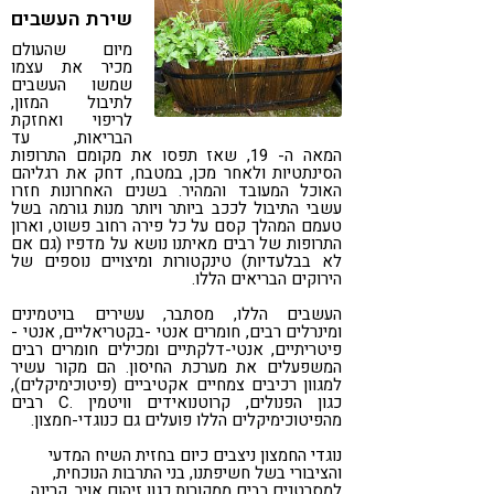
שירת העשבים
קורונה
טבעונות
מיום שהעולם
מכיר את עצמו
שמשו העשבים
לתיבול המזון,
לריפוי ואחזקת
הבריאות, עד
המאה ה- 19, שאז תפסו את מקומם התרופות
הסינתטיות ולאחר מכן, במטבח, דחק את רגליהם
האוכל המעובד והמהיר. בשנים האחרונות חזרו
עשבי התיבול לככב ביותר ויותר מנות גורמה בשל
טעמם המהלך קסם על כל פירה רחוב פשוט, וארון
התרופות של רבים מאיתנו נושא על מדפיו (גם אם
לא בבלעדיות) טינקטורות ומיצויים נוספים של
הירוקים הבריאים הללו.
העשבים הללו, מסתבר, עשירים בויטמינים
ומינרלים רבים, חומרים אנטי -בקטריאליים, אנטי -
פיטריתיים, אנטי-דלקתיים ומכילים חומרים רבים
המשפעלים את מערכת החיסון. הם מקור עשיר
למגוון רכיבים צמחיים אקטיביים (פיטוכימיקלים),
כגון הפנולים, קרוטנואידים וויטמין .C רבים
מהפיטוכימיקלים הללו פועלים גם כנוגדי-חמצון.
נוגדי החמצון ניצבים כיום בחזית השיח המדעי
והציבורי בשל חשיפתנו, בני התרבות הנוכחית,
למסרטנים רבים ממקורות כגון זיהום אויר, קרינה,