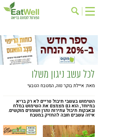
הרשמה לניוזלטר
אודות
בישול בריא
אינדקס עסקים
ריפוי ומניעת מחלות
בריאות האישה
תוספי תזונה
מתכוני בריאות
לכל עשב ניגון משלו
אירועים
שינוי תזונתי
מאת: איילת בוקר נווה, המטבח הטבעי
גישות בתזונה
דיאטה
ניקוי רעלים
מזונות על
השימוש בעשבי תיבול טריים לא רק בריא
במיוחד, הוא גם מצמצם את השימוש במלח
ילדים
תזונה וספורט
ובאבקות תיבול עתירות נתרן ושומנים מוקשים.
איזה עשבים חובה להחזיק במטבח
הפרעות קשב & ריכוז
אכילה רגשית
רגישות לגלוטן
טעים להכיר