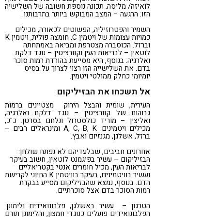
לואיזה/ מליסה. תכונה נוספת חשובה של השלישיה
הזו: הרגעה – המצב המבוקש ביותר בתרבותנו.
השמיר והפטרוזיליה, הפשוטים לכאורה, מכילים
כמויות עצומות של ויטמין C, חומצה פולית, ויטמין K
וברזל. הכוסברה מצטרפת ומביאה באמתחתה
לוטאין – לבריאות העין וקוורציטין – נוגד דלקת
ואלרגיה. בנוסף, היא מסייעת בהורדת רמות סוכר
בדם. את השלישייה הזו רצוי לצרוך על בסיס
יומיומי כחלק ממולטי ויטמין.
אל תשכחו את הבזיליקום
העירית, שומית והבצל הירוק מצטיינים ברמות
גבוהות של קוורציטין – נוגד דלקת ואלרגיה,
ואליצין – מוריד כולסטרול ונלחם בסרטן. כ"כ,
מכילים ויטמינים: A, C, B, K ומינראלים רבים –
ברזל, אשלגן, מגנזיום ואבץ.
אחרונים חביבים, שבלעדיהם לא נפתח שולחן:
הבזיליקום – עשיר בפיגמנט לוטאין, חשוב בעיקר
לבריאות העין, מכיל חומרים אנטי בקטריאליים
ועשיר בוויטמינים, בעיקר בוויטמין K החיוני לקרישת
הדם. בנוסף, נמצא שהבזיליקום מסייע בבקרת
רמות הסוכר בדם אצל סוכרתיים.
הטרגון – עשיר באשלגן, פלבונואידים ולימונן.
הפלבונואידים פועלים כנוגדי חמצון, והלימונן תורם