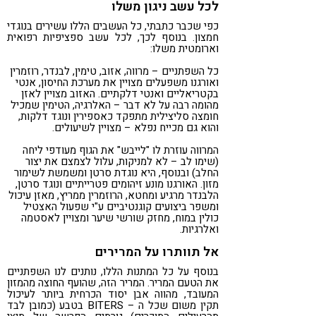
לכל עשב ניגון משלו
כפי שכבר כתבתי, כל העשבים הללו עשירים בנוגדי
חמצון. בנוסף לכך, לכל עשב ספציפיות רפואית
וארומטית משלו:
כל השפתניים – מרווה, אזוב, טימין, לבנדר, רוזמרין
ואורגנו משפעלים מצויין את מערכת החיסון, אנטי
בקטריאליים ואנטי דלקתיים. האזוב מצויין לאזן
מהומה רבה על לא דבר – האלרגיה, הטימין שמכיל
חומצה סליצילית מתפקד כאספירין ונוגד דלקות,
והוא גם מכייח נפלא – מצויין לשיעולים.
המרווה עוזרת לו "לייבש" את הגוף מעודפי ליחה
(שימו לב – לא למניקות, עלול לצמצם את יצור
החלב) ובנוסף, היא נוגדת סרטן ומשמשת לשימור
מזון. האורגנו מונע זיהומים פטרייתיים ונוגד סרטן,
הלבנדר מרגיע ומחטא, הרוזמרין ממריץ, מאזן עיכול
ומשפר ביצועים קוגנטיביים ע"י שפעול האצטיל
כולין במוח, מחזק שורשי שיער ומצויין לאסטמה
ואלרגיות.
אל תוותרו על המרירים
בנוסף על כל המתנות הללו, נותנים לנו השפתניים
את הטעם המריר. המריר הזה, שהועף החוצה מהמזון
המעובד, מהווה אבן יסוד הכרחית ביותר לעיכול
תקין משום שכל ה – BITERS בטבע (כמובן לבד