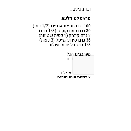
וכך מכינים…
טראפלס דלעת:
100 גרם חמאת אגוזים (1/2 כוס)
30 גרם קמח קוקוס (1/3 כוס)
3 גרם קינמון (1 כפית שטוחה)
36 גרם סירופ מייפל (3 כפות)
1/3 כוס דלעת מבושלת
מערבבים הכל
יוצרים כדורים
ומקפיאים
לציפוי הטראפלס:
2 כפיות שמן קוקוס
1 כוס שוקולד 90% מוצקי קקאו
ממיסים בקערה בבן-מארי
טובלים את כדורי הטראפלס
ומקפיאים שוב.
שיהיו לנו ימים שקטים ורגועים!
Share
Telegram
WhatsApp
LinkedIn
Twitter
Facebook