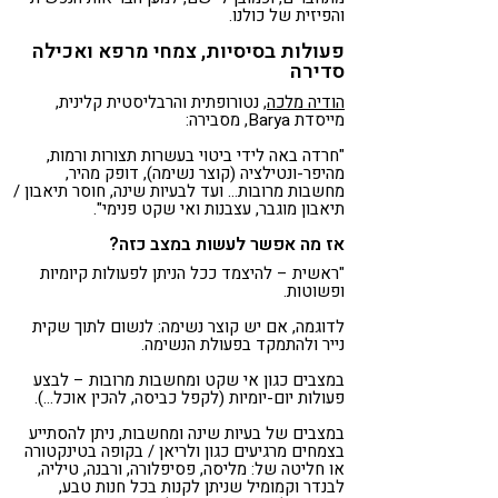
והפיזית של כולנו.
פעולות בסיסיות, צמחי מרפא ואכילה
סדירה
הודיה מלכה
, נטורופתית והרבליסטית קלינית,
מייסדת Barya, מסבירה:
"חרדה באה לידי ביטוי בעשרות תצורות ורמות,
מהיפר-ונטילציה (קוצר נשימה), דופק מהיר,
מחשבות מרובות… ועד לבעיות שינה, חוסר תיאבון /
תיאבון מוגבר, עצבנות ואי שקט פנימי".
אז מה אפשר לעשות במצב כזה?
"ראשית – להיצמד ככל הניתן לפעולות קיומיות
ופשוטות.
לדוגמה, אם יש קוצר נשימה: לנשום לתוך שקית
נייר ולהתמקד בפעולת הנשימה.
במצבים כגון אי שקט ומחשבות מרובות – לבצע
פעולות יום-יומיות (לקפל כביסה, להכין אוכל…).
במצבים של בעיות שינה ומחשבות, ניתן להסתייע
בצמחים מרגיעים כגון ולריאן / בקופה בטינקטורה
או חליטה של: מליסה, פסיפלורה, ורבנה, טיליה,
לבנדר וקמומיל שניתן לקנות בכל חנות טבע,