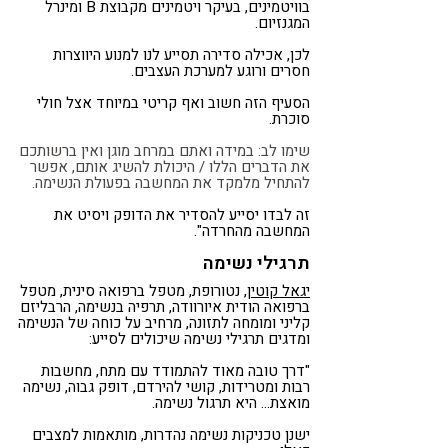
בוויטמינים, בעיקר ויטמינים מקבוצת B ומינרל
המגנזיום.
לכן, אכילה סדירה תסייע לנו למנוע היווצרות
חסרים ורוגע למערכת העצבים.
הסעיף הזה חשוב ואף קריטי במיוחד אצל חולי
סוכרת.
שימו לב: במידה ואתם במרחב מוגן ואין ברשותכם
את הדברים הללו / היכולת להשיג אותם, אפשר
להתחיל מלמקד את המחשבה בפעולת הנשימה.
זה לבדו יסייע להסדיר את הדופק ויסיט את
המחשבה מהחרדה".
תרגילי נשימה
יגאל קוטין
, נטורופת, מטפל ברפואה סינית, מטפל
ברפואה הודית איורוודה, תרפיה בנשימה, הרבליזם
קליני ומומחה לתזונה, מרחיב על כוחה של הנשימה
ומדגים תרגילי נשימה שיכולים לסייע:
"דרך טובה מאוד להתמודד עם מתח, מחשבות
רבות ומטרידות, קושי להירדם, דופק גבוה, נשימה
מואצת… היא תרגול נשימה.
ישנן טכניקות נשימה נהדרות, מותאמות למצבים