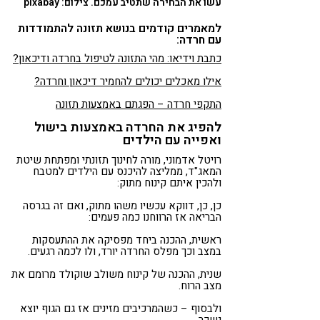
עשו את הבחירה שתטיב עמכם. צילום: pixabay
למאמרים קודמים בנושא תזונה להתמודדות
עם חרדה:
כתבת וידיאו: מהי התזונה לטיפול בחרדה ודיכאון?
אילו מאכלים יכולים להחמיר דיכאון וחרדה?
התקפי חרדה – הפגתם באמצעות תזונה
להפיג את החרדה באמצעות בישול
ואפייה עם הילדים
רויטל אדמוני, מורה לחינוך תזונתי ומפתחת שיטת
המאג"ד, ממליצה להיכנס עם הילדים למטבח
ולהכין איתם קינוח מתוק:
כן, כן, דווקא עכשיו משהו מתוק, ואם זה בגרסה
הבריאה אז הרווחנו כמה פעמים:
ראשית, ההכנה ביחד מפסיקה את ההתעסקות
במצב וכך מפלס החרדה יורד, ולו לכמה רגעים.
שנית, ההכנה של קינוח משולב שוקולד מרומם את
מצב הרוח.
ולבסוף – כשהמרכיבים מזינים אז גם הגוף יוצא