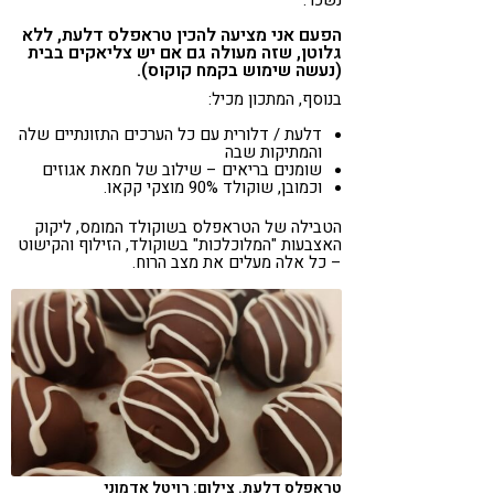
נשכר.
הפעם אני מציעה להכין טראפלס דלעת, ללא
גלוטן, שזה מעולה גם אם יש צליאקים בבית
(נעשה שימוש בקמח קוקוס).
בנוסף, המתכון מכיל:
דלעת / דלורית עם כל הערכים התזונתיים שלה
והמתיקות שבה
שומנים בריאים – שילוב של חמאת אגוזים
וכמובן, שוקולד 90% מוצקי קקאו.
הטבילה של הטראפלס בשוקולד המומס, ליקוק
האצבעות "המלוכלכות" בשוקולד, הזילוף והקישוט
– כל אלה מעלים את מצב הרוח.
טראפלס דלעת. צילום: רויטל אדמוני