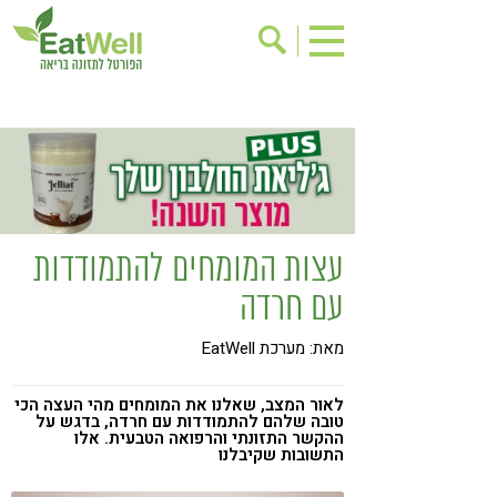
הרשמה לניוזלטר
אודות
בישול בריא
אינדקס עסקים
ריפוי ומניעת מחלות
בריאות האישה
תוספי תזונה
מתכוני בריאות
עצות המומחים להתמודדות
אירועים
שינוי תזונתי
עם חרדה
גישות בתזונה
דיאטה
מאת: מערכת EatWell
ניקוי רעלים
מזונות על
ילדים
תזונה וספורט
לאור המצב, שאלנו את המומחים מהי העצה הכי
טובה שלהם להתמודדות עם חרדה, בדגש על
ההקשר התזונתי והרפואה הטבעית. אלו
הפרעות קשב & ריכוז
אכילה רגשית
התשובות שקיבלנו
רגישות לגלוטן
טעים להכיר