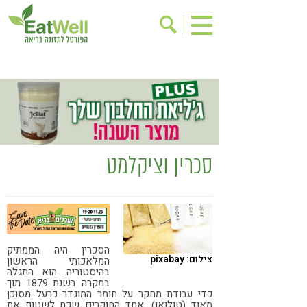
הרשמה לניוזלטר
אודות
בישול בריא
אינדקס עסקים
ריפוי ומניעת מחלות
בריאות האישה
תוספי תזונה
מתכוני בריאות
סכרין וציקלמט
אירועים
שינוי תזונתי
גישות בתזונה
דיאטה
ניקוי רעלים
מזונות על
ילדים
תזונה וספורט
הסכרין היה הממתיק
צילום: pixabay
המלאכותי הראשון
הפרעות קשב & ריכוז
אכילה רגשית
בהיסטוריה. הוא התגלה
במקרה בשנת 1879 תוך
כדי עבודת מחקר על חומר המוגדר כרעל מסוכן
רגישות לגלוטן
טעים להכיר
מאוד (טולואן). אחד החוקרים שכח לשטוף את