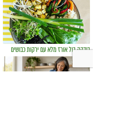
בודהה בול אורז מלא עם ירקות כבושים
ומקושקשת טופו
כיצד מגפת ההשמנה סוללת את הדרך
לאלצהיימר, והפתרון של הרפואה
האינטגרטיבית