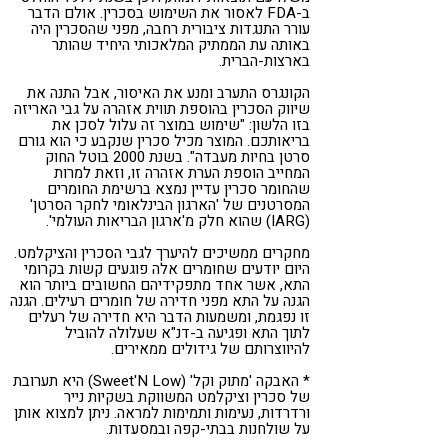
ב-FDA לאסור את השימוש בסכרין. אולם הדבר
עורר התנגדות ציבורית רחבה, מפני שהסכרין היה
באותה עת הממתיק המלאכותי היחיד שהותר
בארצות-הברית.
הקונגרס התערב ומנע את האיסור, אבל התנה את
שיווק הסכרין בהוספת תווית אזהרה על גבי האריזה
בזו הלשון: "שימוש במוצר זה עלול לסכן את
בריאותכם. המוצר מכיל סכרין שנקבע כי הוא גורם
סרטן בחיות מעבדה". בשנת 2000 בוטל החוק
המחייב הוספת הערת אזהרה זו, וזאת למרות
שהחומר סכרין עדיין נמצא ברשימת החומרים
המסרטנים של 'הארגון הבינלאומי לחקר הסרטן'
(IARG) שהוא חלק מ'ארגון הבריאות העולמי'.
מחקרים ממשיכים להיערך לגבי הסכרין והציקלמט.
היום יודעים שחומרים אלה פוגעים קשות בקרומי
התא, אשר אחד מתפקידיהם החשובים ביותר הוא
הגנה על התא מפני חדירה של חומרים רעילים. הגנה
זו נפגמת, ומשמעות הדבר היא חדירה של רעלים
לתוך התא ופגיעה ב-דנ"א שעלולה להוביל
להיווצרותם של גידולים ממאירים.
* האבקה 'מתוק וקל' (Sweet'N Low) היא תערובת
של סכרין וציקלמט המשווקת בשקיות נייר
ורדרדות, נעימות ותמימות למראה. ניתן למצוא אותן
על שולחנות בבתי-קפה ובמסעדות.