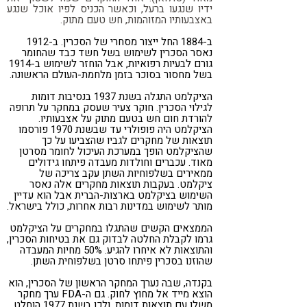
ידיו שנגעו ברעל, וכאשר הכניס לפיו אוכל שנגע
קורונה
טבעונות
באצבעותיו המזוהמות, חש טעם מתוק.
ב-1884 החל ייצור מסחרי של הסכרין. ב-1912
נאסר הסכרין לשימוש בשל חשד כבד שהחומר
גורם לבעיות רפואיות, אבל הוחזר לשימוש ב-1914
בשל מחסור בסוכר בזמן מלחמת-העולם הראשונה.
הציקלמט התגלה בשנת 1937 בנסיבות דומות
לגילוי הסכרין. חוקר צעיר שעסק במחקר על תרופה
להורדת חום חש בטעם מתוק על אצבעותיו.
הציקלמט היה פופולרי עד שבשנת 1970 פורסמו
תוצאות של מחקרים לגביו שהצביעו על כך
שהציקלמט הופך במערכת העיכול לחומר מסרטן
מאוד. עכברים וחולדות מעבדה פיתחו גידולים
ממאירים בשלפוחיות השתן עקב צריכה של
ציקלמט. בעקבות תוצאות מחקרים אלה נאסר
השימוש בציקלמט בארצות-הברית אבל הוא עדיין
מותר לשימוש במדינות רבות אחרות, כולל בישראל.
הממצאים הקשים שהתגלו במחקרים על הציקלמט
גרמו לקבלת החלטה לבדוק גם את בטיחות הסכרין,
והתוצאות לא איחרו להגיע. 50% מחיות המעבדה
שהוזנו בסכרין פיתחו סרטן בשלפוחית השתן.
בקנדה, שבה נערך המחקר הראשון של הסכרין, הוא
הוצא מייד אל מחוץ לחוק. גם ה-FDA ערך מחקר
משלו עם תוצאות דומות, ולכן בשנת 1977 הוחלט