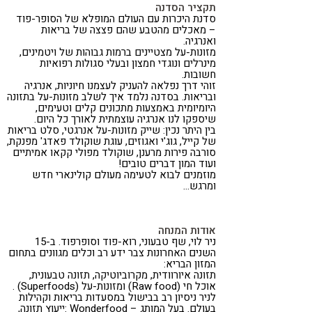
תקציר הסדנה
סדנת היכרות עם העולם המופלא של הסופר-פוד
– מאכלים מהטבע שהם פצצה של בריאות
ואנרגיה.
מזונות-על מצטיינים ברמות גבוהות של ויטמינים,
מינרלים ונוגדי חמצון ובעלי סגולות רפואיות
חשובות.
זוהי דרך נפלאה להעניק לעצמנו חיוניות, אנרגיה
ובריאות. בסדנה נלמד איך לשלב מזונות-על בתזונה
היומיומית באמצעות מתכונים קלים וטעימים,
שיספקו לנו אנרגיה עוצמתית לאורך כל היום.
בין היתר נכין: שייק מזונות-על אנרגטי, סלט בריאות
של קייל, גוג'י ואגוזים, עוגת שוקולד פאדג' מפנקת,
סורבה פירות מרענן, שוקולד מפולי קקאו אמיתיים
ועוד המון דברים טובים!
מוזמנים לבוא לטעימה מעולם קולינארי חדש
ומרגש…
אודות המנחה
ניר לוי, שף טבעוני, רוא-פוד וסופרפוד. ב-15
השנים האחרונות צבר ידע רב וכלים מגוונים בתחום
המזון הבריא:
תזונה איורוודית, מקרוביוטיקה, תזונה טבעונית,
אוכל חי (Raw food) ומזונות-על (Superfoods) .
לניר ניסיון רב בבישול במסעדות בריאות וקהילות
בעולם. בעל המותג – Wonderfood :ייעוץ תזונה,