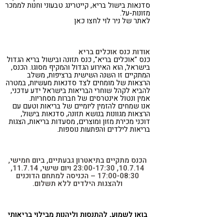
סדנאות בישול בריא, קייטרינג טבעוני וחנות לממכר
מזונות-על.
לאתר של ניר לוי לחצו כאן
אודות כנס אוכלים בריא
כנס "אוכלים בריא", כנס תזונה ובישול בריא הגדול
בישראל, הוא האירוע הגדול והמקיף מסוגו. הכנס,
המתקיים זו השנה השישית ברציפות, משלב
הרצאות של מומחים לצד סדנאות מעשיות, במטרה
להביא לקהל שוחרי הבריאות בישראל ידע עדכני,
אמין ונטול אינטרסים של חברות מסחריות.
אנו שמחים להזמין ליומיים של בריאות וטעם עם
הרצאות מגוונות בנושא תזונה, סדנאות בישול,
דוכני מכירת מזון ומוצרים, מסעדות בריאות, הצגות
בריאות לילדים והפתעות נוספות.
הכנס מתקיים בתיאטרון גבעתיים, ביום חמישי,
10.7.14, 23:00-17:30 ויום שישי, 11.7.14,
17:00-08:30 – הכניסה למתחם הדוכנים
ולהצגות הילדים ללא תשלום.
בואו לשמוע, להתנסות וליהנות מבילוי בריאותי