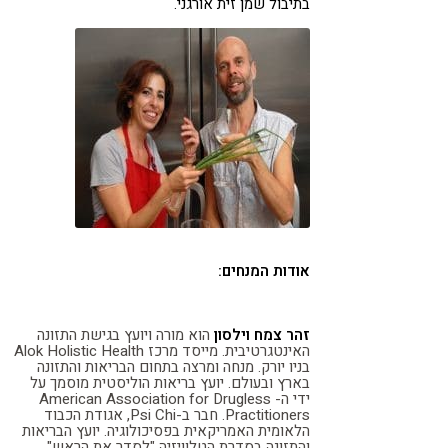
בתיבול שמן זית אורגני.
אודות המנחים:
זהר צמח וילסון
הוא מורה ויועץ בגישת התזונה
האינטגרטיבית. מייסד מרכז Alok Holistic Health
בניו יורק. מנחה ומרצה בתחום הבריאות והתזונה
בארץ ובעולם. יועץ בריאות הוליסטית מוסמך על
ידי ה- American Association for Drugless
Practitioners. חבר ב-Psi Chi, אגודת הכבוד
הלאומית האמריקאית בפסיכולוגיה. יועץ הבריאות
והתזונה בסדרת הטלוויזיה "לסדר את הראש"