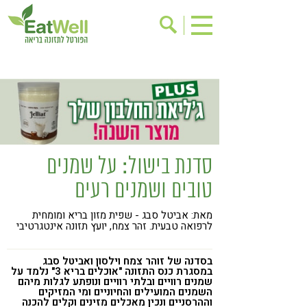
הרשמה לניוזלטר
אודות
בישול בריא
אינדקס עסקים
ריפוי ומניעת מחלות
בריאות האישה
תוספי תזונה
מתכוני בריאות
סדנת בישול: על שמנים
אירועים
שינוי תזונתי
טובים ושמנים רעים
גישות בתזונה
דיאטה
מאת: אביטל סבג - שפית מזון בריא ומומחית
ניקוי רעלים
מזונות על
לרפואה טבעית. זהר צמח, יועץ תזונה אינטגרטיבי
ילדים
תזונה וספורט
בסדנה של זוהר צמח וילסון ואביטל סבג
הפרעות קשב & ריכוז
אכילה רגשית
במסגרת כנס התזונה "אוכלים בריא 3" נלמד על
שמנים רוויים ובלתי רוויים ונופתע לגלות מיהם
השמנים המועילים והחיוניים ומי המזיקים
רגישות לגלוטן
טעים להכיר
וההרסניים ונכין מאכלים מזינים וקלים להכנה