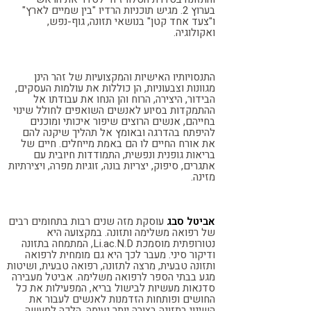
בערוץ 2. מגיש תוכניות הרדיו "בין שמיים לארץ"
ו"צעד אחד קטן" בנושאי תזונה, גוף-נפש,
ואקולוגיה.
התנסויותיו האישיות והמקצועיות של זהר הינן
מגוונות וצבעוניות, הן כוללות את עולמות העסקים,
הבידור, היצירה, הרוח והן הנחו את עבודתו אל
ההתמקדות בסיוע לאנשים השואפים לחולל שינוי
בחייהם, אנשים הרוצים שיפור איכותי ומוכנים
להיפתח בהדרגה ובאומץ אל תהליך שיקנה להם
את אורח החיים לו הם באמת מייחלים. חיים של
בריאות גופנית ונפשית, התמודדות חיובית עם
אתגרים, סיפוק, יצריות בונה, זוגיות מפרה, ויצירתיות
מזינה.
אביטל סבג
עוסקת מזה
שנים רבות בתחומים רבים
של רפואה משלימה ותזונה. במקצועה היא
נטורופתית מוסמכת Li.ac.N.D, המתמחה בתזונה
ודיקור סיני. מעבר לכך היא גם מומחית לרפואה
ותזונה טבעית, מרצה לתזונה, רפואה טבעית, ושיטות
מגע בבתי הספר לרפואה משלימה. אביטל מעבירה
סדנאות מעשיות לבישול בריא, המפעילות את כל
החושים ופותחות הזדמנות לאנשים לעבור את
השינוי בתזונה בצורה יותר נעימה, הלכה למעשה.