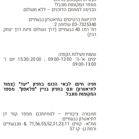
מספר המקומות מוגבל!
הכניסה למתחם הדוכנים – ללא תשלום.
לרכישת כרטיסים בתיאטרון גבעתיים:
03-7325340 שלוחה 2
רח' רמז 40 גבעתיים (דרך השלום פינת דרך יצחק
רבין)
שעות פעילות הקופה:
ימים א'-ה': 09:00-13:00 , 15:30-20:00 יום ו':
09:00-13:00
חניה חינם לבאי הכנס בחניון "יעד" (צמוד
לתיאטרון) וגם בחניון בניין "פלאפון". מספר
המקומות מוגבל.
תחבורה ציבורית – לנוחיותכם מספר קווי דן
לתיאטרון גבעתיים:
מת"א- קווים 71,56,55,52,31,23,11 & מגבעתיים
ורמת גן- קו 57