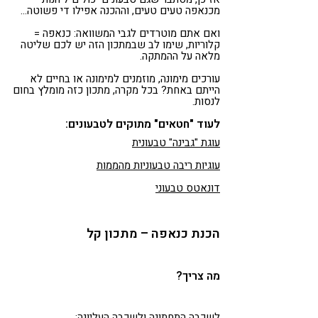
מכנאפה טעים טעים, וההכנה אפילו די פשוטה…
ואם אתם מוטרדים לגבי המשוואה: כנאפה =
קלוריות, שימו לב שבמתכון הזה יש לכם שליטה
מלאה על ההמתקה.
עורכים מימונה, מוזמנים למימונה או בחיים לא
הייתם באחת? בכל מקרה, מתכון כזה מומלץ בחום
לנסות.
לעוד "חטאים" מתוקים לטבעונים:
עוגת "גבינה" טבעונית
עוגיות ריבה טבעוניות מהממות
דונאטס טבעוני
הכנת כנאפה – מתכון קל
מה צריך?
לשכבה התחתונה ולשכבה העליונה: