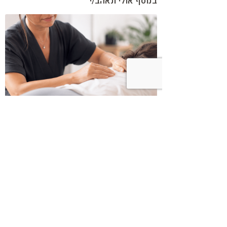
בנוסף אולי תאהב/י
כשמטפל מפסיק לנהל עסק – הוא חוזר
להיות מטפל
בודהה בול אורז מלא עם ירקות כבושים