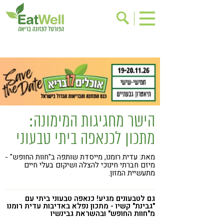
הרשמה לניוזלטר
אודות
בישול בריא
אינדקס עסקים
ריפוי ומניעת מחלות
בריאות האישה
תוספי תזונה
מתכוני בריאות
הישר מחגיגות המימונה:
אירועים
שינוי תזונתי
מתכון לכנאפה ביתי טבעוני
גישות בתזונה
דיאטה
מאת: עדית רומנו, מייסדת שותפה ב"חוות החופש" -
ניקוי רעלים
מזונות על
מיזם חברתי חינוכי להצלה ושיקום בעלי חיים
מתעשיית המזון.
ילדים
תזונה וספורט
הפרעות קשב & ריכוז
אכילה רגשית
גם לטבעונים מגיע! כנאפה טבעוני ביתי עם
"גבינת" קשיו - מתכון נפלא באדיבות עדית רומנו
מ"חוות החופש" ובהשראת גבינשיו
רגישות לגלוטן
טעים להכיר