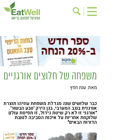
הרשמה לניוזלטר
אודות
בישול בריא
אינדקס עסקים
ריפוי ומניעת מחלות
בריאות האישה
תוספי תזונה
מתכוני בריאות
משפחה של חלוצים אורגניים
אירועים
שינוי תזונתי
מאת: ענת חפץ
גישות בתזונה
דיאטה
ניקוי רעלים
מזונות על
כבר שלושים שנה מגדלת משפחת עוזיהו תוצרת
אורגנית בנגב המערבי, בגן הירק 'טבע הבשור'.
ילדים
תזונה וספורט
"אורגני זו לא רק שיטת גידול, זו תפיסת עולם
שלוקחת אחריות על איכות הסביבה לטובת
הדורות הבאים"
הפרעות קשב & ריכוז
אכילה רגשית
רגישות לגלוטן
טעים להכיר