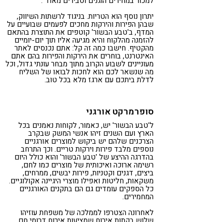
למכור במחירים הוגנים וסבירים מאוד".
יתרון נוסף הוא הטריות. בניגוד לרשתות השיווק,
שבהן הפירות והירקות מחכים לפעמים שבועיים על
המדף, ב'טבע הבשור' קוטפים את התוצרת בהתאם
להזמנה מהלקוח והיא מגיעה אליו תוך יום-יומיים
מהקטיף. חישבו כמה זה קל: אתם נכנסים לאתר
האינטרנט, בוחרים את הירקות והפירות בהם אתם
מעוניינים לשבוע הקרוב מתוך מבחר עונתי גדול, וכל
מה שנשאר לכם הוא לחכות לבואו של השליח
לדלת ביתכם עם ארגז מלא בכל טוב.
סופרמרקט אורגני
ל'טבע הבשור' יש, כאמור, לקוחות נאמנים בכל
הארץ ועם השנים זיהו אנשי המשק שבקרב
הצרכנים שלהם יש ביקוש למוצרים אורגניים
נוספים מלבד פירות וירקות טריים. וכך התרחב
בהדרגה ההיצע של 'טבע הבשור' והוא כולל היום
רשימה ארוכה ואיכותית של מוצרים כמו לחם,
ביצים, דגנים וקטניות, פירות יבשים, ממרחים,
משקאות, חליטות ואפילו מוצרי היגיינה אקולוגיים.
כל הספקים עומדים גם הם בתקנים האורגניים
המחמירים.
לאחרונה הצטרפו לממלכה של משפחת עוזיהו
שלוש בקתות אירוח שמציעות אירוח דרומי חם