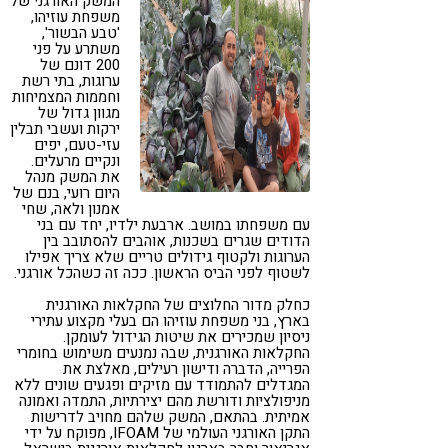
המשק האורגני של
משפחת עוזיהו,
'טבע הבשור',
משתרע על פני
200 דונם של
ערוגות, בתי רשת
וחממות המצמיחות
מגוון גדול של
ירקות ועשבי תבלין
עזי-טעם, יפים
ונקיים מרעלים.
את המשק מנהל
היום רועי, בנם של
אמנון ולאה, שחי
עם משפחתו במושב. ארבעת ילדיו, יחד עם בני
הדודים שגרים בשכנות, אוהבים להסתובב בין
הערוגות ולקטוף גידולים טריים שלא צריך אפילו
לשטוף לפני הביס הראשון. ככה זה כשהכל אורגני.
כחלק מדור החלוצים של החקלאות האורגנית
בארץ, בני משפחת עוזיהו הם בעלי מקצוע עתירי
ניסיון שמכירים את שיטות הגידול לעומקן.
החקלאות האורגנית, שבה נמנעים משימוש בחומרי
הפרייה, הדברה ודישון רעילים, מאלצת את
המגדלים להתמודד עם מזיקים ופגעים שונים ללא
מניפולציות ודורשת מהם יצירתיות, התמדה ואמונה
אמיתית. בהתאם, המשק שלהם מחויב לדרישות
התקן האורגני העולמי של IFOAM, מפוקח על ידי