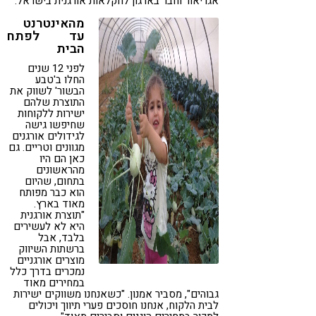
אגריאור וחבר בארגון לחקלאות אורגנית בישראל.
מהאינטרנט
עד לפתח
הבית
לפני 12 שנים
החלו ב'טבע
הבשור' לשווק את
התוצרת שלהם
ישירות ללקוחות
שחיפשו גישה
לגידולים אורגנים
מגוונים וטריים. גם
כאן הם היו
מהראשונים
בתחום, שהיום
הוא כבר מפותח
מאוד בארץ.
"תוצרת אורגנית
היא לא לעשירים
בלבד, אבל
ברשתות השיווק
מוצרים אורגניים
נמכרים בדרך כלל
במחירים מאוד
גבוהים", מסביר אמנון. "כשאנחנו משווקים ישירות
לבית הלקוח, אנחנו חוסכים פערי תיווך ויכולים