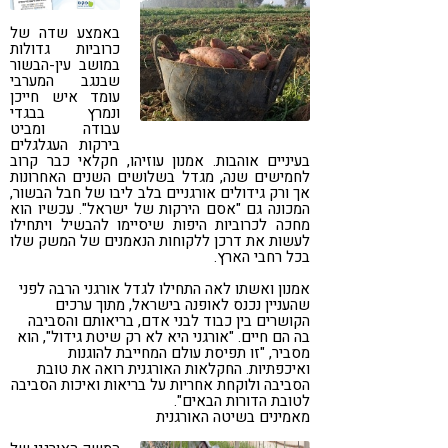
קורונה
טבעונות
באמצע שדה של
כרוביות גדולות
במושב עין-הבשור
שבנגב המערבי
עומד איש חייכן
ונמרץ בבגדי
עבודה ומביט
בירקות העגלגלים
בעיניים אוהבות. אמנון עוזיהו, חקלאי כבר קרוב
לחמישים שנה, מגדל בשלושים השנים האחרונות
אך ורק גידולים אורגניים בלב ליבו של חבל הבשור,
המכונה גם "אסם הירקות של ישראל". עכשיו הוא
מחכה לכרוביות היפות שיסיימו להבשיל ויתחילו
לעשות את דרכן ללקוחות הנאמנים של המשק שלו
בכל רחבי הארץ.
אמנון ואשתו לאה התחילו לגדל אורגני הרבה לפני
שהעניין נכנס לאופנה בישראל, מתוך ערכים
הקושרים בין כבוד לבני אדם, בריאותם והסביבה
בה הם חיים. "אורגני היא לא רק שיטת גידול", הוא
מסביר, "זו תפיסת עולם המחייבת להוגנות
ואיכפתיות. החקלאות האורגנית רואה את טובת
הסביבה ולוקחת אחריות על בריאות ואיכות הסביבה
לטובת הדורות הבאים".
מאמינים בשיטה האורגנית