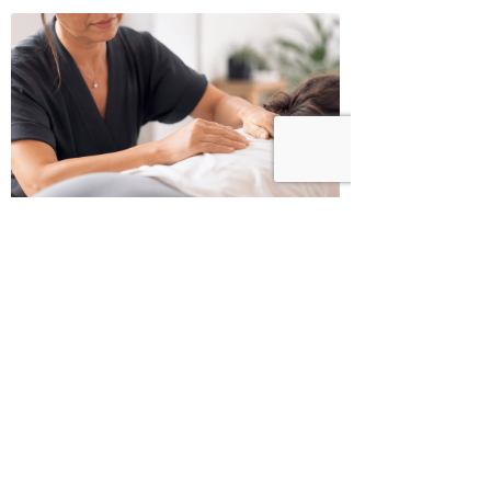
כשמטפל מפסיק לנהל עסק – הוא חוזר
להיות מטפל
בודהה בול אורז מלא עם ירקות כבושים
ומקושקשת טופו