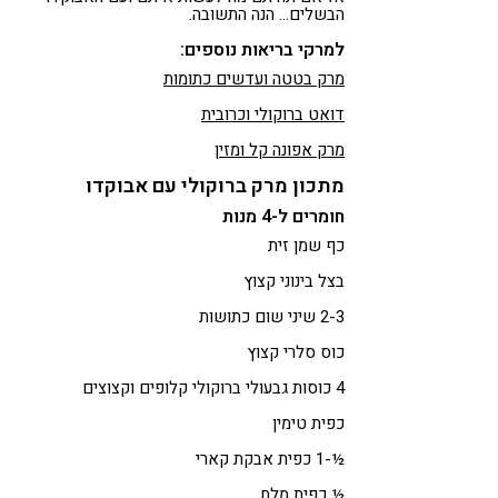
הבשלים… הנה התשובה.
למרקי בריאות נוספים:
מרק בטטה ועדשים כתומות
דואט ברוקולי וכרובית
מרק אפונה קל ומזין
מתכון מרק ברוקולי עם אבוקדו
חומרים ל-4 מנות
כף שמן זית
בצל בינוני קצוץ
2-3 שיני שום כתושות
כוס סלרי קצוץ
4 כוסות גבעולי ברוקולי קלופים וקצוצים
כפית טימין
½-1 כפית אבקת קארי
½ כפית מלח