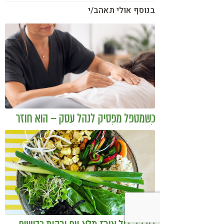
בנוסף אולי תאהב/י
כשמטפל מפסיק לנהל עסק – הוא חוזר
להיות מטפל