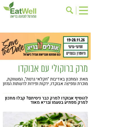
הרשמה לניוזלטר
אודות
בישול בריא
אינדקס עסקים
ריפוי ומניעת מחלות
בריאות האישה
תוספי תזונה
מתכוני בריאות
מרק ברוקולי עם אבוקדו
אירועים
שינוי תזונתי
מאת: המתכון באדיבות "חקלאי גרנות", המשווקת,
גישות בתזונה
דיאטה
מוכרת ומפיצה אבוקדו, ירקות ופירות לרשתות המזון
ניקוי רעלים
מזונות על
להוסיף אבוקדו למרק כבר ניסיתם? קבלו מתכון
ילדים
תזונה וספורט
למרק מפתיע בטעמו ובריא מאוד
הפרעות קשב & ריכוז
אכילה רגשית
רגישות לגלוטן
טעים להכיר