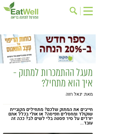
הרשמה לניוזלטר
אודות
בישול בריא
אינדקס עסקים
ריפוי ומניעת מחלות
בריאות האישה
תוספי תזונה
מתכוני בריאות
מעגל ההתמכרות למתוק -
אירועים
שינוי תזונתי
איך הוא מתחיל?
גישות בתזונה
דיאטה
מאת: יגאל רווה
ניקוי רעלים
מזונות על
ילדים
תזונה וספורט
חייבים את המתוק שלכם? מתחילים מקוביית
שוקולד ומחסלים חפיסה? או אולי בכלל אתם
הפרעות קשב & ריכוז
אכילה רגשית
יורדים על סיר פסטה בלי לשים לב? ככה זה
עובד...
רגישות לגלוטן
טעים להכיר