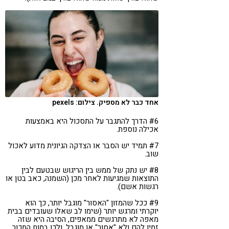
אחד כבר לא מספיק. צילום: pexels
#6 הדרך להתגבר על התסכול היא באמצעות
אכילה נוספת.
#7 תמיד יש הסבר או הצדקה הגיונית מדוע לאכול
שוב.
#8 יש נתק של ממש בין הריגוש שבטעם לבין
התוצאות שמגיעות לאחר מכן (השמנה, כאב בטן או
רגשות אשם).
#9 ככל שהמזון "האסור" מוגבל יותר, כך הוא
יוקרתי ומרגש יותר (שימו לב שאלו שעובדים בבית
מאפה לא מתרגשים ממאפים, הסיבה היא שזה
זמין להם ולא "אסור" או מוגבל. ולכן במוח המכור