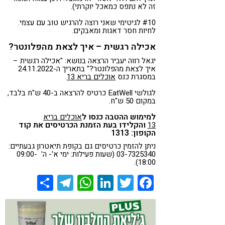
זה לא נתפס כמאכל יוקרתי).
#10 לגיטימי שאני רוצה להרגיש טוב עם עצמי.
לחיות חסר דאגות ומאבקים.
אכילה רגשית – איך לצאת מהפלונטר?
יגאל רווה יעביר הרצאה בנושא: "אכילה רגשית –
איך לצאת מהפלונטר?" בתאריך ה-24.11.2022
במסגרת כנס
אוכלים בריא 13
.
לגולשי EatWell כרטיס להרצאה ב-40 ש"ח בלבד,
במקום 50 ש"ח.
למימוש ההטבה כנסו ל
אוכלים בריא
והקלידו בעת הזמנת הכרטיסים את קוד
13
הקופון: 1313
ניתן להזמין כרטיסים גם בקופת תיאטרון גבעתיים:
03-7325340 (שעות פעילות: ימי א'- ה' 09:00-
18:00).
Share
Telegram
WhatsApp
LinkedIn
Twitter
Facebook