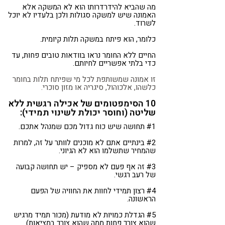
מה שהביא להידרדרותו הוא לא המשקה אלא
האמונה שיש למשקה סגולות ולכן בלעדיו לא יוכל
לשרוד.
כלומר, הוא פיתח במשקה תלות קיומית.
החיים ללא החומר נראו בוודאות טובים פחות, עד
כדי בלתי אפשריים לחיותם.
זו אמונה שמשותפת לכל מי שפיתח תלות בחומר
כלשהו, אלכוהול, סיגריה או מזון סוכרי.
10 הסימפטומים של אכילה רגשית ללא
שליטה (וחוסר יכולת לשינוי תמידי):
#1 תחושה שיש כוח גדול מכם שמנהל אתכם.
#2 בינתיים אתם לא מוכנים לוותר על זה, למרות
שהמחיר שתשלמו הוא לא הגיוני.
#3 זה אף פעם לא מספיק – יש תחושה קבועה
של רעב רגשי.
#4 רצון תמידי לחוות את החוויה של הפעם
הראשונה.
#5 הגדלת כמויות לא מודעת (מכור תמיד מרגיש
שהוא צורך פחות ממה שהוא צורך במציאות).