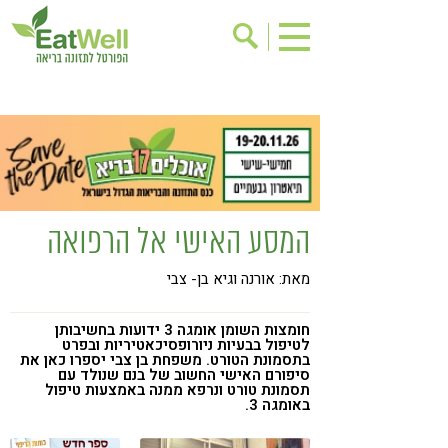
הרשמה לניוזלטר
אודות
בישול בריא
אינדקס עסקים
ריפוי ומניעת מחלות
בריאות האישה
תוספי תזונה
מתכוני בריאות
המסע האישי אל הרפואה
אירועים
שינוי תזונתי
מאת: אורנה וגיא בן- צבי
גישות בתזונה
דיאטה
ניקוי רעלים
מזונות על
חומצות השומן אומגה 3 ידועות בחשיבותן
לטיפול בבעיות ניורופסיכאטיריות ובפרט
ילדים
תזונה וספורט
בתסמונת הטורט. משפחת בן צבי יספרו כאן את
סיפורם האישי החשוב של בנם שנולד עם
תסמונת טורט ונרפא ממנה באמצעות טיפול
הפרעות קשב & ריכוז
אכילה רגשית
באומגה 3.
רגישות לגלוטן
טעים להכיר