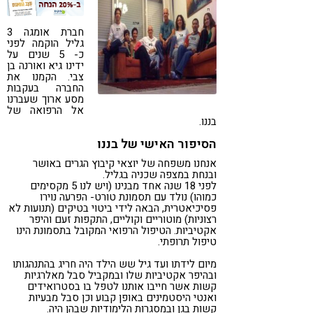
קורונה
טבעונות
חברת אומגה 3
גליל הוקמה לפני
כ- 5 שנים על
ידינו גיא ואורנה בן
צבי. הקמנו את
החברה בעקבות
מסע ארוך שעברנו
אל הרפואה של
בננו.
הסיפור האישי של בננו
אנחנו משפחה של יוצאי קיבוץ הגרים באושר
ובנחת במצפה שכניה בגליל.
לפני 18 שנה אחד מבנינו (ויש לנו 5 מקסימים
כמוהו) נולד עם תסמונת טורט- הפרעה נוירו
פסיכיאטרית, הבאה לידי ביטוי בטיקים (תנועות לא
רצוניות) מוטוריים וקוליים, התקפות זעם והיפר
אקטיביות. הטיפול הרפואי המקובל בתסמונת הינו
טיפול תרופתי.
מיום לידתו ועד גיל שש הילד היה חריג בהתנהגותו
ובהיפר אקטיביות שלו ובמקביל סבל מאלרגיות
קשות אשר חייבו אותנו לטפל בו בסטרואידים
ואנטי היסטמינים באופן קבוע וכן סבל מבעיות
קשות בגן ובמסגרות הלימודיות שבהן היה.