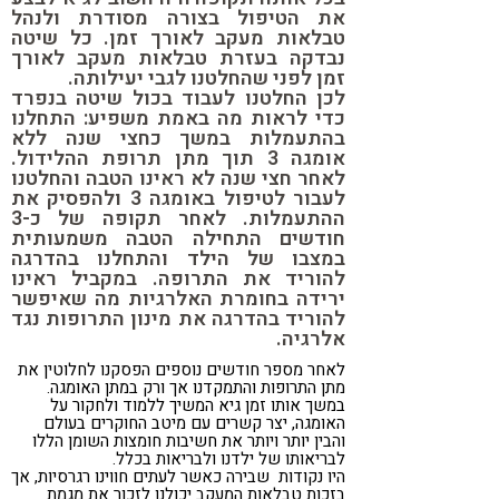
את הטיפול בצורה מסודרת ולנהל
טבלאות מעקב לאורך זמן. כל שיטה
נבדקה בעזרת טבלאות מעקב לאורך
זמן לפני שהחלטנו לגבי יעילותה.
לכן החלטנו לעבוד בכול שיטה בנפרד
כדי לראות מה באמת משפיע: התחלנו
בהתעמלות במשך כחצי שנה ללא
אומגה 3 תוך מתן תרופת ההלידול.
לאחר חצי שנה לא ראינו הטבה והחלטנו
לעבור לטיפול באומגה 3 ולהפסיק את
ההתעמלות. לאחר תקופה של כ-3
חודשים התחילה הטבה משמעותית
במצבו של הילד והתחלנו בהדרגה
להוריד את התרופה. במקביל ראינו
ירידה בחומרת האלרגיות מה שאיפשר
להוריד בהדרגה את מינון התרופות נגד
אלרגיה.
לאחר מספר חודשים נוספים הפסקנו לחלוטין את
מתן התרופות והתמקדנו אך ורק במתן האומגה.
במשך אותו זמן גיא המשיך ללמוד ולחקור על
האומגה, יצר קשרים עם מיטב החוקרים בעולם
והבין יותר ויותר את חשיבות חומצות השומן הללו
לבריאותו של ילדנו ולבריאות בכלל.
היו נקודות שבירה כאשר לעתים חווינו רגרסיות, אך
בזכות טבלאות המעקב יכולנו לזכור את מגמת