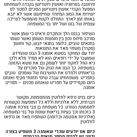
פרונובה בנורווגיה ואושין ניוטרישן בקנדה.לשמחתנו
המפעל הקנדי אושין ניוטרישן הסכים למכור לנו
ישירות את הסוג המיוחד שחיפשנו אשר לא יובא
באותו זמן לארץ. התחלנו לקנות מהמפעל לצריכה
עצמית של בננו ושל יתר בני המשפחה.
השיפור בבננו הלך והתקדם וראינו כי שמן אשר
מורכב מיחס נכון בין חומצות השומן ואשר נשמר
בתנאים טובים, כלומר בתנאי יובש, קור וחושך
(מקרר) משפר מאד את התוצאות.
יחד עם המחקר בנושא אומגה 3 הבנו שהמידע
שמועבר על ידי רופאים הוא לא תמיד מלא ולכן
גיא החל לחקור יותר לעומק גם את נושא התזונה
במשפחה. כך הבנו את הנזק של סוכרים על
בריאותינו ולמדנו את החשיבות של שומנים טובים
בתפריט. משפחתינו עברה שינוי תזונתי מקיף ואנחנו
היום מקפידים על תפריט שאנחנו מכנים – תפריט
אומגה.
כיום בנינו נרפא לחלוטין מהתסמונת, מקושר
חברתית, ללא אלרגיות וללא כל התופעות הקשורות
לתסמונת הטורט. כל משפחת בן צבי צורכת אומגה
3 בזכותו וכך בעיות בריאות שונות של בני המשפחה
(אלרגיות אסטמה וכדומה) השתפרו מאד או נרפאו
לחלוטין.
כיום אנו יודעים שכדי שאומגה 3 תשפיע בצורה
נכונה יש לקיים מספר תנאים הכרחיים
: