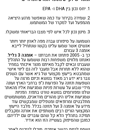
1. יחס נכון בין DHA ו- EPA
2. שמירה בקירור עד כמה שאפשר מרגע היציאה
מהמפעל ועד למקרר של המשתמש.
3. מינון נכון לכל איש לפי מצבו הבריאותי ומשקלו.
השמועה על סיפורנו עברה מפה לאוזן יותר ויותר
אנשים אשר שמעו עלינו בקשו שנתחיל לייבא
אומגה 3 עבורם.
כך ב- 2005 פתחנו את חברתנו –
אומגה 3 גליל
.
ואנחנו מלווים משפחות רבות ששמעו על התהליך
שעברנו ובאים לקבל מאיתנו מוצר איכותי במחיר
שהוא ללא תחרות אבל ומעבר לזה גם ליווי אישי
שמתבטא בייעוץ מקצועי של גיא אשר עם השנים
צבר גיא ידע רב מאוד בנושא וכיום מרצה על
השפעות תזונה על הפרעות נ"פ ברחבי הארץ ועונה
מידי שבוע על עשרות פניות שמגיעות אליו מהאתר
שלנו ומפורומים בנושא טורט בתפוז. הפניות
שמגיעות אלינו הינן מהורים מודאגים, ממשתמשים
מתלבטים ומרופאים ומטפלים שמבקשים עוד
מידע על אומגה 3 ועל תזונה בכלל. מלבד הייעוץ
המקצועי הורים רבים משתפים את אורנה ומקבלים
תמיכה בתהליך הלא קל שהם עוברים עם ילדיהם.
כמובן שהסיפוק בעשייה הזו הוא אדיר.
נשמח להיות בקשר איתכם, תוכלו להיכנס לאתר