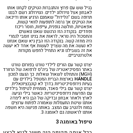
בגיל שש עם פרוץ והתגברות הטיקים לקחנו אותו
לאבחון אצל נוירולוג ילדים. הנוירולוג רשם לבננו
תרופה בשם "הלידול" שאמנם הרגיע אותו ודיכאה
את הטיקים אך גרמה לתופעות לוואי קשות,
אפאטיות, חולשה גופנית, עייפות, חוסר ריכוז
ופחדים. בנקודה הזו הרגשנו שאנו נואשים
והתסכול היה נוראי, לראות את בנינו זומבי לגמרי
היה מחזה קשה. בנקודה הזו הבין גיא שאם אנחנו
לא נעשה את מה שצריך לעשות אף אחד לא יעשה
את זה בשבילנו וגיא התחיל לחפש מקורות
אלטרנטיביים.
יצרנו קשר עם הורים לילדי טורט בפורום טורט
באתר הפסיכיאטריה של ביה"ס לרפואה של הרוורד
(MGH) והתחלנו לשאול שאלות. כך הגענו למכון
HANDLE
בארצות הברית המטפל בילדים עם
בעיות נירופסיכיטריות בדרך לא קונבנציונאלית.
יצרנו קשר עם בילי סאנד, מומחית לטיפול בילדים
עם הפרעות נירופסיכיטריות. כאשר בילי הגיעה
לארץ ולאחר אבחון ובדיקה של הבן היא לימדה
אותנו שיטת התעמלות שאמורה לפתוח ערוצים
במוח ולהטיב עם המצב. באותה פגישה היא חשפה
אותנו לראשונה גם לאומגה 3.
טיפול באומגה 3
בכל אותה תקופה היה חשוב לגיא לבצע